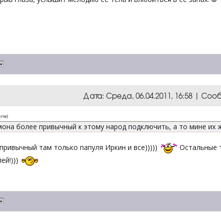
Дата: Среда, 06.04.2011, 16:58 | Со
rie
)
...мона более привычный к этому народ подключить, а то мине их ж
привычный там только папуля Иркин и все)))))
Остальные т
ей!)))