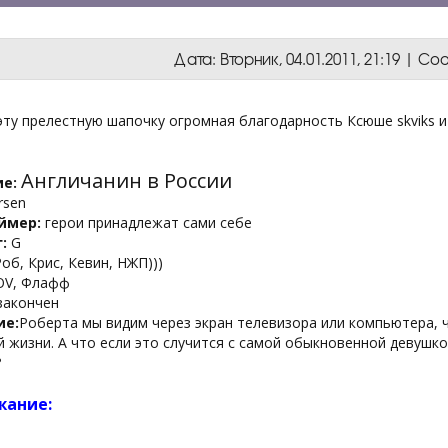
Дата: Вторник, 04.01.2011, 21:19 | 
эту прелестную шапочку огромная благодарность Ксюше skviks и Ол
Англичанин в России
е:
rsen
ймер:
герои принадлежат сами себе
:
G
об, Крис, Кевин, НЖП)))
OV, Флафф
закончен
ие:
Роберта мы видим через экран телевизора или компьютера, 
 жизни. А что если это случится с самой обыкновенной девушк
?
жание: