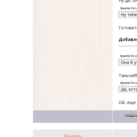
Ну да...
Quote
(
Kat
Ну тепе
Готовит
Добавл
------------
Quote
(
Reve
Она б у
Таньча!!
Quote
(
Reve
Да, кст
Ой...еще 
Reverie