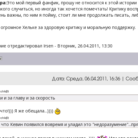
ра:
Это мой первый фанфик, прошу не относится к этой истории 
кого случиться, но иногда так хочется помечтать! Критику во
нь важны, по ним я пойму, стоит ли мне продолжать писать, либо
 огромное Хельке за здоровую критику и моральную поддержку.
ие отредактировал
Irsen
-
Вторник, 26.04.2011, 13:30
Дата: Среда, 06.04.2011, 16:36 | Со
ushk@
)
и и за главу и за скорость
что!))) Я же обещала...))))
ushk@
)
что Кевин появился вовремя и уладил это "недоразумение"...пр