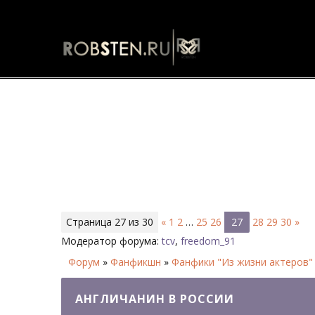
Англичанин в России - Страни
Страница
27
из
30
«
1
2
…
25
26
27
28
29
30
»
Модератор форума:
tcv
,
freedom_91
Форум
»
Фанфикшн
»
Фанфики "Из жизни актеров"
АНГЛИЧАНИН В РОССИИ