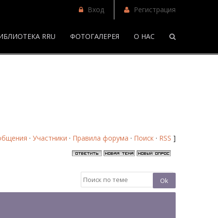
Вход
Регистрация
ИБЛИОТЕКА RRU
ФОТОГАЛЕРЕЯ
О НАС
/
Англичанин в России - Страница 27 - Форум
общения
·
Участники
·
Правила форума
·
Поиск
·
RSS
]