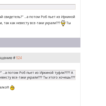
 свидетель?" ...а потом Роб пьет из Иркиной
, так как невесту все-таки украли???
Ты
общение #
524
 ...а потом Роб пьет из Иркиной туфли???? А
евесту все-таки украли??? Ты этого хочешь???
лко!!!