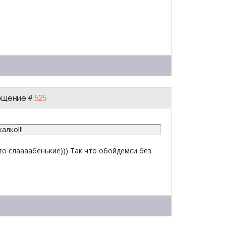
общение #
525
алко!!!
о слаааабенькие))) Так что обойдемси без