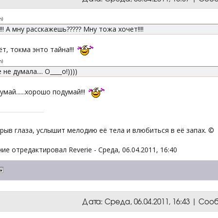
n
)
!!! А мну расскажешь????? Мну тожа хочет!!!!
т, токма энто тайна!!!
n
)
 не думала.... О____о!))))
умай......хорошо подумай!!!
крыв глаза, услышит мелодию её тела и влюбиться в её запах. ©
ие отредактировал
Reverie
-
Среда, 06.04.2011, 16:40
Дата: Среда, 06.04.2011, 16:43 | Со