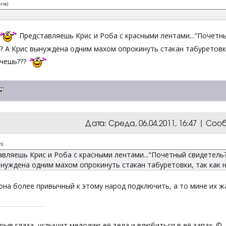
rie
)
Представляешь Крис и Роба с красными лентами..."Почетный
? А Крис вынуждена одним махом опрокинуть стакан табуретовки
очешь???
Дата: Среда, 06.04.2011, 16:47 | Со
n
)
вляешь Крис и Роба с красными лентами..."Почетный свидетель?"
нуждена одним махом опрокинуть стакан табуретовки, так как н
..мона более привычный к этому народ подключить, а то мине их жа
крыв глаза, услышит мелодию её тела и влюбиться в её запах. ©