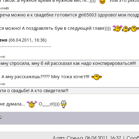
он такой...в нужное время в нужном месте...))))
Или это рекла
ushk@
)
реча можно и к свадебке готовится giri05003 здорово! мои позд
ся можно! А поздравлять бум в следующей главе))))
ено
(06.04.2011, 16:36)
---------------------------------
rie
)
 мну спросила, мну б ей рассказал как надо конспирироваться!!!!
!! А мну расскажешь????? Мну тожа хочет!!!!
rie
)
ати о свадьбе! А кто свидетели?!
не думала....
О____о!))))
Дата: Среда, 06.04.2011, 16:37 | Со