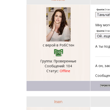
Quote
(
Irse
Таньча!
Мну могё
Quote
(
Irse
Ой...еще
с верой в РобСтен
А ты под
Группа: Проверенные
А он, за
Сообщений:
104
Статус:
Offline
Сообщен
Irsen