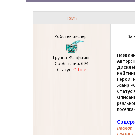
Irsen
Робстен-эксперт
За 
Названи
Группа: Фанфикшн
Автор:
I
Сообщений:
694
Дискле
Статус:
Offline
Рейтинг
Герои:
Р
Жанр:
P
Статус:
Описан
реальной
поселка
Содер
Пролог
ГЛАВА 1