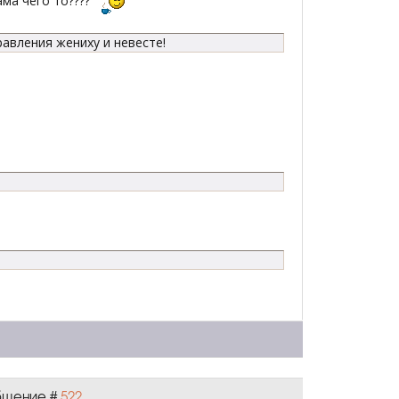
ма чего то????
равления жениху и невесте!
общение #
522