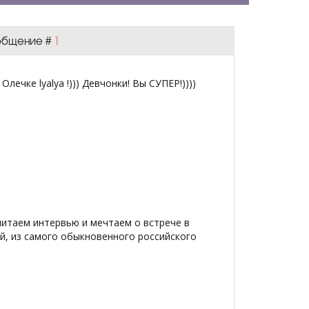
Сообщение #
1
ечке lyalya !))) Девчонки! Вы СУПЕР!))))
читаем интервью и мечтаем о встрече в
ой, из самого обыкновенного российского