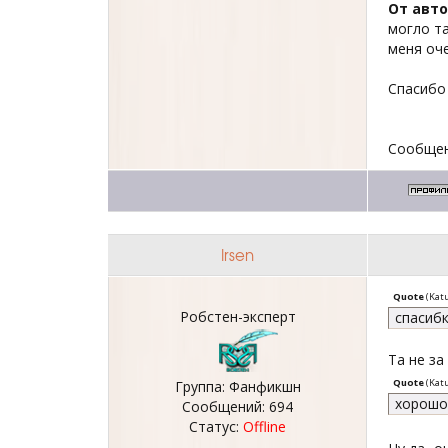
От авто
могло та
меня оче
Спасибо
Сообщен
Irsen
Quote
(
Kat
Робстен-эксперт
спасибк
Та не за 
Quote
(
Kat
Группа: Фанфикшн
хорошо 
Сообщений:
694
Статус:
Offline