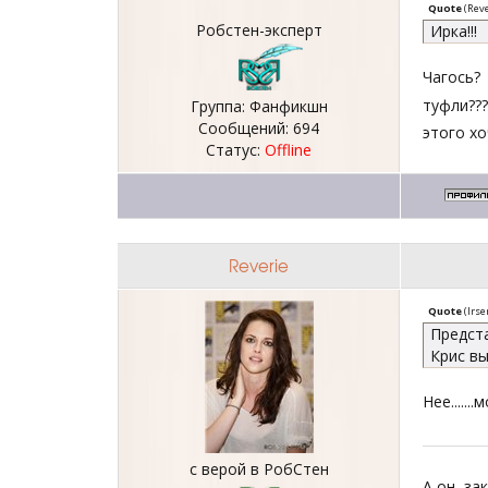
Quote
(
Reve
Робстен-эксперт
Ирка!!!
Чагось?
туфли???
Группа: Фанфикшн
Сообщений:
694
этого х
Статус:
Offline
Reverie
Quote
(
Irse
Предста
Крис вы
Нее.....
с верой в РобСтен
А он, за