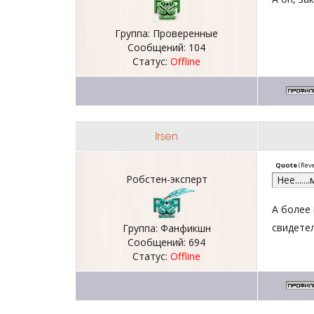
Группа: Проверенные
Сообщений:
104
Статус:
Offline
Irsen
Quote
(
Reve
Робстен-эксперт
Нее....
А более 
свидетел
Группа: Фанфикшн
Сообщений:
694
Статус:
Offline