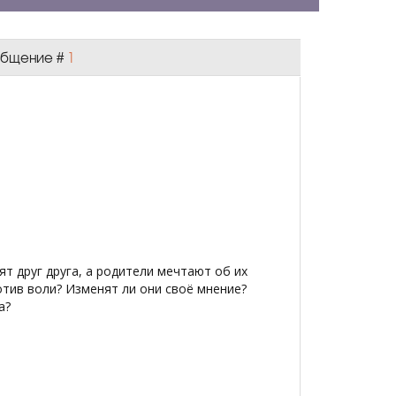
ообщение #
1
дят друг друга, а родители мечтают об их
отив воли? Изменят ли они своё мнение?
а?