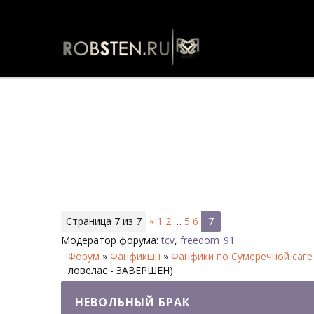
Невольный брак - Страница 7 
Страница
7
из
7
«
1
2
…
5
6
7
Модератор форума:
tcv
,
freedom_91
Форум
»
Фанфикшн
»
Фанфики по Сумеречной саге
ловелас - ЗАВЕРШЕН)
НЕВОЛЬНЫЙ БРАК