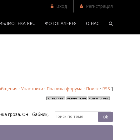
Вход
Регистрация
ИБЛИОТЕКА RRU
ФОТОГАЛЕРЕЯ
О НАС
/
Невольный брак - Страница 7 - Форум
общения
·
Участники
·
Правила форума
·
Поиск
·
RSS
]
чка гроза. Он - бабник,