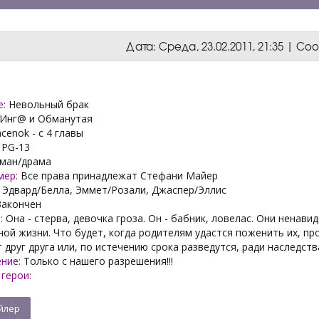
Дата: Среда, 23.02.2011, 21:35 | С
е:
Невольный брак
Инг@ и Обманутая
cenok - с 4 главы
PG-13
ман/драма
мер:
Все права принадлежат Стефани Майер
Эдвард/Белла, Эммет/Розали, Джаспер/Эллис
акончен
:
Она - стерва, девочка гроза. Он - бабник, ловелас. Они ненави
ой жизни. Что будет, когда родителям удастся поженить их, пр
друг друга или, по истечению срока разведутся, ради наследств
ние:
Только с нашего разрешения!!!
герои: