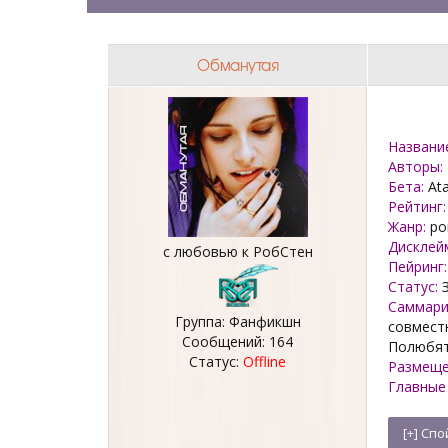
Обманутая
Названи
Авторы:
Бета:
Ata
Рейтинг:
Жанр:
ро
Дисклей
с любовью к РобСтен
Пейринг:
Статус:
З
Саммари
Группа: Фанфикшн
совместн
Сообщений:
164
Полюбят 
Статус:
Offline
Размеще
Главные 