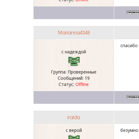
Marianna4348
спасибо
с надеждой
Группа: Проверенные
Сообщений:
19
Статус:
Offline
iraida
с верой
безумно