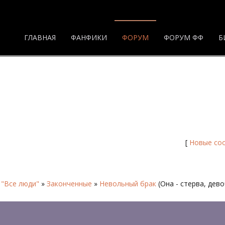
ГЛАВНАЯ
ФАНФИКИ
ФОРУМ
ФОРУМ ФФ
Б
- Форум
[
Новые со
 "Все люди"
»
Законченные
»
Невольный брак
(Она - стерва, дево