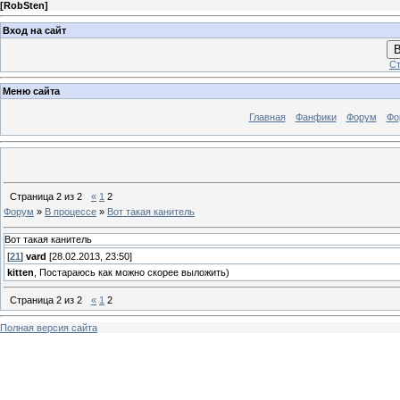
[
RobSten
]
Вход на сайт
В
Ст
Меню сайта
Главная
Фанфики
Форум
Фо
Страница
2
из
2
«
1
2
Форум
»
В процессе
»
Вот такая канитель
Вот такая канитель
[
21
]
vard
[28.02.2013, 23:50]
kitten
, Постараюсь как можно скорее выложить)
Страница
2
из
2
«
1
2
Полная версия сайта