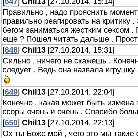
[
647
]
Chil13
[27.10.2014, 15:14]
Правильно , надо прояснить моменты
правильно реагировать на критику .
бегом заниматься жестким сексом . 
еще ? Пошел читать дальше . Прост
[
648
]
Chil13
[27.10.2014, 15:31]
Сильно , ничего не скажешь . Конеч
следует . Ведь она назвала игрушку
[
649
]
Chil13
[27.10.2014, 22:04]
Конечно , какая может быть измена п
ссоры очень и очень . Спасибо боль
[
650
]
Chil13
[27.10.2014, 22:13]
Ох ты Боже мой , чего это мы таки