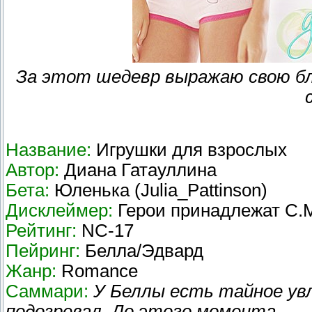
За этот шедевр выражаю свою бл
Название:
Игрушки для взрослых
Автор:
Диана Гатауллина
Бета:
Юленька (Julia_Pattinson)
Дисклеймер:
Герои принадлежат С.
Рейтинг:
NC-17
Пейринг:
Белла/Эдвард
Жанр:
Romance
Саммари:
У Беллы есть тайное увл
подозревал. До этого момента...