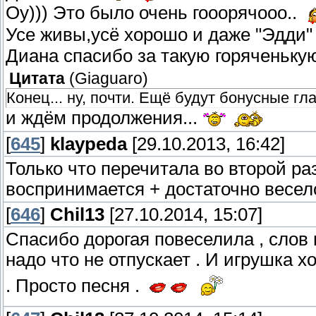
Оу))) Это было очень гооорячооо..
Усе живы,усё хорошо и даже "Эдди" 
Диана спасибо за такую горяченькую
Цитата
(
Giaguaro
)
Конец... ну, почти. Ещё будут бонусные гл
и ждём продолжения...
[
645
]
klaypeda
[29.10.2013, 16:42]
Только что перечитала во второй раз
воспринимается + достаточно весело
[
646
]
Chil13
[27.10.2014, 15:07]
Спасибо дорогая повеселила , слов н
надо что не отпускает . И игрушка 
. Просто песня .