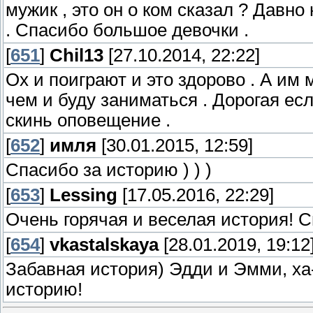
мужик , это он о ком сказал ? Давн
. Спасибо большое девочки .
[
651
]
Chil13
[27.10.2014, 22:22]
Ох и поиграют и это здорово . А им
чем и буду заниматься . Дорогая е
скинь оповещение .
[
652
]
имля
[30.01.2015, 12:59]
Спасибо за историю ) ) )
[
653
]
Lessing
[17.05.2016, 22:29]
Очень горячая и веселая история! С
[
654
]
vkastalskaya
[28.01.2019, 19:12
Забавная история) Эдди и Эмми, ха-
историю!