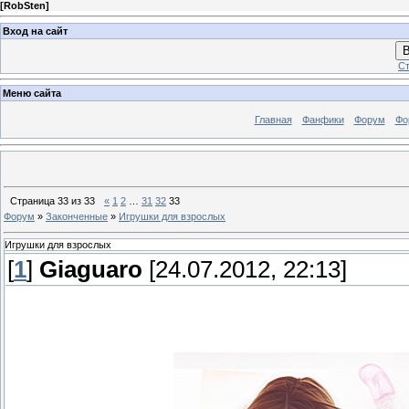
[
RobSten
]
Вход на сайт
В
Ст
Меню сайта
Главная
Фанфики
Форум
Фо
Страница
33
из
33
«
1
2
…
31
32
33
Форум
»
Законченные
»
Игрушки для взрослых
Игрушки для взрослых
[
1
]
Giaguaro
[24.07.2012, 22:13]