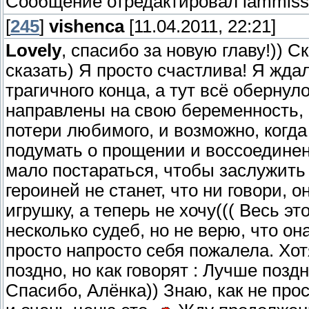
Сообщение отредактировал
iammiss
[
245
]
vishenca
[11.04.2011, 22:21]
Lovely
, спасибо за новую главу!)) Ск
сказать) Я просто счастлива! Я жда
трагичного конца, а тут всё обернул
направлены на свою беременность, 
потери любимого, и возможно, когда
подумать о прощении и воссоединени
мало постараться, чтобы заслужить 
героиней не станет, что ни говори, о
игрушку, а теперь не хочу((( Весь э
несколько судеб, но не верю, что о
просто напросто себя пожалела. Хотя
поздно, но как говорят : Лучше поздн
Спасибо, Алёнка)) Знаю, как не про