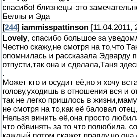
спасибо! близнецы-это замечательн
Беллы и Эда
[
244
]
iammisspattinson
[11.04.2011, 
Lovely
, спасибо большое за уведомл
Честно скажу,не смотря на то,что Т
опомнилась и рассказала Эдварду п
отпусти,так она и сделала,Таня зде
.
Может кто и осудит её,но я хочу вс
голову,уходишь в отношения вся и о
так не легко пришлось в жизни,маму
не смотря на то,как её баловал отец
Нельзя винить её,она просто любил
что обвинять за то что полюбила, с
каждый потом скажет правду,но она 