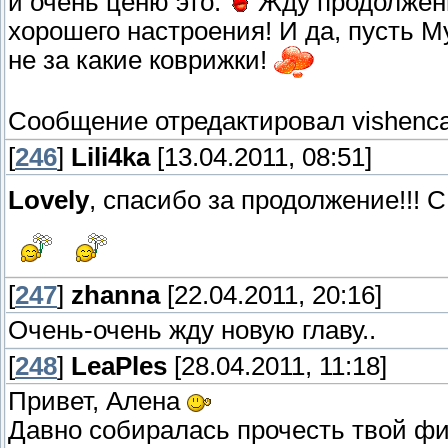
и очень ценю это.
Жду продолжени
хорошего настроения! И да, пусть М
не за какие коврижки!
Сообщение отредактировал
vishenc
[
246
]
Lili4ka
[13.04.2011, 08:51]
Lovely
, спасибо за продолжение!!!
[
247
]
zhanna
[22.04.2011, 20:16]
Очень-очень жду новую главу..
[
248
]
LeaPles
[28.04.2011, 11:18]
Привет, Алена
Давно собиралась прочесть твой фи