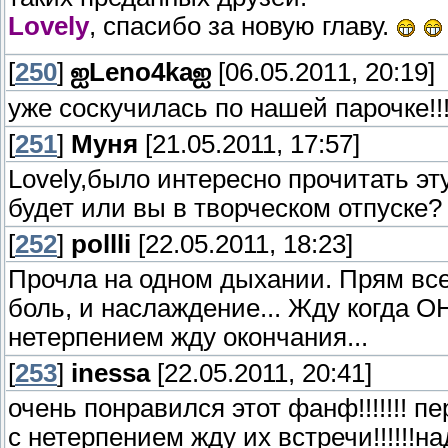
Lovely
, спасибо за новую главу.
[
250
]
ஐLeno4kaஐ
[06.05.2011, 20:19]
уже соскучилась по нашей парочке!!
[
251
]
Муня
[21.05.2011, 17:57]
Lovely,было интересно прочитать э
будет или вы в творческом отпуске?
[
252
]
pollli
[22.05.2011, 18:23]
Прочла на одном дыхании. Прям все
боль, и наслаждение... Жду когда О
нетерпением жду окончания...
[
253
]
inessa
[22.05.2011, 20:41]
очень понравился этот фанф!!!!!!! п
с нетерпением жду их встречи!!!!!!