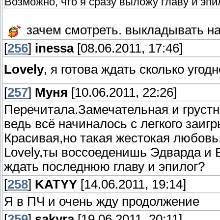
Возможно, что я сразу выложу главу и эпи
зачем смотреть. выкладывать н
[
256
]
inessa
[08.06.2011, 17:46]
Lovely
, я готова ждать сколько угод
[
257
]
Муня
[10.06.2011, 22:26]
Перечитала.Замечательная и груст
ведь всё начиналось с легкого заиг
Красивая,но такая жестокая любовь
Lovely,ты воссоеденишь Эдварда и 
ждать последнюю главу и эпилог?
[
258
]
KATYY
[14.06.2011, 19:14]
Я в ПЧ и очень жду продолжение
[
259
]
sakyra
[19.06.2011, 20:11]