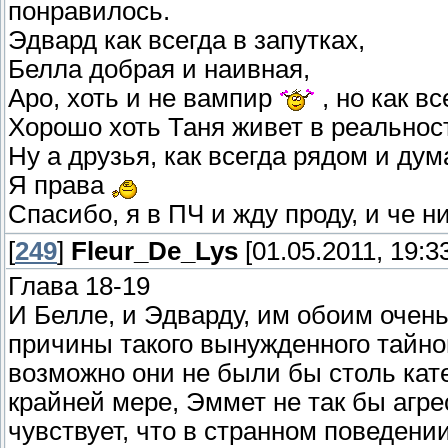
понравилось.
Эдвард как всегда в запутках,
Белла добрая и наивная,
Аро, хоть и не вампир
, но как в
Хорошо хоть Таня живет в реальнос
Ну а друзья, как всегда рядом и ду
Я права
Спасибо, я в ПЧ и жду проду, и че 
[
249
]
Fleur_De_Lys
[01.05.2011, 19:3
Глава 18-19
И Белле, и Эдварду, им обоим очень
причины такого вынужденного тайно
возможно они не были бы столь кате
крайней мере, Эммет не так бы агре
чувствует, что в странном поведении