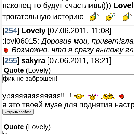
наконец то будут счастливы)))
Lovel
трогательную историю
[
254
]
Lovely
[07.06.2011, 11:08]
:lovi06015:
Дорогие мои, привет!гла
Возможно, что я сразу выложу гл
[
255
]
sakyra
[07.06.2011, 18:21]
Quote
(
Lovely
)
фик не заброшен!
уряяяяяяяяяяяя!!!!!
а это твоей музе для поднятия нас
Quote
(
Lovely
)