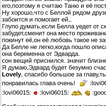
его,поэтому я считаю Таню и её пос
Ну хорошо,что с Беллой рядом друзь
забоится и помогает ей,.
Глупо думать,если Белла уедет от с
забудет,сменит она место проживани
покинут её,он её любовь такое не з
Да Белле не легко,когда пошло опис
она беременна от Эдварда.
сон вещий приснился. значит близн
Я думаю,Эдвард будет безумно счаст
Lovely
, спасибо большое за главу,
понравилась глава очень!
:lovi0
:lovi06015:
:lovi06015:
:goo