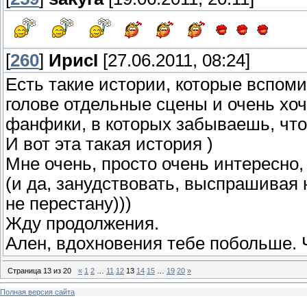
[
260
]
ИрисI
[27.06.2011, 08:24]
Есть такие истории, которые вспом
голове отдельные сцены и очень хоч
фанфики, в которых забываешь, чт
И вот эта такая история )
Мне очень, просто очень интересно, 
(и да, занудствовать, выспрашивая 
не перестану)))
Жду продолжения.
Ален, вдохновения тебе побольше. 
Страница
13
из
20
«
1
2
…
11
12
13
14
15
…
19
20
»
Полная версия сайта