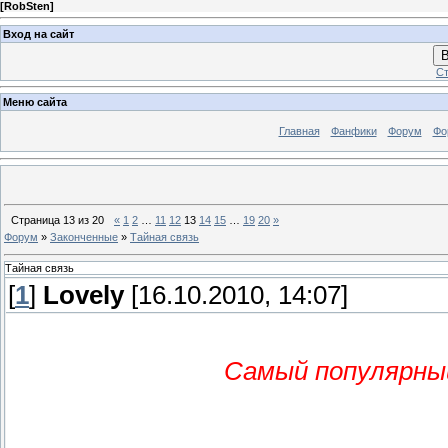
[
RobSten
]
Вход на сайт
В
Ст
Меню сайта
Главная
Фанфики
Форум
Фо
Страница
13
из
20
«
1
2
…
11
12
13
14
15
…
19
20
»
Форум
»
Законченные
»
Тайная связь
Тайная связь
[
1
]
Lovely
[16.10.2010, 14:07]
Самый популярный