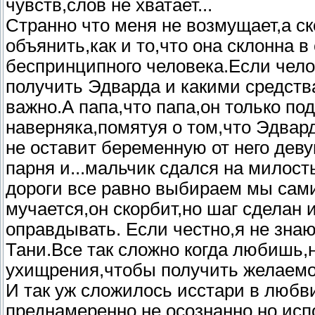
чувств,слов не хватает...
Странно что меня не возмущает,а ск
объянить,как и то,что она склонна 
беспринципного человека.Если чело
получить Эдварда и какими средств
важно.А папа,что папа,он только по
наверняка,помятуя о том,что Эдвар
не оставит беременную от него дев
парня и...мальчик сдался на милост
дороги все равно выбираем мы сам
мучается,он скорбит,но шаг сделан и
оправдывать. Если честно,я не знаю
Тани.Все так сложно когда любишь
ухищрения,чтобы получить желаемо
И так уж сложилось исстари в любви 
преднамеренно,не осознанно,но исп