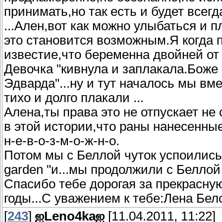
принимать,но так есть и будет всегд
...Ален,вот как можно улыбаться и 
это становится возможным.Я когда 
известие,что беременна двойней от 
Девочка "кивнула и заплакала.Боже
Эдварда"...ну и тут началось мы вм
тихо и долго плакали ...
Алена,ты права это не отпускает не
в этой истории,что раны нанесенны
н-е-в-о-з-м-о-ж-н-о.
Потом мы с Беллой чуток успоились ,
garden "и...мы продолжили с Беллой 
Спасибо тебе дорогая за прекрасную
годы...С уважением к тебе:Лена Бе
[
243
]
ஐLeno4kaஐ
[11.04.2011, 11:22]