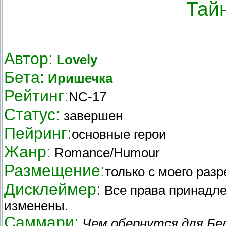
Тай
Автор:
Lovely
Бета:
Иришечка
Рейтинг:
NC-17
Статус:
завершен
Пейринг:
основные герои
Жанр:
Romance/Humour
Размещение:
только с моего раз
Дисклеймер:
Все права принадле
изменены.
Саммари:
Чем обернутся для Бе