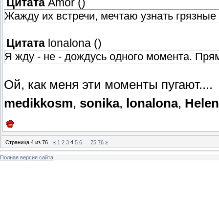
Цитата
Amor
(
)
Жажду их встречи, мечтаю узнать грязные
Цитата
lonalona
(
)
Я жду - не - дождусь одного момента. Прям
Ой, как меня эти моменты пугают....
medikkosm
,
sonika
,
lonalona
,
Helen
Страница
4
из
76
«
1
2
3
4
5
6
…
75
76
»
Полная версия сайта