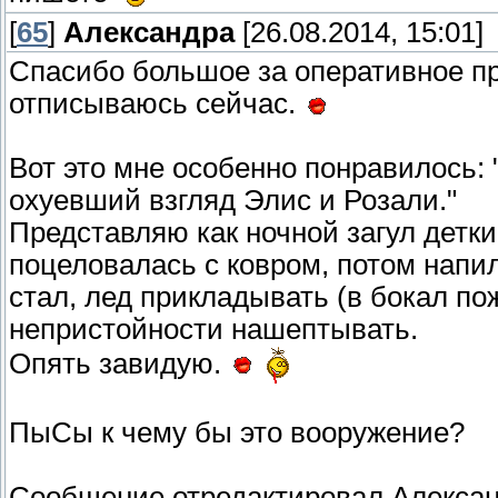
[
65
]
Александра
[26.08.2014, 15:01]
Спасибо большое за оперативное п
отписываюсь сейчас.
Вот это мне особенно понравилось: "
охуевший взгляд Элис и Розали."
Представляю как ночной загул детк
поцеловалась с ковром, потом напи
стал, лед прикладывать (в бокал п
непристойности нашептывать.
Опять завидую.
ПыСы к чему бы это вооружение?
Сообщение отредактировал
Алекса