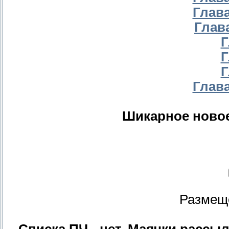
Глава
Глава
Г
Г
Г
Глава
Шикарное новое
Размещ