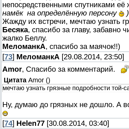
непосредственными спутниками её
намёк на определённую персону
)
Жажду их встречи, мечтаю узнать г
Бесяка
, спасибо за главу, забавно 
жалко Беллу.
МеломанкА
, спасибо за маячок!!)
[
73
]
МеломанкА
[29.08.2014, 23:50]
Amor
, Спасибо за комментарий.
Цитата
Amor
(
)
мечтаю узнать грязные подробности той-с
Ну, думаю до грязных не дошло. А 
[
74
]
Helen77
[30.08.2014, 03:40]