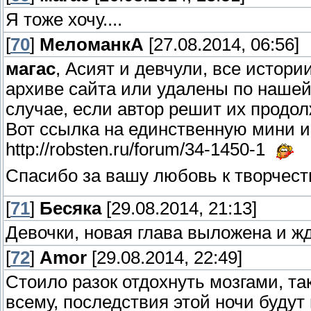
Я тоже хочу....
[
70
]
МеломанкА
[27.08.2014, 06:56]
магас
, Асият и девчули, все истори
архиве сайта или удалены по нашей
случае, если автор решит их продол
Вот ссылка на единственную мини и
http://robsten.ru/forum/34-1450-1
Спасибо за вашу любовь к творчест
[
71
]
Бесяка
[29.08.2014, 21:13]
Девочки, новая глава выложена и ж
[
72
]
Amor
[29.08.2014, 22:49]
Стоило разок отдохнуть мозгами, та
всему, последствия этой ночи будут 