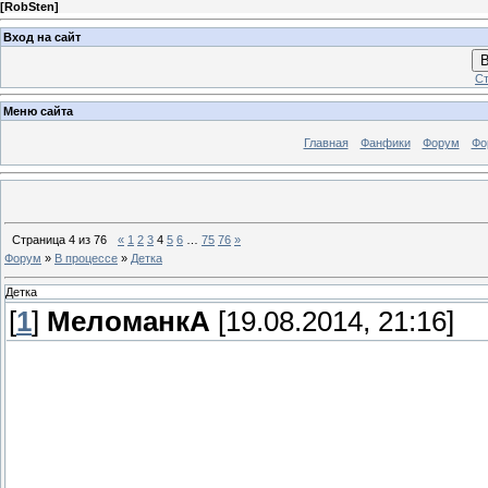
[
RobSten
]
Вход на сайт
В
Ст
Меню сайта
Главная
Фанфики
Форум
Фо
Страница
4
из
76
«
1
2
3
4
5
6
…
75
76
»
Форум
»
В процессе
»
Детка
Детка
[
1
]
МеломанкА
[19.08.2014, 21:16]