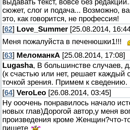
выдавать текст, вовсе без редакции...
сюжет, слог и подача... Возможно, в
это, как говорится, не профессия!
[
62
]
Love_Summer
[25.08.2014, 16:44
Меня пожалуйста в печенюшки1!!!
[
63
]
МеломанкА
[25.08.2014, 17:08]
Lugasha
, В большинстве случаев, д
(к счастью или нет, решает каждый 
точкой зрения. Примем к сведению.
[
64
]
VeroLeo
[26.08.2014, 03:45]
Ну ооочень понравилось начало ист
новых глав)Дорогой автор,у меня во
произведения кроме Женщин?что-то
пишете