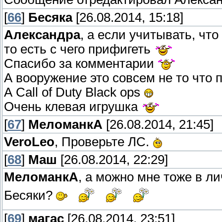
[
66
]
Бесяка
[26.08.2014, 15:18]
Александра
, а если учитывать, что
то есть с чего прифигеть
Спасибо за комментарии
А вооружение это совсем не то что
А Call of Duty Black ops
Очень клевая игрушка
[
67
]
МеломанкА
[26.08.2014, 21:45]
VeroLeo
, Проверьте ЛС.
[
68
]
Маш
[26.08.2014, 22:29]
МеломанкА
, а можно мне тоже в л
Бесяки?
[
69
]
магас
[26.08.2014, 23:51]