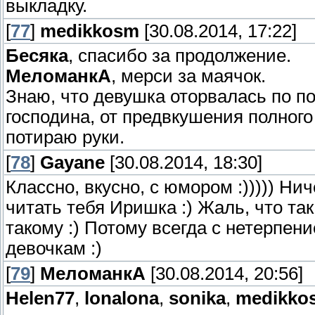
выкладку.
[
77
]
medikkosm
[30.08.2014, 17:22]
Бесяка
, спасибо за продолжение.
МеломанкА
, мерси за маячок.
Знаю, что девушка оторвалась по по
господина, от предвкушения полног
потираю руки.
[
78
]
Gayane
[30.08.2014, 18:30]
Классно, вкусно, с юмором :))))) Ни
читать тебя Иришка :) Жаль, что та
такому :) Потому всегда с нетерпен
девочкам :)
[
79
]
МеломанкА
[30.08.2014, 20:56]
Helen77
,
lonalona
,
sonika
,
medikko