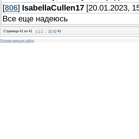
[
806
]
IsabellaCullen17
[20.01.2023, 15
Все еще надеюсь
Страница
41
из
41
«
1
2
…
39
40
41
Полная версия сайта