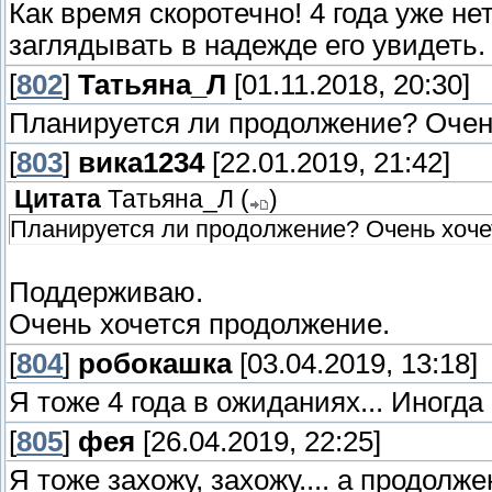
Как время скоротечно! 4 года уже н
заглядывать в надежде его увидеть.
[
802
]
Татьяна_Л
[01.11.2018, 20:30]
Планируется ли продолжение? Очень
[
803
]
вика1234
[22.01.2019, 21:42]
Цитата
Татьяна_Л
(
)
Планируется ли продолжение? Очень хочет
Поддерживаю.
Очень хочется продолжение.
[
804
]
робокашка
[03.04.2019, 13:18]
Я тоже 4 года в ожиданиях... Иногд
[
805
]
фея
[26.04.2019, 22:25]
Я тоже захожу, захожу.... а продолже