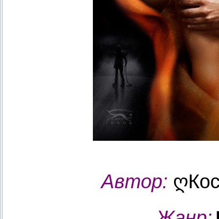
Автор:
ღКос
Жанр
: