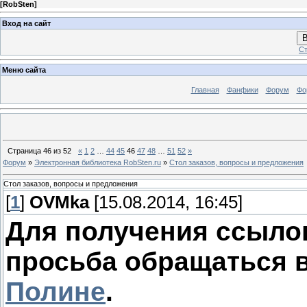
[
RobSten
]
Вход на сайт
В
Ст
Меню сайта
Главная
Фанфики
Форум
Фо
Страница
46
из
52
«
1
2
…
44
45
46
47
48
…
51
52
»
Форум
»
Электронная библиотека RobSten.ru
»
Стол заказов, вопросы и предложения
Стол заказов, вопросы и предложения
[
1
]
OVMka
[15.08.2014, 16:45]
Для получения ссылок
просьба обращаться 
Полине
.