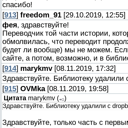
спасибо!
[
913
]
freedom_91
[29.10.2019, 12:55]
фея
, здравствуйте!
Переводчик той части истории, кото
обмолвилась, что переводит продолж
будет ли вообще) мы не можем. Если
сайте, а потом, возможно, и в библи
[
914
]
marykmv
[08.11.2019, 17:32]
Здравствуйте. Библиотеку удалили 
[
915
]
OVMka
[08.11.2019, 19:58]
Цитата
marykmv
(
)
Здравствуйте. Библиотеку удалили с drop
Здравствуйте, только часть с перв