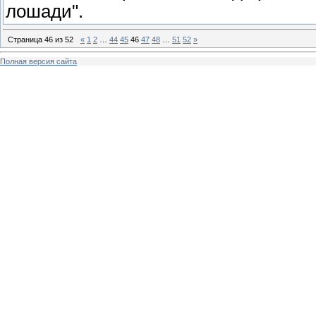
лошади".
Страница
46
из
52
«
1
2
…
44
45
46
47
48
…
51
52
»
Полная версия сайта