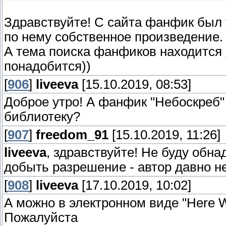
Здравствуйте! С сайта фанфик был 
по нему собственное произведение.
А тема поиска фанфиков находится
понадобится))
[
906
]
liveeva
[15.10.2019, 08:53]
Доброе утро! А фанфик "Небоскреб"
библиотеку?
[
907
]
freedom_91
[15.10.2019, 11:26]
liveeva
, здравствуйте! Не буду обна
добыть разрешение - автор давно не
[
908
]
liveeva
[17.10.2019, 10:02]
А можно в электронном виде "Here 
Пожалуйста