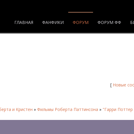
ГЛАВНАЯ
ФАНФИКИ
ФОРУМ
ФОРУМ ФФ
Б
Страница 6 - Форум
[
Новые со
ерта и Кристен
»
Фильмы Роберта Паттинсона
»
"Гарри Поттер 