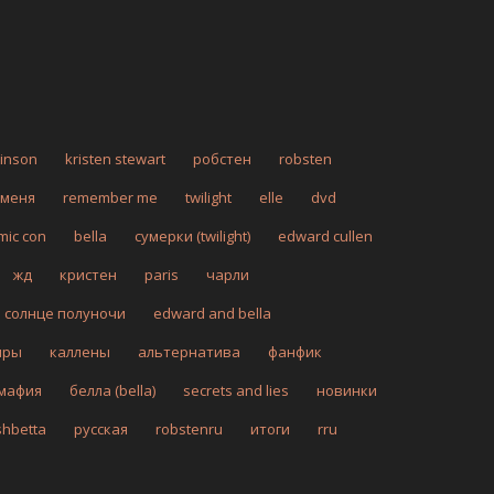
tinson
kristen stewart
робстен
robsten
 меня
remember me
twilight
elle
dvd
mic con
bella
сумерки (twilight)
edward cullen
жд
кристен
paris
чарли
солнце полуночи
edward and bella
иры
каллены
альтернатива
фанфик
мафия
белла (bella)
secrets and lies
новинки
shbetta
русская
robstenru
итоги
rru