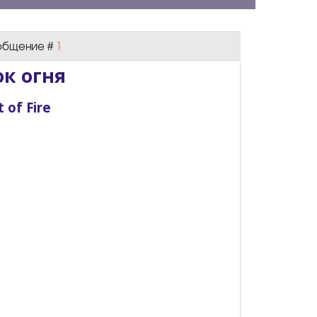
Сообщение #
1
ок огня
 of Fire