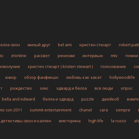
белла свон
милый друг
bel ami
кристен стюарт
robert pat
to
e!online
рассвет
ренесми
интервью
mtv
помни
новолуние
кристен стюарт ( kristen stewart )
голосование
co
юмор
обзор фанфикшн
любовь как закат
hollywoodlife
рт
рождество
элис
эдвард и белла
все люди
опрос
bella and edward
белла и эдвард
puzzle
джейкоб
вамп
mic con 2011
summit entertainment
chanel
сага
sempre
детективы свон и каллен
викторина
high life
la russo
al