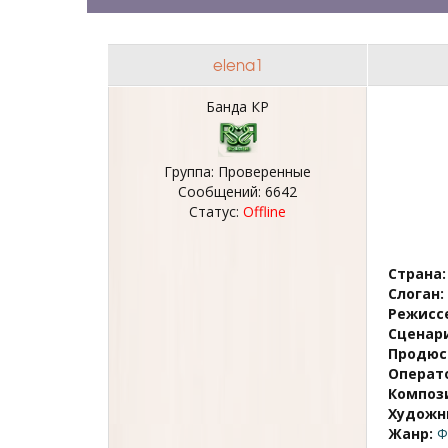
elena1
Банда КР
Группа: Проверенные
Сообщений:
6642
Статус:
Offline
Страна:
Слоган:
Режисс
Сценар
Продюс
Операт
Композ
Художн
Жанр:
Ф