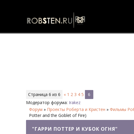
"Гарри Поттер и кубок огня" - 
Страница
6
из
6
«
1
2
3
4
5
6
Модератор форума:
Irakez
Форум
»
Проекты Роберта и Кристен
»
Фильмы Роб
Potter and the Goblet of Fire)
"ГАРРИ ПОТТЕР И КУБОК ОГНЯ"