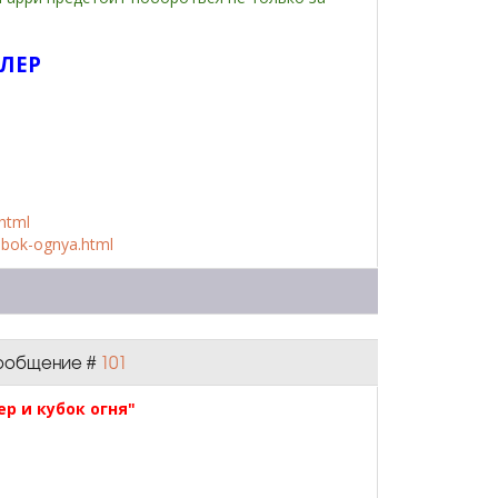
ЛЕР
.html
-kubok-ognya.html
 Сообщение #
101
р и кубок огня"