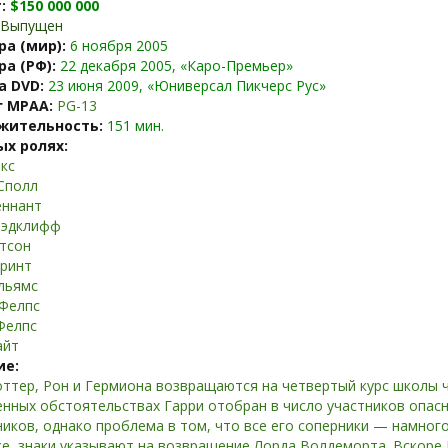
:
$150 000 000
Выпущен
а (мир):
6 ноября 2005
а (РФ):
22 декабря 2005, «Каро-Премьер»
а DVD:
23 июня 2009, «Юниверсал Пикчерс Рус»
г MPAA:
PG-13
жительность:
151 мин.
ых ролях:
кс
Сполл
еннант
Рэдклифф
тсон
Гринт
льямс
Фелпс
Фелпс
айт
ие:
оттер, Рон и Гермиона возвращаются на четвертый курс школы ч
енных обстоятельствах Гарри отобран в число участников опас
иков, однако проблема в том, что все его соперники — намного
же, знаки указывают на возвращение Лорда Волдеморта. Вскоре 