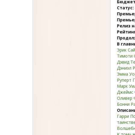
Бюджет
Статус:
Премьер
Премьер
Релиз н
Рейтин
Продол
В главн
Эрик Сай
Тимоти 
Дэвид Т
Дэниэл 
Эмма Уо
Руперт 
Марк Уи
Джеймс 
Оливер 
Бонни Р
Описан
Гарри П
таинств
Волшебн
К тому 