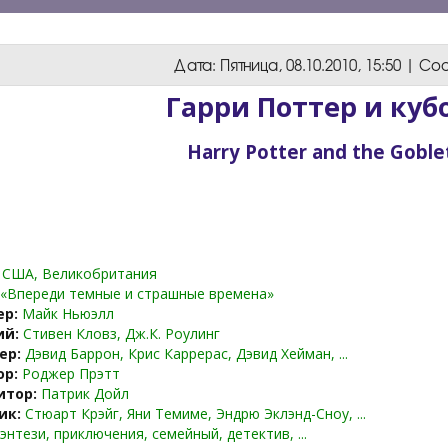
Дата: Пятница, 08.10.2010, 15:50 | 
Гарри Поттер и куб
Harry Potter and the Goblet
США, Великобритания
«Впереди темные и страшные времена»
ер:
Майк Ньюэлл
ий:
Стивен Кловз, Дж.К. Роулинг
ер:
Дэвид Баррон, Крис Каррерас, Дэвид Хейман, ...
ор:
Роджер Прэтт
итор:
Патрик Дойл
ик:
Стюарт Крэйг, Яни Темиме, Эндрю Эклэнд-Сноу, ...
энтези, приключения, семейный, детектив, ...