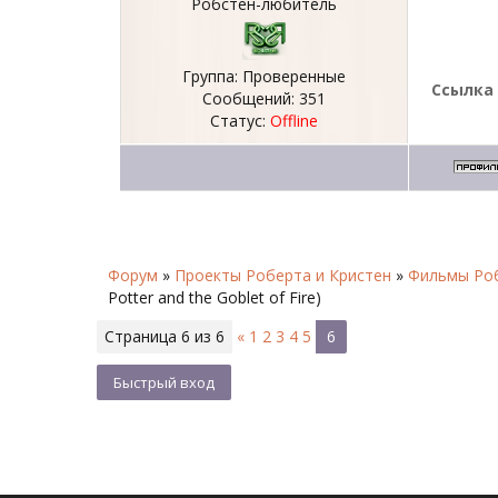
Робстен-любитель
Группа: Проверенные
Ссылка 
Сообщений:
351
Статус:
Offline
Форум
»
Проекты Роберта и Кристен
»
Фильмы Роб
Potter and the Goblet of Fire)
Страница
6
из
6
«
1
2
3
4
5
6