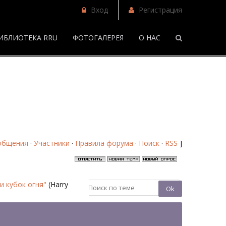
Вход
Регистрация
ИБЛИОТЕКА RRU
ФОТОГАЛЕРЕЯ
О НАС
/
"Гарри Поттер и кубок огня" - Страница 6 - Форум
общения
·
Участники
·
Правила форума
·
Поиск
·
RSS
]
и кубок огня"
(Harry