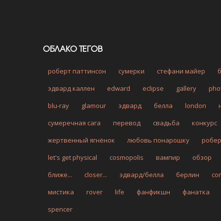
ОБЛАКО ТЕГОВ
роберт паттинсон
сумерки
стефани майер
эдвард каллен
edward
eclipse
gallery
pho
blu-ray
glamour
эдвард
белла
london
сумеречная сага
перевод
свадьба
конкурс
жертвенный ягнёнок
любовь понарошку
робе
let's get physical
cosmopolis
вампир
обзор
ближе...
closer...
эдвард/белла
берлин
co
мистика
rover
life
фанфикшн
фанатка
spencer