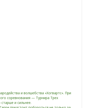
ародейства и волшебства «Хогвартс». При
ного соревнования — Турнира Трех
 старше и сильнее.
Гарри предстоит побороться не только за