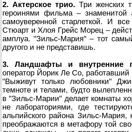
2. Актерское трио.
Три женских т
героинями фильма – знаменитой а
самоуверенной старлеткой. И вс
Стюарт и Хлоя Грейс Морец – дейст
амплуа. "Зильс-Мария" – тот самы
другого и не представишь.
3. Ландшафты и внутренние п
оператор Йорик Ле Со, работавший
"Выживут только любовники" Дж
темноте и телами, будто вылепленн
в "Зильс-Марии" делает комнаты х
не лабораториями, где тестирую
альпийского района Зильс-Мария, 
преображаются в метафору той сво