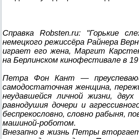
Справка Robsten.ru: "Горькие 
немецкого режиссёра Райнера Верн
играет его жена, Маргит Карстен
на Берлинском кинофестивале в 197
Петра Фон Кант — преуспевающ
самодостаточная женщина, пережи
неудавшейся личной жизни, двух 
равнодушия дочери и агрессивног
беспрекословно, словно рабыня, п
машиной-роботом.
Внезапно в жизнь Петры вторгает