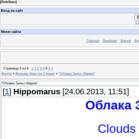
[
RobSten
]
Вход на сайт
В
Ст
Меню сайта
Главная
Фанфики
Форум
Фо
Страница
5
из
6
«
1
2
3
4
5
6
»
Форум
»
Фильмы Кристен Стюарт
»
"Облака Зильс-Марии"
"Облака Зильс-Марии"
[
1
]
Hippomarus
[24.06.2013, 11:51]
Облака 
Clouds 