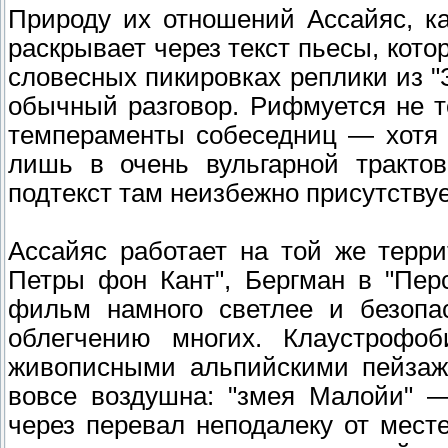
Природу их отношений Ассайяс, ка
раскрывает через текст пьесы, кот
словесных пикировках реплики из 
обычный разговор. Рифмуется не т
темпераменты собеседниц — хотя 
лишь в очень вульгарной трактов
подтекст там неизбежно присутствуе
Ассайяс работает на той же терри
Петры фон Кант", Бергман в "Перс
фильм намного светлее и безопа
облегчению многих. Клаустрофоб
живописными альпийскими пейзаж
вовсе воздушна: "змея Малойи" 
через перевал неподалеку от мест