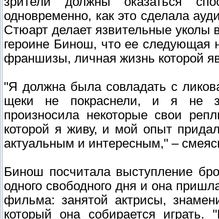
зрители должны оказаться сп
одновременно, как это сделала ауди
Стюарт делает язвительные уколы 
героине Бинош, что ее следующая 
франшизы, личная жизнь которой я
"Я должна была совладать с ликов
щеки не покраснели, и я не за
произносила некоторые свои репл
которой я живу, и мой опыт прида
актуальным и интересным," – смеясь
Бинош посчитала выступление бро
одного свободного дня и она пришл
фильма: занятой актрисы, знамен
который она собирается играть. 