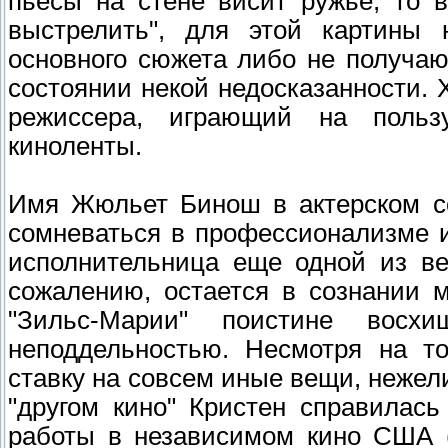
пьесы на стене висит ружьё, то 
выстрелить", для этой картины 
основного сюжета либо не получаю
состоянии некой недосказанности. 
режиссера, играющий на польз
киноленты.
Имя Жюльет Бинош в актерском со
сомневаться в профессионализме 
исполнительница еще одной из ве
сожалению, остается в сознании м
"Зильс-Марии" поистине восхи
неподдельностью. Несмотря на то
ставку на совсем иные вещи, нежел
"другом кино" Кристен справилас
работы в независимом кино США 