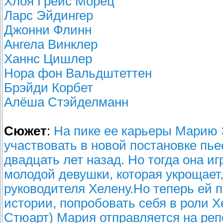
Хлоя Грейс Морец
Ларс Эйдингер
Джонни Флинн
Ангела Винклер
Ханнс Цишлер
Нора фон Вальдштеттен
Брэйди Корбет
Алёша Стэйделманн
Сюжет
:
На пике ее карьеры Марию
участвовать в новой постановке пье
двадцать лет назад. Но тогда она и
молодой девушки, которая укрощает,
руководителя Хелену.Но теперь ей п
истории, попробовать себя в роли 
Стюарт) Мария отправляется на ре