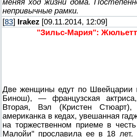
меняя ход жизни дома. Постепенн
непривычные рамки.
[
83
]
Irakez
[09.11.2014, 12:09]
"Зильс-Мария": Жюльетт
Две женщины едут по Швейцарии н
Бинош), — французская актриса,
Вторая, Вэл (Кристен Стюарт)
американка в кедах, увешанная га
на торжественном приеме в честь
Малойи" прославила ее в 18 лет.