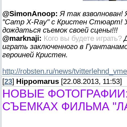
@SimonAnoop:
Я так взволнован!
"Camp X-Ray" с Кристен Стюарт! У
дождаться съемок своей сцены!!!
@marknaji:
Кого вы будете играть?
играть заключенного в Гуантанамо,
героиней Кристен.
http://robsten.ru/news/tvitterlehnd_v
[
23
]
Hippomarus
[22.08.2013, 11:53]
НОВЫЕ ФОТОГРАФИИ:
СЪЕМКАХ ФИЛЬМА "ЛАГ