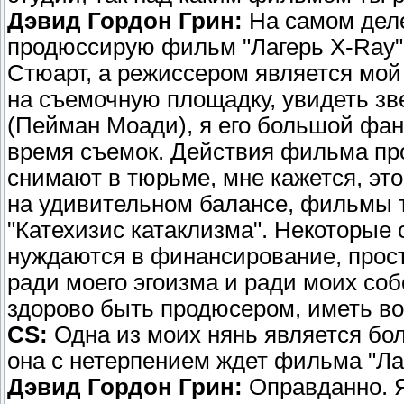
Дэвид Гордон Грин:
На самом деле
продюссирую фильм "Лагерь X-Ray",
Стюарт, а режиссером является мой
на съемочную площадку, увидеть зв
(Пейман Моади), я его большой фанат
время съемок. Действия фильма про
снимают в тюрьме, мне кажется, это
на удивительном балансе, фильмы т
"Катехизис катаклизма". Некоторы
нуждаются в финансирование, прост
ради моего эгоизма и ради моих со
здорово быть продюсером, иметь в
CS:
Одна из моих нянь является бо
она с нетерпением ждет фильма "Ла
Дэвид Гордон Грин:
Оправданно. Я