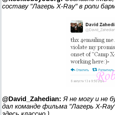
составу "Лагерь X-Ray" в роли бар
@David_Zahedian:
Я не могу и не 
дал команде фильма "Лагерь X-Ray"
здесь классно.)