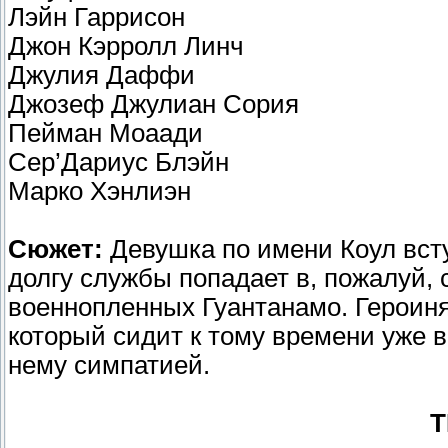
Лэйн Гаррисон
Джон Кэрролл Линч
Джулия Даффи
Джозеф Джулиан Сория
Пейман Моаади
Сер’Дариус Блэйн
Марко Хэнлиэн
Сюжет:
Девушка по имени Коул вст
долгу службы попадает в, пожалуй,
военнопленных Гуантанамо. Героиня
который сидит к тому времени уже в
нему симпатией.
Т