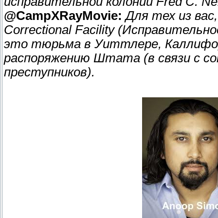
исправительной колонии Fred C. Ne
@CampXRayMovie:
Для тех из вас,
Correctional Facility (Исправитель
это тюрьма в Уиттлере, Каллифор
распоряжению Штата (в связи с с
преступников).