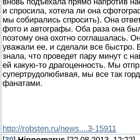
вновь подъехала прямо напротив нас,
и спросила, хотела ли она сфотогра
мы собирались спросить). Она отве
фото и автографы. Оба раза она бы
поэтому она охотно соглашалась. Он
уважали ее, и сделали все быстро.
знала, что проведет пару минут с н
ей какую-то драгоценность. Мы отп
супертрудолюбивая, мы все так гор
фанатами.
http://robsten.ru/news....3-15911
[
30
]
Hippomarus
[22.08.2013, 12:22]