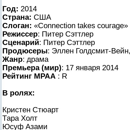
Год:
2014
Страна:
США
Слоган:
«Connection takes courage»
Режиссер
: Питер Сэттлер
Сценарий
: Питер Сэттлер
Продюсеры
: Эллен Голдсмит-Вейн
Жанр
: драма
Премьера (мир)
: 17 января 2014
Рейтинг
MPAA
: R
В ролях:
Кристен Стюарт
Тара Холт
Юсуф Азами