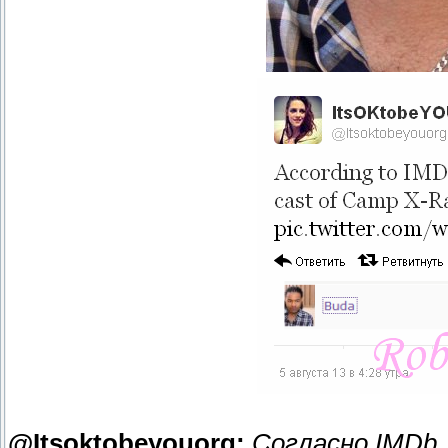
@Itsoktobeyouorg:
Согласно IMDb,