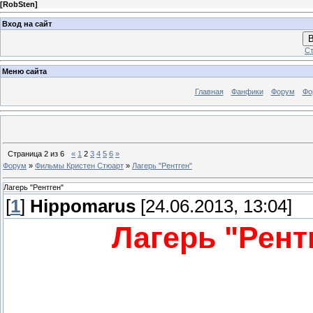
[
RobSten
]
Вход на сайт
В
Ст
Меню сайта
Главная
Фанфики
Форум
Фо
Страница
2
из
6
«
1
2
3
4
5
6
»
Форум
»
Фильмы Кристен Стюарт
»
Лагерь "Рентген"
Лагерь "Рентген"
[
1
]
Hippomarus
[24.06.2013, 13:04]
Лагерь "Рент