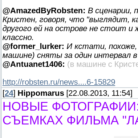
@AmazedByRobsten:
В сценарии,
Кристен, говоря, что "выглядит, ка
другого ей на острове не стоит и 
классно.
‏@former_lurker:
И кстати, похоже,
машине) сняты за один интервал в
@Antuanet1406:
(в машине с Крист
http://robsten.ru/news....6-15829
[
24
]
Hippomarus
[22.08.2013, 11:54]
НОВЫЕ ФОТОГРАФИИ:
СЪЕМКАХ ФИЛЬМА "ЛАГ