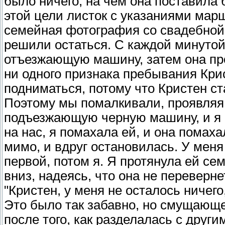
было ничего, на чем она поставила
этой цели листок с указаниями мар
семейная фотография со свадебной 
решили остаться. С каждой минуто
отъезжающую машину, затем она про
ни одного признака пребывания Кри
подниматься, потому что Кристен с
Поэтому мы помалкивали, проявляя
подъезжающую черную машину, и я с
на нас, я помахала ей, и она помаха
мимо, и вдруг остановилась. У мен
первой, потом я. Я протянула ей с
вниз, надеясь, что она не переверне
"Кристен, у меня не осталось ничего
Это было так забавно, но смущающ
после того, как разделалась с друг