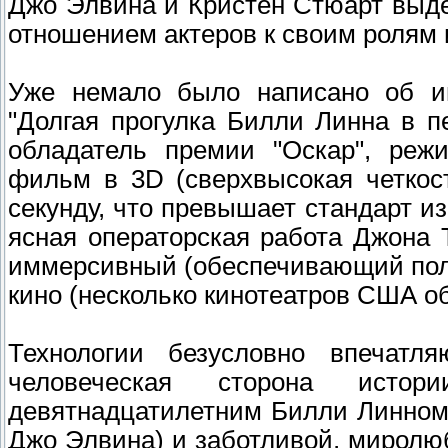
Джо Элвина и Кристен Стюарт выд
отношением актеров к своим ролям 
Уже немало было написано об и
"Долгая прогулка Билли Линна в п
обладатель премии "Оскар", реж
фильм в 3D (сверхвысокая четкос
секунду, что превышает стандарт и
ясная операторская работа Джона
иммерсивный (обеспечивающий пол
кино (несколько кинотеатров США об
Технологии безусловно впечатл
человеческая сторона исто
девятнадцатилетним Билли Линном
Джо Элвина) и заботливой, миролю