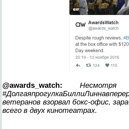
@awards_watch:
Несмотря
#ДолгаяпрогулкаБиллиЛиннав
ветеранов взорвал бокс-офис, зар
всего в двух кинотеатрах.