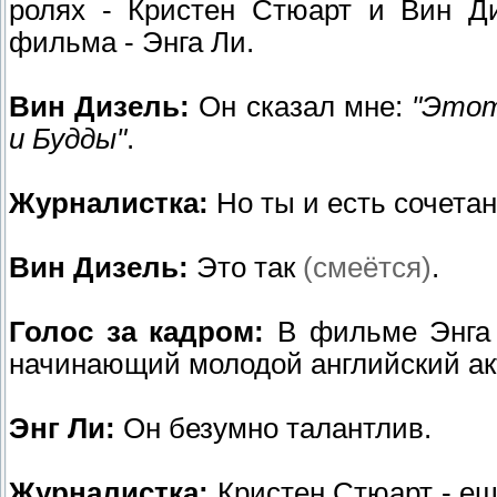
ролях - Кристен Стюарт и Вин Ди
фильма - Энга Ли.
Вин Дизель:
Он сказал мне:
"Этот
и Будды"
.
Журналистка:
Но ты и есть сочета
Вин Дизель:
Это так
(смеётся)
.
Голос за кадром:
В фильме Энга 
начинающий молодой английский ак
Энг Ли:
Он безумно талантлив.
Журналистка:
Кристен Стюарт - ещ