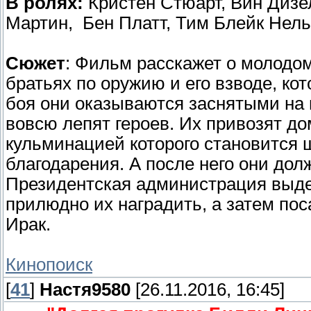
В ролях:
Кристен Стюарт, Вин Дизел
Мартин, Бен Платт, Тим Блейк Нель
Сюжет
: Фильм расскажет о молодом
братьях по оружию и его взводе, ко
боя они оказываются заснятыми на 
вовсю лепят героев. Их привозят до
кульминацией которого становится 
благодарения. А после него они дол
Президентская администрация выдер
прилюдно их наградить, а затем пос
Ирак.
Кинопоиск
[
41
]
Настя9580
[26.11.2016, 16:45]