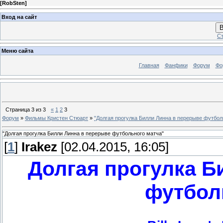
[
RobSten
]
Вход на сайт
В
Ст
Меню сайта
Главная
Фанфики
Форум
Фо
Страница
3
из
3
«
1
2
3
Форум
»
Фильмы Кристен Стюарт
»
"Долгая прогулка Билли Линна в перерыве футбол
"Долгая прогулка Билли Линна в перерыве футбольного матча"
[
1
]
Irakez
[02.04.2015, 16:05]
Долгая прогулка Б
футбол