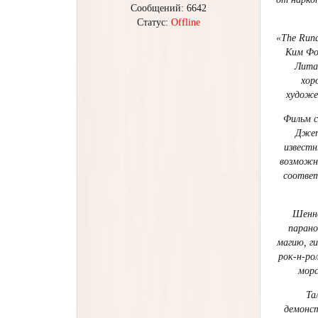
Сообщений:
6642
Статус:
Offline
«The Run
Ким Фо
Лита 
хор
художе
Фильм с
Джет
известн
возможно
соответ
Шенно
парано
магию, г
рок-н-ро
морс
Та
демонст