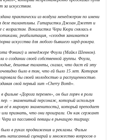
т за искусством.
здана практически из воздуха менеджером по имени
мом деле талантливы. Гитаристки Джоан Джетт и
 с возрастом. Вокалистка Чери Кюри снялась в
котиками, реабилитация, «сегодня занимается
форма искусства для любого бывшего хард-рокера.
та Фэнинг) и менеджере Фоули (Майкл Шеннон).
 о создании своей собственной группы. Фоули,
олодые, дешевые таланты, сказал, что даст ей эту
очевидно было в том, что ей было 15 лет. Которая
ллировала бы своей молодостью и распущенностью.
здавая свой первый хит «Cherry Bomb».
в фильме «Дорога перемен», он был горяч в роли
. пер. – знаменитый персонаж, который используя
ив её в мировую знаменитость), который преподает
 или признать, что они проиграли. Он как сержант
 Чери из пассивной певицы в рычащую тигрицу.
е было в руках продвижения и рекламы. Фильм
ыть написанный сценарий и множество вопросов о