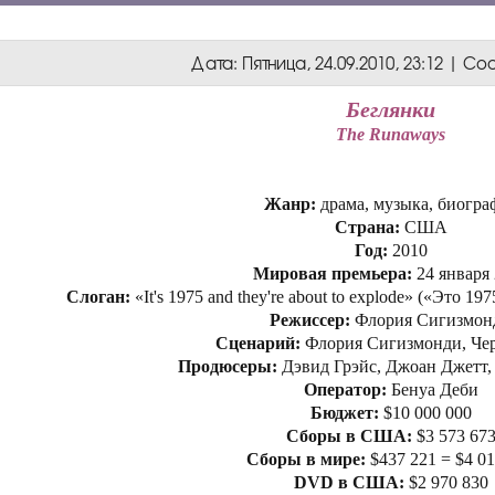
Дата: Пятница, 24.09.2010, 23:12 | 
Беглянки
The Runaways
Жанр:
драма, музыка, биогра
Страна:
США
Год:
2010
Мировая премьера:
24 января
Слоган:
«It's 1975 and they're about to explode» («Это 19
Режиссер:
Флория Сигизмон
Сценарий:
Флория Сигизмонди, Че
Продюсеры:
Дэвид Грэйс, Джоан Джетт,
Оператор:
Бенуа Деби
Бюджет:
$10 000 000
Сборы в США:
$3 573 67
Сборы в мире:
$437 221 = $4 01
DVD в США:
$2 970 830