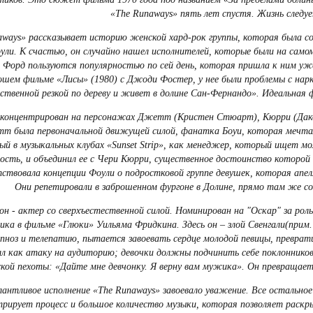
«The Runaways» пять лет спустя. Жизнь следуе
aways» рассказывает историю женской хард-рок группы, которая была со
ули. К счастью, он случайно нашел исполнителей, которые были на са
Форд пользуются популярностью по сей день, которая пришла к ним уже
ошем фильме «Лисы» (1980) с Джоди Фостер, у нее были проблемы с нар
ственной резкой по дереву и живет в долине Сан-Фернандо». Идеальная 
концентрирован на персонажах Джетт (Кристен Стюарт), Кюрри (Дако
т была первоначальной движущей силой, фанатка Боуи, которая мечтала
ый в музыкальных клубах «Sunset Strip», как менеджер, который ищет м
сть, и объединил ее с Чери Кюрри, существенное достоинство которой 
ствовала концепции Фоули о подростковой группе девушек, которая апе
Они репетировали в заброшенном фургоне в Долине, прямо там же со
н - актер со сверхъестественной силой. Номинирован на "Оскар" за роль 
ика в фильме «Глюки» Уильяма Фридкина. Здесь он – злой Свенгали(прим
ипноз и телепатию, пытается завоевать сердце молодой певицы, преврат
лл как атаку на аудиторию; девочки должны подчинить себе поклонников
кой пехоты: «Дайте мне девчонку. Я верну вам мужика». Он превращает
лантливое исполнение «The Runaways» завоевало уважение. Все остально
рирует процесс и большое количество музыки, которая позволяет раскр