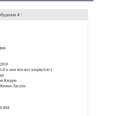
Сообщение #
1
фия
 2010
75-й и они вот-вот взорвутся»)
ди
ри Кюрри
 Кенни Лагуна
3
0 894