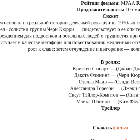
Рейтинг фильма:
MPAA
R
Продолжительность:
105 ми
Сюжет
м основан на реальной истории девчачьей рок-группы 1970-ых 
ел» солистки группы Чери Кюрри — свидетельствует о ее опыте в
реждением для подростков и остальных людей о трудностях при б
ступает в качестве метафоры для повествования: медленный от
рост к славе; затем отчуждение и выгорание — долг
В ролях:
Кристен Стюарт — (Джоан Дж
Дакота Фэннинг — (Чери Кюр
Стелла Маив — (Сэнди Вест
Алессандра Торесон — (Джэки 
Скаут Тэйлор-Комптон — (Лита
Майкл Шэннон — (Ким Фоул
Трейлер
Скачать
фильм