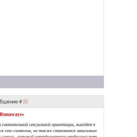
ообщение #
25
 Runaways»
 сомнительной сексуальной ориентации, выходят в
тся секс-символом, но также становится зависимым
 кукол», который непреднамеренно предсказал путь