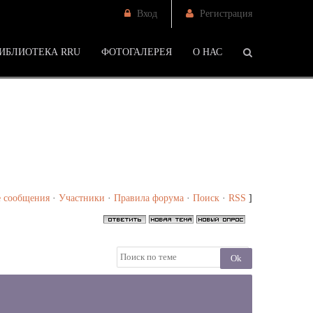
Вход
Регистрация
ИБЛИОТЕКА RRU
ФОТОГАЛЕРЕЯ
О НАС
/
"Беглянки" - Страница 2 - Форум
 сообщения
·
Участники
·
Правила форума
·
Поиск
·
RSS
]