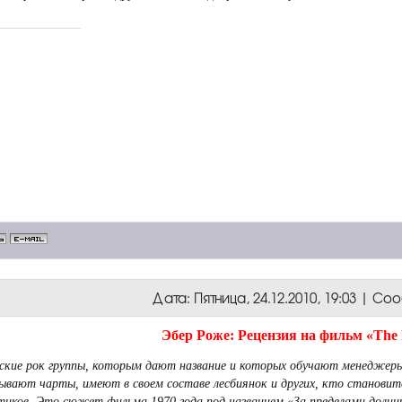
Дата: Пятница, 24.12.2010, 19:03 | С
Эбер Роже: Рецензия на фильм «The
ские рок группы, которым дают название и которых обучают менеджеры
рывают чарты, имеют в своем составе лесбиянок и других, кто станови
тиков. Это сюжет фильма 1970 года под названием «За пределами долины