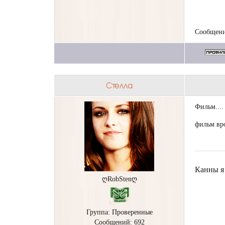
Сообщени
Стелла
Фильм....
фильм вро
Канны я 
ღRobStenღ
Группа: Проверенные
Сообщений:
692