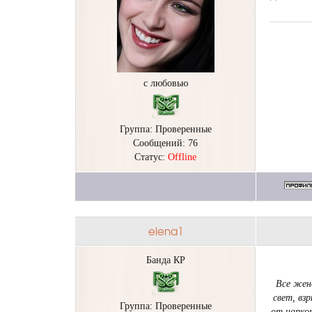
с любовью
Группа: Проверенные
Сообщений:
76
Статус:
Offline
elena1
Банда КР
Все жен
свет, вз
Группа: Проверенные
от нарко