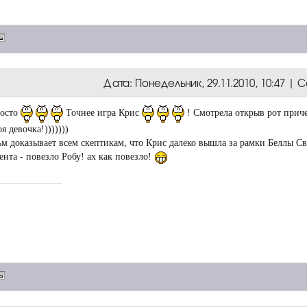
Дата: Понедельник, 29.11.2010, 10:47 |
осто
Точнее игра Крис
! Смотрела открыв рот причем
я девочка!)))))))
м доказывает всем скептикам, что Крис далеко вышла за рамки Беллы Св
нта - повезло Робу! ах как повезло!