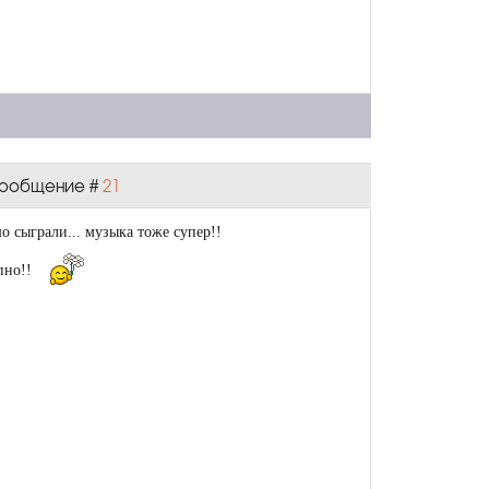
 Сообщение #
21
о сыграли... музыка тоже супер!!
епно!!