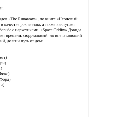
н.
годов «The Runaways», по книге «Неоновый
 качестве рок-звезды, а также выступает
орьбе с наркотиками. «Space Oddity» Дэвида
счет времени; сюрреальный, но впечатляющий
ий, долгий путь от дома.
етт)
ри)
)
Фокс)
 Форд)
и)