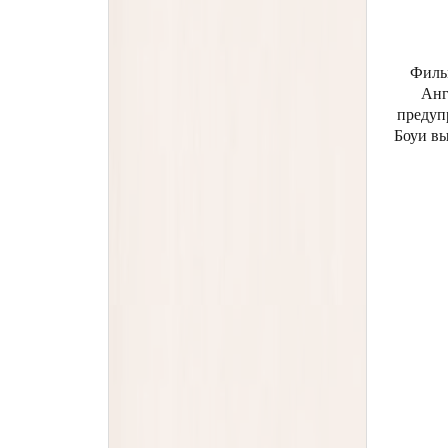
Филь
Анг
предуп
Боуи вы