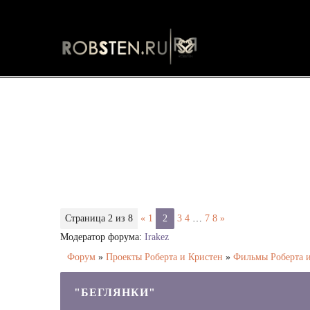
"Беглянки" - Страница 2 - Форум
Страница
2
из
8
«
1
2
3
4
…
7
8
»
Модератор форума:
Irakez
Форум
»
Проекты Роберта и Кристен
»
Фильмы Роберта 
"БЕГЛЯНКИ"