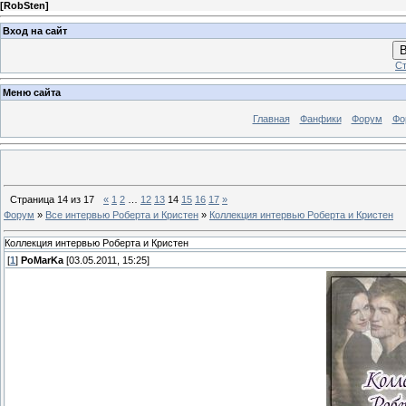
[
RobSten
]
Вход на сайт
В
Ст
Меню сайта
Главная
Фанфики
Форум
Фо
Страница
14
из
17
«
1
2
…
12
13
14
15
16
17
»
Форум
»
Все интервью Роберта и Кристен
»
Коллекция интервью Роберта и Кристен
Коллекция интервью Роберта и Кристен
[
1
]
PoMarKa
[03.05.2011, 15:25]