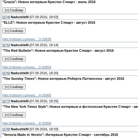
"Grazia": Новое интервью Кристен Стюарт - июль 2016
[
274
]
NadushkiN
[07.09.2016, 18:03]
"ELLE": Новое интервью Кристен Стюарт - август 2016
http://robsten.ru/news....3-20039
[
275
]
NadushkiN
[07.09.2016, 18:14]
"The Red Bulletin": Новое интервью Кристен Стюарт - август 2016
http://robsten.ru/news....0-20054
[
276
]
NadushkiN
[07.09.2016, 18:20]
"The Sunday Times": Новое интервью Роберта Паттинсона - август 2016
http://robsten.ru/news....4-20065
[
277
]
NadushkiN
[07.09.2016, 18:25]
"The New York Times Style": Новое интервью и фотосессия Кристен Стюарт - ав
http://robsten.ru/news....8-20068
[
278
]
NadushkiN
[07.09.2016, 18:33]
"Venezia Made in Veneto": Интервью Кристен Стюарт - сентябрь 2016