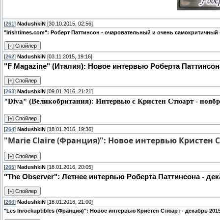
[
261
]
NadushkiN
[30.10.2015, 02:56]
"Irishtimes.com": Роберт Паттинсон - очаровательный и очень самокритичный 
[
262
]
NadushkiN
[03.11.2015, 19:16]
"F Magazine" (Италия): Новое интервью Роберта Паттинсона
[
263
]
NadushkiN
[09.01.2016, 21:21]
"Diva" (Великобритания): Интервью с Кристен Стюарт - ноябр
[
264
]
NadushkiN
[18.01.2016, 19:36]
"Marie Claire (Франция)": Новое интервью Кристен С
[
265
]
NadushkiN
[18.01.2016, 20:05]
"The Observer": Летнее интервью Роберта Паттинсона - дек
[
266
]
NadushkiN
[18.01.2016, 21:00]
"Les Inrockuptibles (Франция)": Новое интервью Кристен Стюарт - декабрь 201