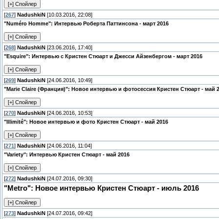
[
267
]
NadushkiN
[10.03.2016, 22:08]
"Numéro Homme": Интервью Роберта Паттинсона - март 2016
[
268
]
NadushkiN
[23.06.2016, 17:40]
"Esquire": Интервью с Кристен Стюарт и Джесси Айзенбергом - март 2016
[
269
]
NadushkiN
[24.06.2016, 10:49]
"Marie Claire (Франция)": Новое интервью и фотосессия Кристен Стюарт - май 
[
270
]
NadushkiN
[24.06.2016, 10:53]
"Illimité": Новое интервью и фото Кристен Стюарт - май 2016
[
271
]
NadushkiN
[24.06.2016, 11:04]
"Variety": Интервью Кристен Стюарт - май 2016
[
272
]
NadushkiN
[24.07.2016, 09:30]
"Metro": Новое интервью Кристен Стюарт - июль 2016
[
273
]
NadushkiN
[24.07.2016, 09:42]