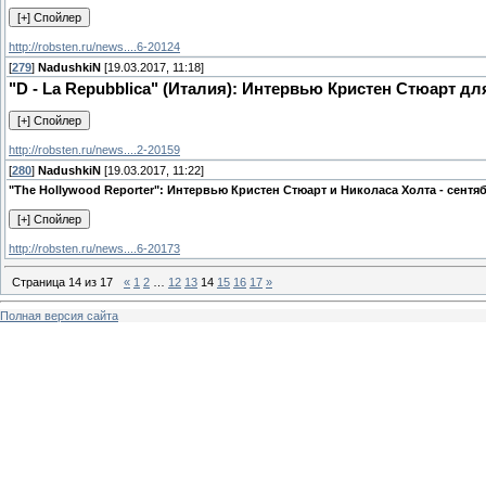
http://robsten.ru/news....6-20124
[
279
]
NadushkiN
[19.03.2017, 11:18]
"D - La Repubblica" (Италия): Интервью Кристен Стюарт дл
http://robsten.ru/news....2-20159
[
280
]
NadushkiN
[19.03.2017, 11:22]
"The Hollywood Reporter": Интервью Кристен Стюарт и Николаса Холта - сентя
http://robsten.ru/news....6-20173
Страница
14
из
17
«
1
2
…
12
13
14
15
16
17
»
Полная версия сайта