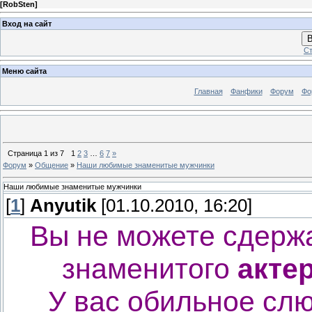
[
RobSten
]
Вход на сайт
В
Ст
Меню сайта
Главная
Фанфики
Форум
Фо
Страница
1
из
7
1
2
3
…
6
7
»
Форум
»
Общение
»
Наши любимые знаменитые мужчинки
Наши любимые знаменитые мужчинки
[
1
]
Anyutik
[01.10.2010, 16:20]
Вы не можете сдержа
знаменитого
акте
У вас обильное сл