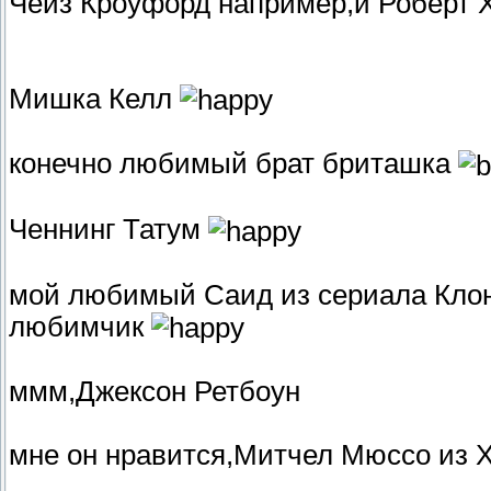
Чейз Кроуфорд например,и Роберт
Мишка Келл
конечно любимый брат бриташка
Ченнинг Татум
мой любимый Саид из сериала Клон 
любимчик
ммм,Джексон Ретбоун
мне он нравится,Митчел Мюссо из 