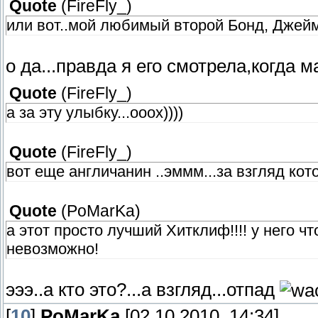
Quote
(
FireFly_
)
или вот..мой любимый второй Бонд, Джеймс
о да...правда я его смотрела,когда 
Quote
(
FireFly_
)
а за эту улыбку...ооох))))
Quote
(
FireFly_
)
вот еще англичанин ..эммм...за взгляд кот
Quote
(
PoMarKa
)
а этот просто лучший Хитклиф!!!! у него чт
невозможно!
эээ..а кто это?...а взгляд...отпад
[
10
]
PoMarKa
[02.10.2010, 14:34]