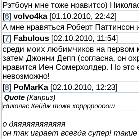
Рэтбоун мне тоже нравитсо) Никол
[
6
]
volvo4ka
[01.10.2010, 22:42]
А мне нравяться Роберт Паттинсон и
[
7
]
Fabulous
[02.10.2010, 11:54]
среди моих любимчиков на первом м
затем Джонни Депп (согласна, он ох
нравится Иен Сомерхолдер. Но это е
невозможно!
[
8
]
PoMarKa
[02.10.2010, 12:23]
Quote
(
Каприз
)
Николас Кейдж тоже хорррроооош
о дяяяяяяяяяяяя
он так играет всегда супер! такие г