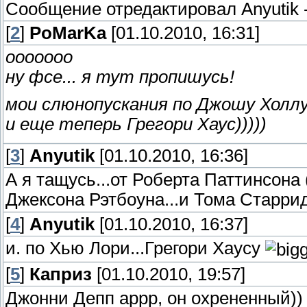
Сообщение отредактировал
Anyutik
[
2
]
PoMarKa
[01.10.2010, 16:31]
ооооооо
ну фсе... я тут пропишусь!
мои слюнопускания по Джошу Холл
и еще теперь Грегори Хаус)))))
[
3
]
Anyutik
[01.10.2010, 16:36]
А я тащусь...от Роберта Паттинсона 
Джексона Рэтбоуна...и Тома Старридж
[
4
]
Anyutik
[01.10.2010, 16:37]
и. по Хью Лори...Грегори Хаусу
[
5
]
Каприз
[01.10.2010, 19:57]
Джонни Депп аррр, он охрененный)) 