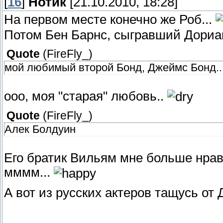
[
16
]
Нотик
[21.10.2010, 18:28]
На первом месте конечно же Роб...
Потом Бен Барнс, сыгравший Дориа
Quote
(
FireFly_
)
мой любимый второй Бонд, Джеймс Бонд...
ооо, моя "старая" любовь..
Quote
(
FireFly_
)
Алек Болдуин
Его братик Вильям мне больше нрави
мммм...
А вот из русских актеров тащусь от