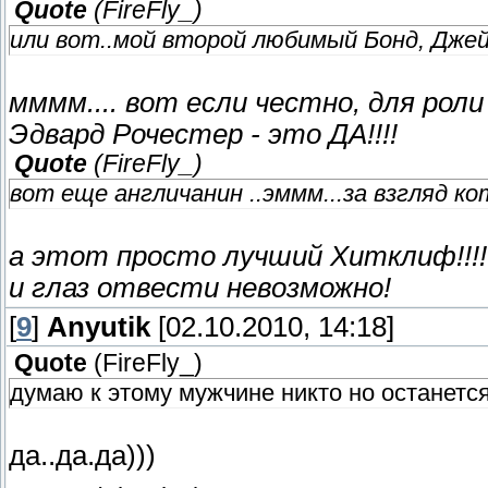
Quote
(
FireFly_
)
или вот..мой второй любимый Бонд, Джейм
мммм.... вот если честно, для рол
Эдвард Рочестер - это ДА!!!!
Quote
(
FireFly_
)
вот еще англичанин ..эммм...за взгляд к
а этот просто лучший Хитклиф!!!! 
и глаз отвести невозможно!
[
9
]
Anyutik
[02.10.2010, 14:18]
Quote
(
FireFly_
)
думаю к этому мужчине никто но останется
да..да.да)))