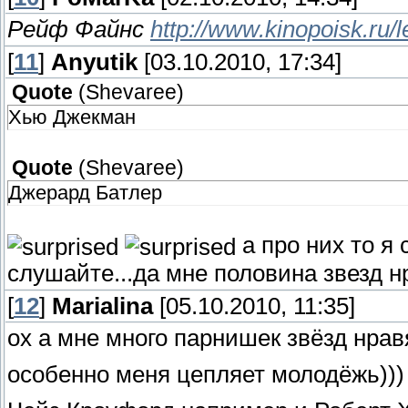
Рейф Файнс
http://www.kinopoisk.ru/
[
11
]
Anyutik
[03.10.2010, 17:34]
Quote
(
Shevaree
)
Хью Джекман
Quote
(
Shevaree
)
Джерард Батлер
а про них то я
слушайте...да мне половина звезд н
[
12
]
Marialina
[05.10.2010, 11:35]
ох а мне много парнишек звёзд нрав
особенно меня цепляет молодёжь)))