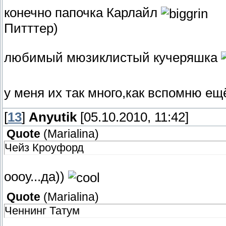
конечно папочка Карлайл
Питттер)
любимый мюзиклистый кучеряшка
у меня их так много,как вспомню е
[
13
]
Anyutik
[05.10.2010, 11:42]
Quote
(
Marialina
)
Чейз Кроуфорд
оооу...да))
Quote
(
Marialina
)
Ченнинг Татум