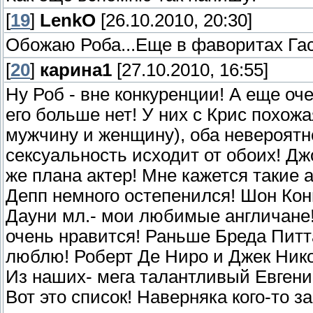
[
19
]
LenkO
[26.10.2010, 20:30]
Обожаю Роба...Еще в фаворитах Гасп
[
20
]
карина1
[27.10.2010, 16:55]
Ну Роб - вне конкуренции! А еще оч
его больше нет! У них с Крис похож
мужчину и женщину), оба невероятн
сексуальность исходит от обоих! Дж
же плана актер! Мне кажется такие 
Депп немного остепенился! Шон Кон
Дауни мл.- мои любимые англичане!
очень нравится! Раньше Бреда Питт
люблю! Роберт Де Ниро и Джек Нико
Из наших- мега талантливый Евгени
Вот это список! Наверняка кого-то 