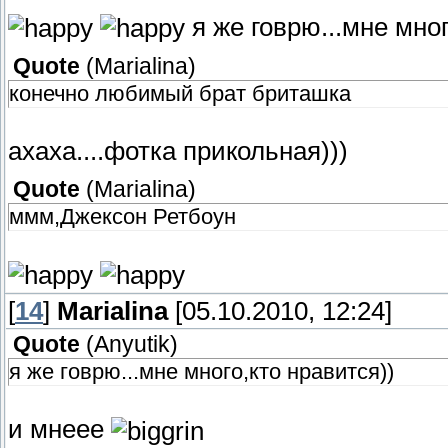
я же говрю...мне мног
Quote
(
Marialina
)
конечно любимый брат бриташка
ахаха....фотка прикольная)))
Quote
(
Marialina
)
ммм,Джексон Ретбоун
[
14
]
Marialina
[05.10.2010, 12:24]
Quote
(
Anyutik
)
я же говрю...мне много,кто нравится))
и мнеее