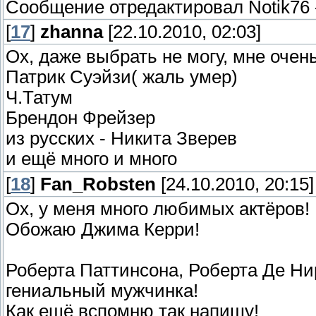
Сообщение отредактировал
Notik76
[
17
]
zhanna
[22.10.2010, 02:03]
Ох, даже выбрать не могу, мне очен
Патрик Суэйзи( жаль умер)
Ч.Татум
Брендон Фрейзер
из русских - Никита Зверев
и ещё много и много
[
18
]
Fan_Robsten
[24.10.2010, 20:15]
Ох, у меня много любимых актёров!
Обожаю Джима Керри!
Роберта Паттинсона, Роберта Де Нир
гениальный мужчинка!
Как ещё вспомню так напишу!