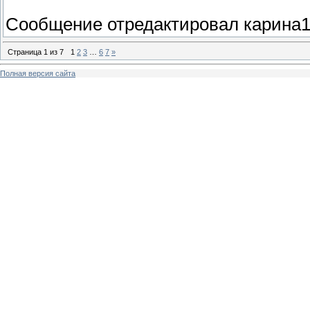
Сообщение отредактировал
карина
Страница
1
из
7
1
2
3
…
6
7
»
Полная версия сайта