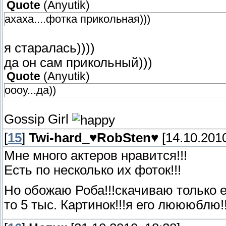
Quote
(
Anyutik
)
ахаха....фотка прикольная)))
я старалась))))
да он сам прикольный)))
Quote
(
Anyutik
)
оооу...да))
Gossip Girl
[
15
]
Twi-hard_♥RobSten♥
[14.10.2010
Мне много актеров нравится!!!
Есть по несколько их фоток!!!
Но обожаю Роба!!!скачиваю только ег
то 5 тыс. Картинок!!!я его люююблю!!