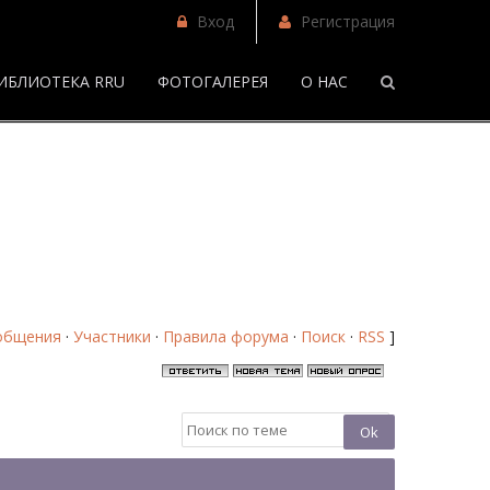
Вход
Регистрация
ИБЛИОТЕКА RRU
ФОТОГАЛЕРЕЯ
О НАС
 63 - Форум
 коллажики на тему РобСтен - Страница 63 - Форум
общения
·
Участники
·
Правила форума
·
Поиск
·
RSS
]