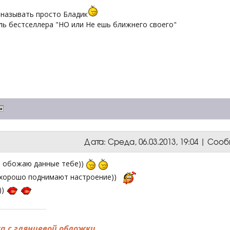
называть просто Бладик
ль бестселлера "НО или Не ешь ближнего своего"
Дата: Среда, 06.03.2013, 19:04 | Со
о обожаю данные тебе))
 хорошо поднимают настроение))
))
а с глянцевой обложки