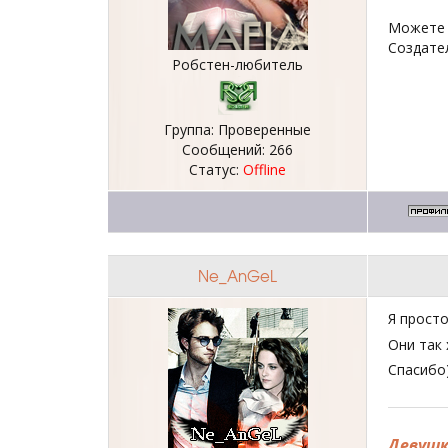
Можете 
Создате
Робстен-любитель
Группа: Проверенные
Сообщений:
266
Статус:
Offline
Ne_AnGeL
Я прост
Они так
Спасибо
Девушк