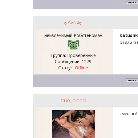
ღАлаяღ
неизлечимый Робстеноман
katushk
отдай я 
Группа: Проверенные
Сообщений:
1279
Статус:
Offline
true_blоod
смешно!