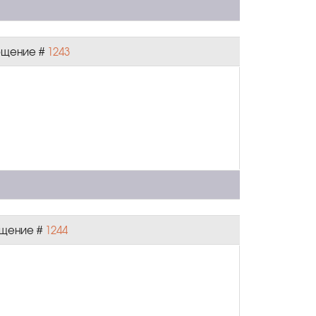
общение #
1243
общение #
1244