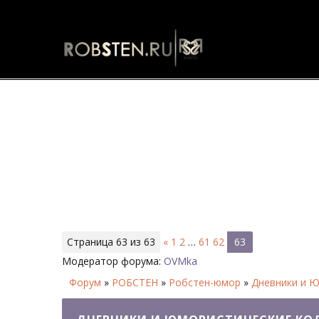
Дневники и Юмористические ко
Страница
63
из
63
«
1
2
…
61
62
63
Модератор форума:
OVMka
Форум
»
РОБСТЕН
»
Робстен-юмор
»
Дневники и Ю