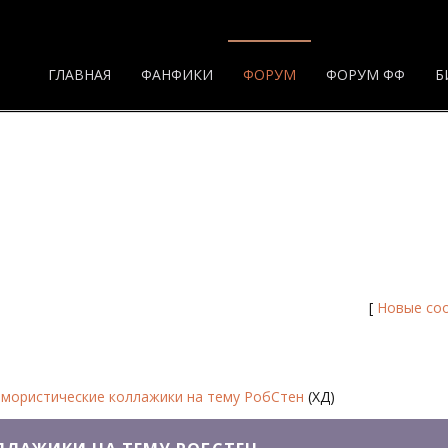
ГЛАВНАЯ
ФАНФИКИ
ФОРУМ
ФОРУМ ФФ
Б
ллажики на тему РобСтен - Страница
/
Дневники и Юмористические
[
Новые со
мористические коллажики на тему РобСтен
(ХД)