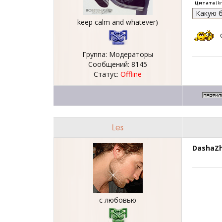
Цитата
(
kr
Какую б
keep calm and whatever)
Группа: Модераторы
Сообщений:
8145
Статус:
Offline
Les
DashaZ
с любовью