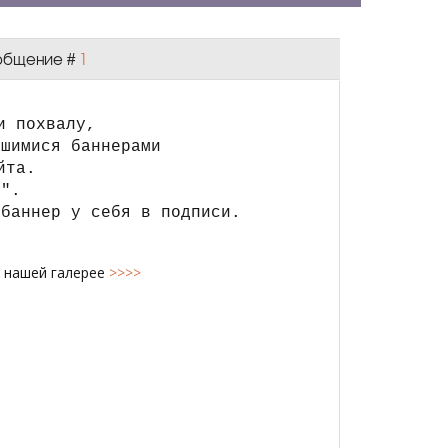
Сообщение #
1
и похвалу,
вшимися баннерами
йта.
з".
 баннер у себя в подписи.
в нашей галерее
>>>>