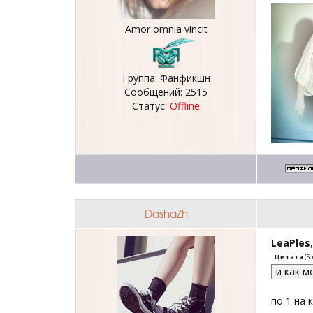
Amor omnia vincit
Группа: Фанфикшн
Сообщений:
2515
Статус:
Offline
DashaZh
LeaPles
Цитата
(
So
и как м
по 1 на