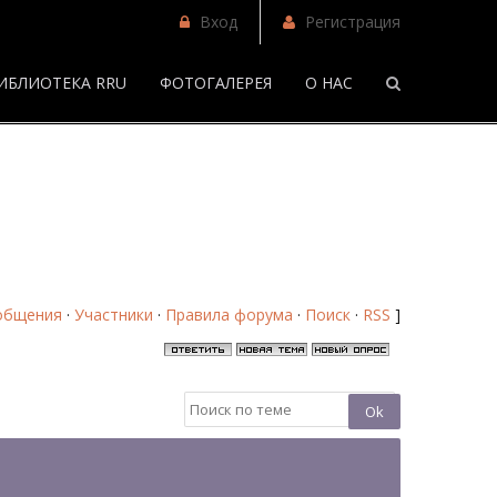
Вход
Регистрация
ИБЛИОТЕКА RRU
ФОТОГАЛЕРЕЯ
О НАС
/
Слайдер сайта - Форум
общения
·
Участники
·
Правила форума
·
Поиск
·
RSS
]