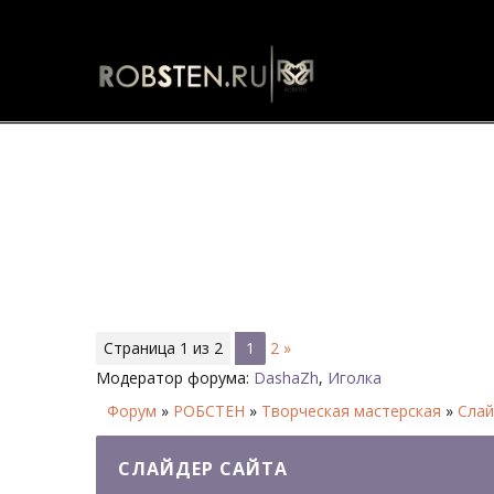
Слайдер сайта - Форум
Страница
1
из
2
1
2
»
Модератор форума:
DashaZh
,
Иголка
Форум
»
РОБСТЕН
»
Творческая мастерская
»
Слай
СЛАЙДЕР САЙТА