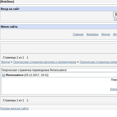
[
RobSten
]
Вход на сайт
В
Ст
Меню сайта
Главная
Фанфики
Форум
Фо
Страница
1
из
1
1
Форум
»
Творческие странички авторов и переводчиков
»
Творческая страничка пере
Творческая страничка переводчика Renessaince
[
1
]
Renessaince
[29.12.2017, 19:11]
Пер
Edwar
Страница
1
из
1
1
Полная версия сайта