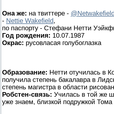
Она же:
на твиттере -
@Netwakefiel
-
Nettie Wakefield
,
по паспорту - Стефани Нетти Уэйкф
Год рождения:
10.07.1987
Окрас:
русовласая голубоглазка
Образование:
Нетти отучилась в К
получила степень бакалавра в Лидс
степень магистра в области рисова
Робстен-связь:
Училась в той же шк
уже знаем, близкой подружкой Тома