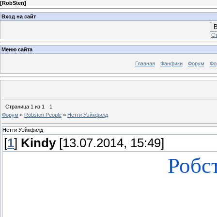
[
RobSten
]
Вход на сайт
В
Ст
Меню сайта
Главная
Фанфики
Форум
Фо
Страница
1
из
1
1
Форум
»
Robsten People
»
Нетти Уэйкфилд
Нетти Уэйкфилд
[
1
]
Kindy
[13.07.2014, 15:49]
Робс