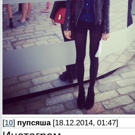
[
10
]
пупсяша
[18.12.2014, 01:47]