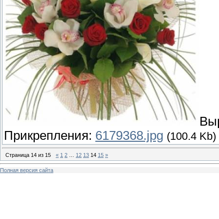
Выр
Прикрепления:
6179368.jpg
(100.4 Kb)
Страница
14
из
15
«
1
2
…
12
13
14
15
»
Полная версия сайта