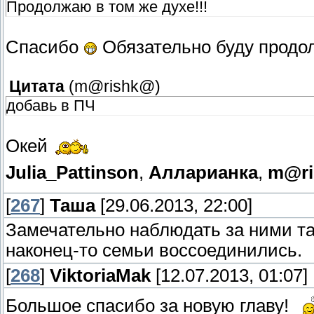
Продолжаю в том же духе!!!
Спасибо
Обязательно буду продо
Цитата
(
m@rishk@
)
добавь в ПЧ
Окей
Julia_Pattinson
,
Алларианка
,
m@r
[
267
]
Таша
[29.06.2013, 22:00]
Замечательно наблюдать за ними та
наконец-то семьи воссоединились.
[
268
]
ViktoriaMak
[12.07.2013, 01:07]
Большое спасибо за новую главу!