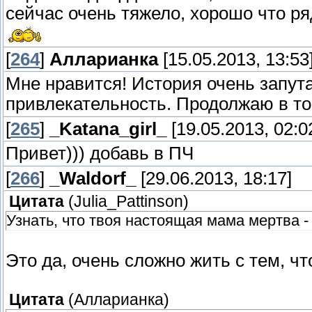
сейчас очень тяжело, хорошо что р
[
264
]
Алларианка
[15.05.2013, 13:53
Мне нравится! История очень запут
привлекательность. Продолжаю в то
[
265
]
_Katana_girl_
[19.05.2013, 02:0
Привет))) добавь в ПЧ
[
266
]
_Waldorf_
[29.06.2013, 18:17]
Цитата
(
Julia_Pattinson
)
Узнать, что твоя настоящая мама мертва -
Это да, очень сложно жить с тем, ч
Цитата
(
Алларианка
)