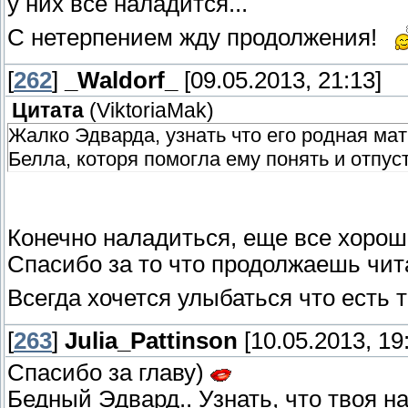
у них все наладится...
С нетерпением жду продолжения!
[
262
]
_Waldorf_
[09.05.2013, 21:13]
Цитата
(
ViktoriaMak
)
Жалко Эдварда, узнать что его родная мать
Белла, которя помогла ему понять и отпусть
Конечно наладиться, еще все хороше
Спасибо за то что продолжаешь чит
Всегда хочется улыбаться что есть 
[
263
]
Julia_Pattinson
[10.05.2013, 19
Спасибо за главу)
Бедный Эдвард.. Узнать, что твоя н