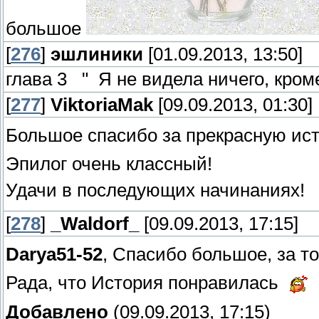
большое
[
276
]
эшлиники
[01.09.2013, 13:50]
глава 3 " Я не видела ничего, кроме
[
277
]
ViktoriaMak
[09.09.2013, 01:30]
Большое спасибо за прекрасную ис
Эпилог очень классный!
Удачи в последующих начинаниях!
[
278
]
_Waldorf_
[09.09.2013, 17:15]
Darya51-52
, Спасибо большое, за т
Рада, что История понравилась
Добавлено
(09.09.2013, 17:15)