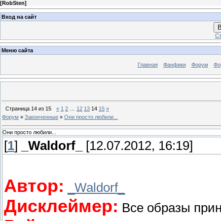
[
RobSten
]
Вход на сайт
В
Ст
Меню сайта
Главная
Фанфики
Форум
Фо
Страница
14
из
15
«
1
2
…
12
13
14
15
»
Форум
»
Законченные
»
Они просто любили...
Они просто любили...
[
1
]
_Waldorf_
[12.07.2012, 16:19]
Автор:
_Waldorf_
Дисклеймер:
Все образы при