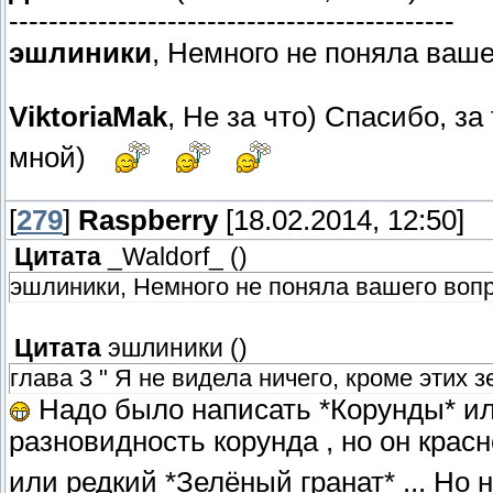
---------------------------------------------
эшлиники
, Немного не поняла ваш
ViktoriaMak
, Не за что) Спасибо, з
мной)
[
279
]
Raspberry
[18.02.2014, 12:50]
Цитата
_Waldorf_
(
)
эшлиники, Немного не поняла вашего воп
Цитата
эшлиники
(
)
глава 3 " Я не видела ничего, кроме этих з
Надо было написать *Корунды* или
разновидность корунда , но он красн
или редкий *Зелёный гранат* ... Но н