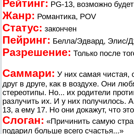
Рейтинг:
РG-13, возможно будет
Жанр:
Романтика, POV
Статус:
закончен
Пейринг:
Белла/Эдвард, Элис/Д
Разрешение:
Только после того
Саммари:
У них самая чистая,
друг в друге, как в воздухе. Они лю
стереотипы. Но... их родители прот
разлучить их. И у них получилось. А
13, а ему 17. Но они докажут, что эт
Слоган:
«Причинить самую страш
подарил больше всего счастья...»