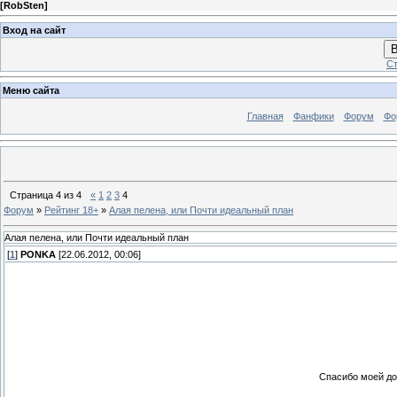
[
RobSten
]
Вход на сайт
В
Ст
Меню сайта
Главная
Фанфики
Форум
Фо
Страница
4
из
4
«
1
2
3
4
Форум
»
Рейтинг 18+
»
Алая пелена, или Почти идеальный план
Алая пелена, или Почти идеальный план
[
1
]
PONKA
[22.06.2012, 00:06]
Спасибо моей до