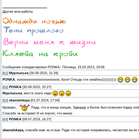
========================
Другие мои работы
Сообщение отредактировал
PONKA
-
Пятница, 15.03.2013, 18:06
[
61
]
Мурлыська
[30.09.2015, 11:34]
PONKA
, ооооооооооооооооооооооо, Боги! Откуда эти смайлы))))))))))))
[
62
]
PONKA
[30.09.2015, 15:27]
Мурлыська
, места знать надо
[
63
]
vkastalskaya
[01.07.2019, 17:04]
Кроваво...
Рада, что в конце концов, Эдварду и Белле был позволен happy end
Спасибо за историю! И не портит, что мини)
[
64
]
PONKA
[09.07.2019, 16:27]
vkastalskaya,
спасибо вам за отзыв. Рада что история понравилась, несмотря на ее