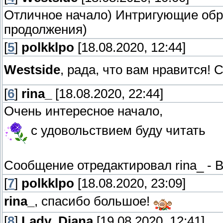
Отличное начало) Интригующие обра
продолжения)
[
5
]
polkklpo
[18.08.2020, 12:44]
Westside
, рада, что вам нравится! 
[
6
]
rina_
[18.08.2020, 22:44]
Очень интересное начало,
с удовольствием буду читать
Сообщение отредактировал
rina_
-
В
[
7
]
polkklpo
[18.08.2020, 23:09]
rina_
, спасибо большое!
[
8
]
Lady_Diana
[19.08.2020, 12:41]