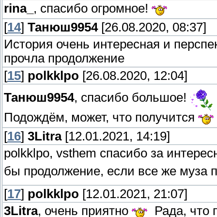
rina_
, спасибо огромное!
[
14
]
Танюш9954
[26.08.2020, 08:37]
История очень интересная и перспе
прочла продолжение
[
15
]
polkklpo
[26.08.2020, 12:04]
Танюш9954
, спасибо большое!
Подождём, может, что получится
[
16
]
3Litra
[12.01.2021, 14:19]
polkklpo, vsthem спасибо за интере
бы продолжение, если все же муза 
[
17
]
polkklpo
[12.01.2021, 21:07]
3Litra
, очень приятно
Рада, что 