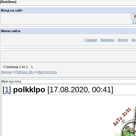
[
RobSten
]
Вход на сайт
В
Ст
Меню сайта
Главная
Фанфики
Форум
Фо
Страница
1
из
1
1
Форум
»
Рейтинг 18+
»
Моя пустота
Моя пустота
[
1
]
polkklpo
[17.08.2020, 00:41]