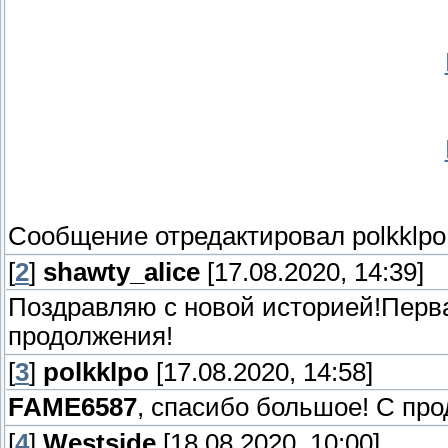
Сообщение отредактировал
polkklpo
[
2
]
shawty_alice
[17.08.2020, 14:39]
Поздравляю с новой историей!Перва
продолжения!
[
3
]
polkklpo
[17.08.2020, 14:58]
FAME6587
, спасибо большое! С пр
[
4
]
Westside
[18.08.2020, 10:00]