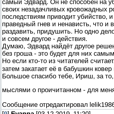
самый Эдвард. Он не способен на уб
своих незадачливых кровожадных ро
последствиям приводит убийство, и 
праведный гнев и ненависть, что и в
раздавить, придушить. Но одно дел
и совсем другое - действия.
Думаю, Эдвард найдёт другое решен
без гроша - это будет для них сам
Но если кто-то из читателей считае
затем закатает её в бабушкин ковер 
Большое спасибо тебе, Ириш, за то
мыслями о проичитанном - для меня
Сообщение отредактировал
lelik198
[
9
]
Evanna
[03.12.2019, 11:20]