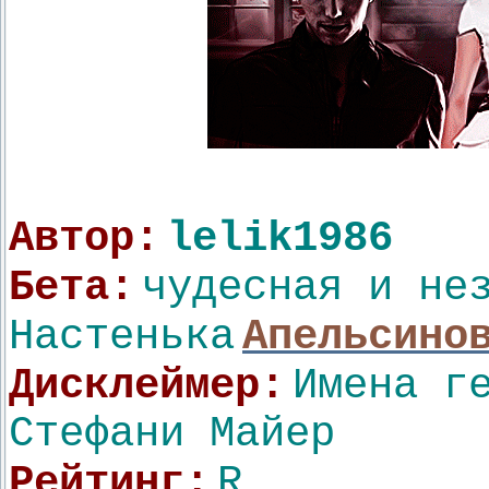
Автор:
lelik1986
Бета:
чудесная и не
Настенька
Апельсино
Дисклеймер:
Имена г
Стефани Майер
Рейтинг:
R