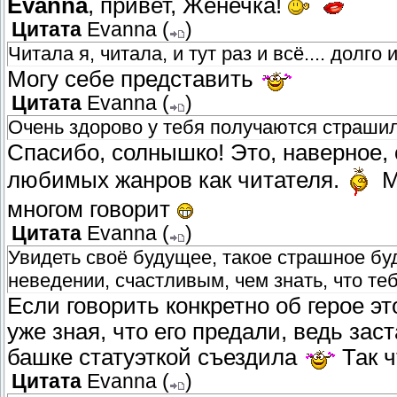
Evanna
, привет, Женечка!
Цитата
Evanna
(
)
Читала я, читала, и тут раз и всё.... долг
Могу себе представить
Цитата
Evanna
(
)
Очень здорово у тебя получаются страшил
Спасибо, солнышко! Это, наверное, о
любимых жанров как читателя.
Мо
многом говорит
Цитата
Evanna
(
)
Увидеть своё будущее, такое страшное буд
неведении, счастливым, чем знать, что т
Если говорить конкретно об герое э
уже зная, что его предали, ведь заст
башке статуэткой съездила
Так ч
Цитата
Evanna
(
)