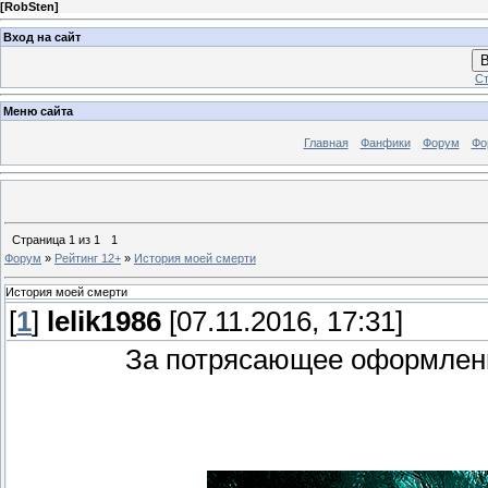
[
RobSten
]
Вход на сайт
В
Ст
Меню сайта
Главная
Фанфики
Форум
Фо
Страница
1
из
1
1
Форум
»
Рейтинг 12+
»
История моей смерти
История моей смерти
[
1
]
lelik1986
[07.11.2016, 17:31]
За потрясающее оформлени