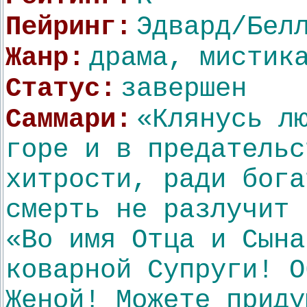
Пейринг:
Эдвард/Бел
Жанр:
драма, мистик
Статус:
завершен
Саммари:
«Клянусь л
горе и в предательс
хитрости, ради бога
смерть не разлучит 
«Во имя Отца и Сына
коварной Супруги! О
Женой! Можете приду