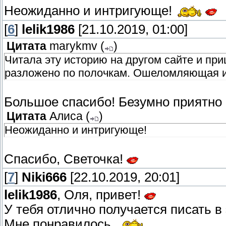
Неожиданно и интригующе!
[
6
]
lelik1986
[21.10.2019, 01:00]
Цитата
marykmv
(
)
Читала эту историю на другом сайте и при
разложено по полочкам. Ошеломляющая и 
Большое спасибо! Безумно приятно
Цитата
Алиса
(
)
Неожиданно и интригующе!
Спасибо, Светочка!
[
7
]
Niki666
[22.10.2019, 20:01]
lelik1986
, Оля, привет!
У тебя отлично получается писать в
Мне понравилось.