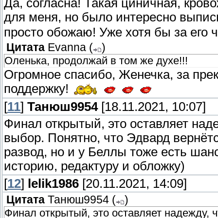
Да, согласна! Такая циничная, кро
для меня, но было интересно выписы
просто обожаю! Уже хотя бы за его 
Цитата
Evanna
(
)
Оленька, продолжай в том же духе!!!
Огромное спасибо, Женечка, за прек
поддержку!
[
11
]
Танюш9954
[18.11.2021, 10:07]
Финал открытый, это оставляет наде
выбор. Понятно, что Эдвард вернётс
развод, но и у Беллы тоже есть шан
историю, редактуру и обложку)
[
12
]
lelik1986
[20.11.2021, 14:09]
Цитата
Танюш9954
(
)
Финал открытый, это оставляет надежду, 