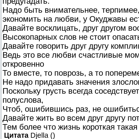
предугадать.
Надо быть внимательнее, терпимее, 
экономить на любви, у Окуджавы ес
Давайте восклицать, друг другом в
Высокопарных слов не стоит опасат
Давайте говорить друг другу компл
Ведь это все любви счастливые мом
откровенно
То вместе, то поврозь, а то попере
Не надо придавать значения злосл
Поскольку грусть всегда соседствуе
полуслова,
Чтоб, ошибившись раз, не ошибить
Давайте жить во всем друг другу по
Тем более что жизнь короткая такая
Цитата
Djella
(
)