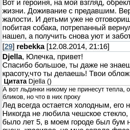
Вот и героиня, на мой взгляд, обре
жизни. Доживание с предавшим. Вери
жалости. И детьми уже не отговориш
побитая собака, потрепанный вернул
нашел, а получить снова уют и забот
[
29
]
rebekka
[12.08.2014, 21:16]
Djella
, Юлечка, привет!
Спасибо большое, ты даже не знаешь
красоту,что ты делаешь! Твои облож
Цитата
Djella
(
)
А вот льдинки никому не принесут тепла, 
бликов, но что в них проку
Лед всегда остается холодным, его 
Никогда не любила чешское стекло, 
было лет 5, в моем городе был бум 