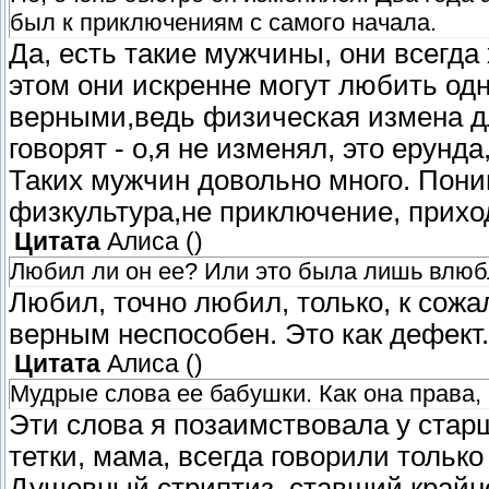
был к приключениям с самого начала.
Да, есть такие мужчины, они всегда
этом они искренне могут любить од
верными,ведь физическая измена дл
говорят - о,я не изменял, это ерунда
Таких мужчин довольно много. Пони
физкультура,не приключение, прихо
Цитата
Алиса
(
)
Любил ли он ее? Или это была лишь влюб
Любил, точно любил, только, к сожал
верным неспособен. Это как дефект.
Цитата
Алиса
(
)
Мудрые слова ее бабушки. Как она права, 
Эти слова я позаимствовала у стар
тетки, мама, всегда говорили только
Душевный стриптиз, ставший крайн