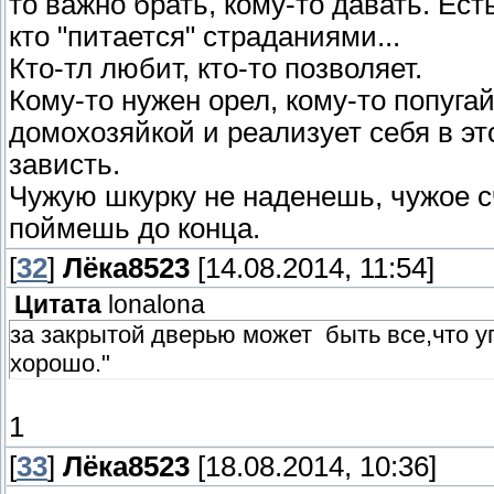
то важно брать, кому-то давать. Есть
кто "питается" страданиями...
Кто-тл любит, кто-то позволяет.
Кому-то нужен орел, кому-то попугай
домохозяйкой и реализует себя в эт
зависть.
Чужую шкурку не наденешь, чужое сч
поймешь до конца.
[
32
]
Лёка8523
[14.08.2014, 11:54]
Цитата
lonalona
за закрытой дверью может быть все,что у
хорошо."
1
[
33
]
Лёка8523
[18.08.2014, 10:36]