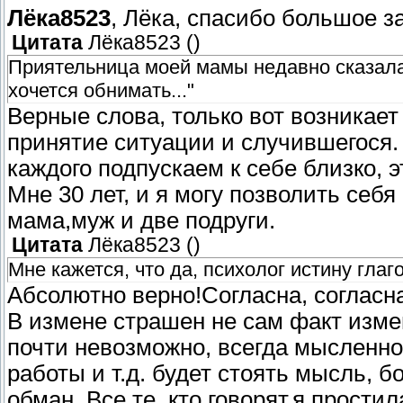
Лёка8523
, Лёка, спасибо большое з
Цитата
Лёка8523
(
)
Приятельница моей мамы недавно сказала: 
хочется обнимать..."
Верные слова, только вот возникает
принятие ситуации и случившегося.
каждого подпускаем к себе близко, 
Мне 30 лет, и я могу позволить себ
мама,муж и две подруги.
Цитата
Лёка8523
(
)
Мне кажется, что да, психолог истину глаго
Абсолютно верно!Согласна, согласна
В измене страшен не сам факт изме
почти невозможно, всегда мысленно 
работы и т.д. будет стоять мысль, б
обман. Все те, кто говорят,я прости