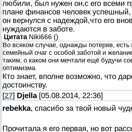
любили, был нужен он,с его всеми 
плане финансов человек успешный, 
он вернулся с надеждой,что его вн
нуждаются в заботе.
Цитата
Niki666
(
)
Во всяком случае, однажды потеряв, есть 
семейный очаг с особой заботой и желан
таким, о каком они мечтали ещё будучи с
оптимизма.
Кто знает, вполне возможно, что да
достоинству.
[
27
]
Djella
[05.08.2014, 22:36]
rebekka
, спасибо за твой новый чу
Прочитала я его первая, но вот расс