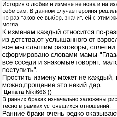
История о любви и измене не нова и на и
себе сам. В данном случае героиня решил
но раз таков её выбор, значит, ей с этим 
могла.
К изменам каждый относится по-ра
из детства,от услышанного от взрос
все мы слышим разговоры, сплетни 
сформировано словами мамы-"Глаза 
все соседи и знакомые говорят, мало
поступить".
Простить измену может не каждый, 
можно,прощение это некий дар.
Цитата
Niki666
(
)
В ранних браках изначально заложены риск
тесно в рамках устоявшихся отношений.
Ранние браки очень редко оказыва