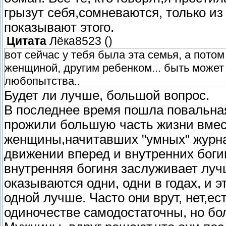
грызут себя,сомневаются, только из
показывают этого.
Цитата
Лёка8523
(
)
вот сейчас у тебя была эта семья, а потом 
женщиной, другим ребенком... быть может 
любопытства..
Будет ли лучше, большой вопрос.
В последнее время пошла повальная
прожили большую часть жизни вмест
женщины,начитавших "умных" журнал
движении вперед и внутренних богин
внутренняя богиня заслуживает луч
оказываются одни, одни в годах, и эт
одной лучше. Часто они врут, нет,е
одиночестве самодостаточны, но бо