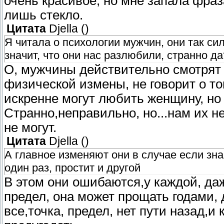
очень красивое, но мне запала фраза
лишь стекло.
Цитата
Djella
(
)
Я читала о психологии мужчин, они так си
значит, что они нас разлюбили, странно да
О, мужчины действительно смотрят 
физической измены, не говорит о т
искренне могут любить женщину, но 
Странно,неправильно, но...нам их не
не могут.
Цитата
Djella
(
)
А главное изменяют они в случае если знаю
один раз, простит и другой
В этом они ошибаются,у каждой, д
предел, она может прощать годами, 
все,точка, предел, нет пути назад,и