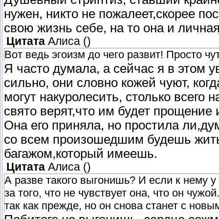
нужен, никто не пожалеет,скорее п
свою жизнь себе, на то она и лична
Цитата
Алиса
(
)
Вот ведь эгоизм до чего развит! Просто чу
Я часто думала, а сейчас я в этом 
сильно, они словно кожей чуют, когд
могут накуролесить, столько всего н
свято верят,что им будет прощение 
Она его приняла, но простила ли,ду
со всем произошедшим будешь жить 
багажом,который имеешь.
Цитата
Алиса
(
)
А разве такого выгонишь? И если к нему у 
за того, что не чувствует она, что он чужо
так как прежде, но он снова станет с новы