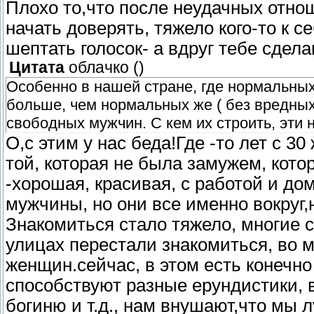
Плохо то,что после неудачных отно
начать доверять, тяжело кого-то к с
шептать голосок- а вдруг тебе сдел
Цитата
облачко
(
)
Особенно в нашей стране, где нормальных 
больше, чем нормальных же ( без вредных
свободных мужчин. С кем их строить, эти
О,с этим у нас беда!Где -то лет с 
той, которая не была замужем, кото
-хорошая, красивая, с работой и дом
мужчины, но они все именно вокруг,
Знакомиться стало тяжело, многие с
улицах перестали знакомиться, во 
женщин.сейчас, в этом есть конечн
способствуют разные ерундистики, 
богиню и т.д., нам внушают,что мы 