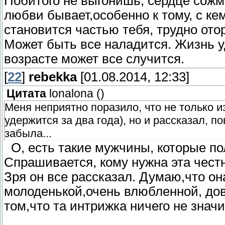
Побитого не выгонишь, сердце сожм
любви бывает,особенно к тому, с к
становится частью тебя, трудно отор
Может быть все наладится. Жизнь у
возрасте может все случится.
[
22
]
rebekka
[01.08.2014, 12:33]
Цитата
lonalona
(
)
Меня неприятно поразило, что не только и
удержится за два года), но и рассказал, п
забыла...
О, есть такие мужчины, которые по
Спрашивается, кому нужна эта честн
Зря он все рассказал. Думаю,что он
молоденькой,очень влюбленной, дов
том,что та интрижка ничего не значи