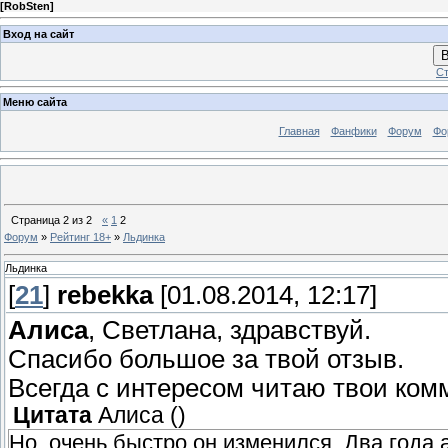
[
RobSten
]
Вход на сайт
В
Ст
Меню сайта
Главная
Фанфики
Форум
Фо
Страница
2
из
2
«
1
2
Форум
»
Рейтинг 18+
»
Льдинка
Льдинка
[
21
]
rebekka
[01.08.2014, 12:17]
Алиса
, Светлана, здравствуй.
Спасибо большое за твой отзыв.
Всегда с интересом читаю твои ком
Цитата
Алиса
(
)
Но, очень быстро он изменился. Два года 