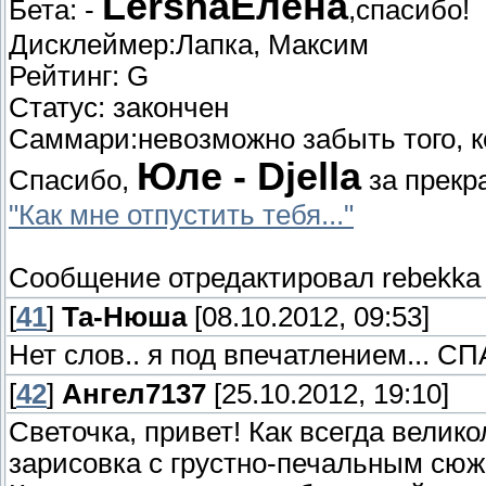
Lersha
Елена
Бета: -
,спасибо!
Дисклеймер:Лапка, Максим
Рейтинг: G
Статус: закончен
Саммари:невозможно забыть того, к
Юле - Djella
Спасибо,
за прекр
"Как мне отпустить тебя..."
Сообщение отредактировал
rebekka
[
41
]
Та-Нюша
[08.10.2012, 09:53]
Нет слов.. я под впечатлением... СП
[
42
]
Ангел7137
[25.10.2012, 19:10]
Светочка, привет! Как всегда велик
зарисовка с грустно-печальным сю