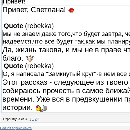
Привет!
Привет, Светлана!
Quote
(
rebekka
)
мы не знаем даже того,что будет завтра, 
надеемся,что все будет так,как мы плани
Да, жизнь такова, и мы не в праве ч
благо.
Quote
(
rebekka
)
О, я написала "Замкнутый круг"-в нем все
Этот рассказ - следующее из твоего
собираюсь прочесть в самое ближа
времени. Уже вся в предвкушении п
истории.
Страница
3
из
3
«
1
2
3
Полная версия сайта