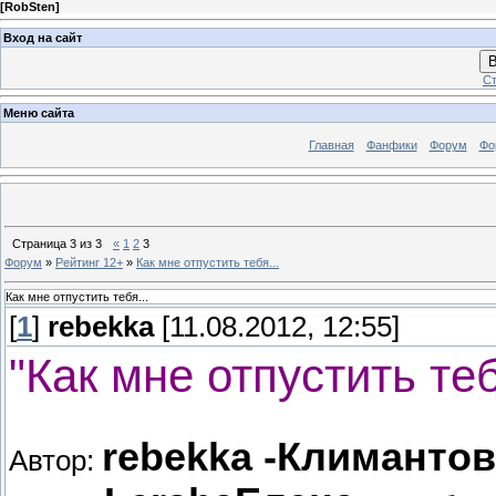
[
RobSten
]
Вход на сайт
В
Ст
Меню сайта
Главная
Фанфики
Форум
Фо
Страница
3
из
3
«
1
2
3
Форум
»
Рейтинг 12+
»
Как мне отпустить тебя...
Как мне отпустить тебя...
[
1
]
rebekka
[11.08.2012, 12:55]
"Как мне отпустить теб
rebekka -Климанто
Автор: