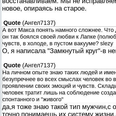
восстанавливаем. Мы не исправляем
новое, опираясь на старое.
Quote
(
Ангел7137
)
А вот Макса понять намного сложнее. Что
он так боялся своей любви к Лапке (полюб
чувств, в холоде, в пустом вакууме? slezy
О, я написала "Замкнутый круг"-в н
Quote
(
Ангел7137
)
На личном опыте знаю таких людей и имен
безупречнее во всех смыслах человек во 
проявлении своих эмоций и чувств. Склад
человек тратит лишь на соблюдение созда
спонтанного и "живого"
да,я тоже знаю такой тип мужчин,с 
точно понимаешь их систему жизни