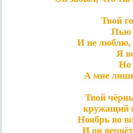
Твой го
Пью 
И не люблю, 
Я вс
Но
А мне лишь
Твой чёрны
кружащий г
Ноябрь во вс
И он вернёт 