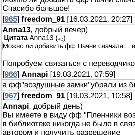
Спасибо большое!
[
965
]
freedom_91
[16.03.2021, 20:27]
Anna13
, добрый вечер)
Цитата
Anna13
(
)
Можно ли добавить фф Начни сначала… в
Попробуем связаться с переводчик
[
966
]
Annapi
[19.03.2021, 07:59]
а фф"воздушные замки"убрали из б
[
967
]
freedom_91
[19.03.2021, 10:58]
Annapi
, добрый день)
Вы имеете в виду фф "Пленники воз
в библиотеке никогда не было в связ
автором и получить разрешение