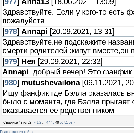
[
977
]
Anna13
[18.06.2021, 13:09]
Здравствуйте. Если у кого-то есть ф
пожалуйста
[
978
]
Annapi
[20.09.2021, 13:31]
Здравствуйте,не подскажите назван
смерти родителей живут вместе,он в
[
979
]
Нея
[29.09.2021, 22:32]
Annapi
, добрый вечер! Это фанфик
[
980
]
mutushevailona
[06.11.2021, 20
Ищу фанфик где Бэлла оказалась вн
было с момента, где Бэлла прыгает 
оказывается ее родственником
Страница
49
из
52
«
1
2
…
47
48
49
50
51
52
»
Полная версия сайта