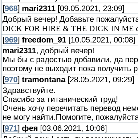
[
968
]
mari2311
[09.05.2021, 23:09]
Добрый вечер! Добавьте пожалуйс
DICK FOR HIRE & THE DICK IN ME с
[
969
]
freedom_91
[10.05.2021, 00:08]
mari2311
, добрый вечер!
Мы бы с радостью добавили, да пере
поэтому не выходит пока получить 
[
970
]
tramontana
[28.05.2021, 09:29]
Здравствуйте.
Спасибо за титанический труд!
Очень хочу перечитать перевод неме
не могу найти.Помогите, пожалуйста
[
971
]
фея
[03.06.2021, 10:06]