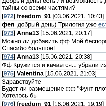
Добрый день! есть ли возможность
тайны со всеми частями?
[
972
]
freedom_91
[03.06.2021, 10:43]
фея
, добрый день) Трилогия уже
ес
[
973
]
Anna13
[15.06.2021, 20:17]
Можно ли добавить фф Мой беспоря
Спасибо большое!
[
974
]
Anna13
[15.06.2021, 20:38]
Фф Кружится и качается... убрали и
[
975
]
Valentina
[15.06.2021, 21:03]
Здравствуйте
Будет ли размещение фф "Фунт плот
Хотелось бы
[
976
]
freedom_91
[16.06.2021, 19:19]