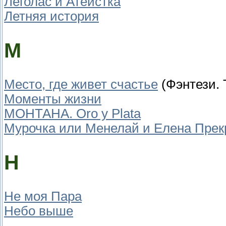
Леголас и Атеистка
Летняя история
М
Место, где живет счастье
(Фэнтези. Т
Моменты жизни
МОНТАНА. Oro y Plata
Мурочка или Менелай и Елена Прек
Н
Не моя Пара
Небо выше