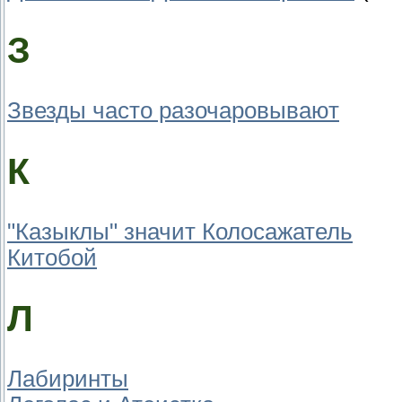
З
Звезды часто разочаровывают
К
"Казыклы" значит Колосажатель
Китобой
Л
Лабиринты