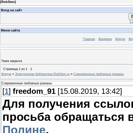
[
RobSten
]
Вход на сайт
В
Ст
Меню сайта
Главная
Фанфики
Форум
Фо
Тема закрыта
Страница
1
из
1
1
Форум
»
Электронная библиотека RobSten.ru
»
Современные любовные романы
Современные любовные романы
[
1
]
freedom_91
[15.08.2019, 13:42]
Для получения ссылок
просьба обращаться 
Полине
.