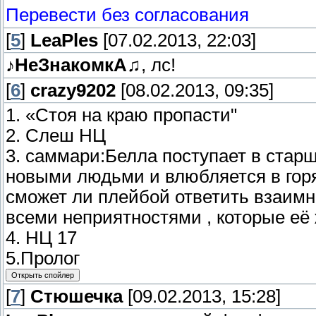
Перевести без согласования
[
5
]
LeaPles
[07.02.2013, 22:03]
♪НеЗнакомкА♫
, лс!
[
6
]
crazy9202
[08.02.2013, 09:35]
1. «Стоя на краю пропасти"
2. Слеш НЦ
3. саммари:Белла поступает в стар
новыми людьми и влюбляется в горя
сможет ли плейбой ответить взаим
всеми неприятностями , которые её 
4. НЦ 17
5.Пролог
[
7
]
Стюшечка
[09.02.2013, 15:28]