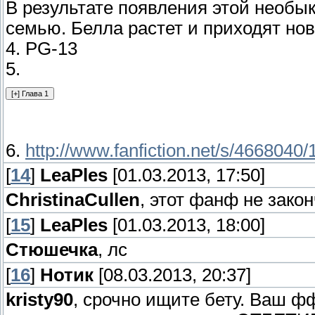
В результате появления этой необык
семью. Белла растет и приходят но
4. PG-13
5.
6.
http://www.fanfiction.net/s/4668040/
[
14
]
LeaPles
[01.03.2013, 17:50]
ChristinaCullen
, этот фанф не закон
[
15
]
LeaPles
[01.03.2013, 18:00]
Стюшечка
, лс
[
16
]
Нотик
[08.03.2013, 20:37]
kristy90
, срочно ищите бету. Ваш ф