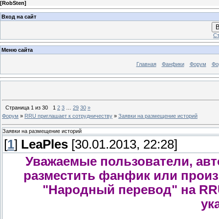
[
RobSten
]
Вход на сайт
В
Ст
Меню сайта
Главная
Фанфики
Форум
Фо
Страница
1
из
30
1
2
3
…
29
30
»
Форум
»
RRU приглашает к сотрудничеству
»
Заявки на размещение историй
Заявки на размещение историй
[
1
]
LeaPles
[30.01.2013, 22:28]
Уважаемые пользователи, авт
разместить фанфик или произ
"Народный перевод" на RRU
ук