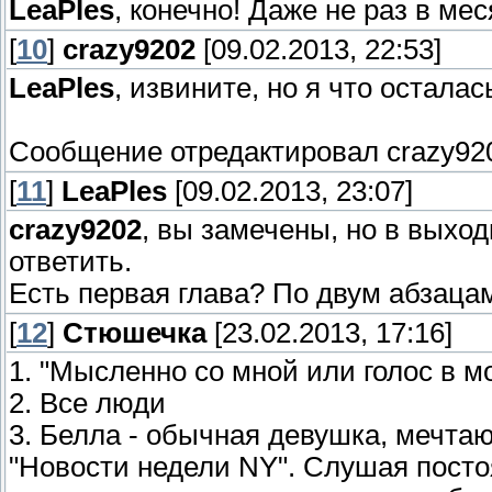
LeaPles
, конечно! Даже не раз в мес
[
10
]
crazy9202
[09.02.2013, 22:53]
LeaPles
, извините, но я что остала
Сообщение отредактировал
crazy92
[
11
]
LeaPles
[09.02.2013, 23:07]
crazy9202
, вы замечены, но в выхо
ответить.
Есть первая глава? По двум абзацам
[
12
]
Стюшечка
[23.02.2013, 17:16]
1. "Мысленно со мной или голос в м
2. Все люди
3. Белла - обычная девушка, мечт
"Новости недели NY". Слушая постоя