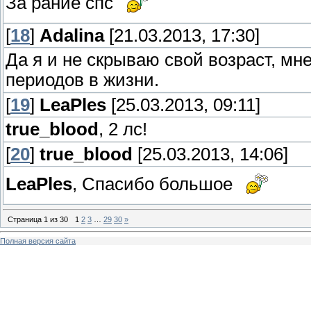
За рание спс
[
18
]
Adalina
[21.03.2013, 17:30]
Да я и не скрываю свой возраст, мн
периодов в жизни.
[
19
]
LeaPles
[25.03.2013, 09:11]
true_blоod
, 2 лс!
[
20
]
true_blоod
[25.03.2013, 14:06]
LeaPles
, Спасибо большое
Страница
1
из
30
1
2
3
…
29
30
»
Полная версия сайта