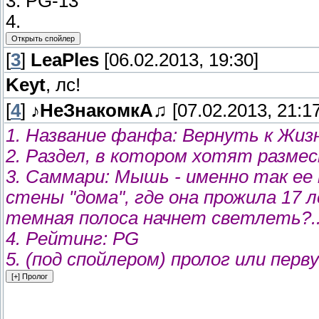
3. PG-13
4.
[
3
]
LeaPles
[06.02.2013, 19:30]
Keyt
, лс!
[
4
]
♪НеЗнакомкА♫
[07.02.2013, 21:17
1. Название фанфа: Вернуть к Жизн
2. Раздел, в котором хотят разм
3. Саммари: Мышь - именно так ее
стены "дома", где она прожила 17 
темная полоса начнет светлеть?.. 
4. Рейтинг: PG
5. (под спойлером) пролог или пер