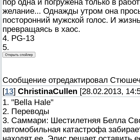
пор одна и погружена только в рабо
желание... Однажды утром она прос
посторонний мужской голос. И жизнь
превращаясь в хаос.
4. PG-13
5.
Сообщение отредактировал
Стюшеч
[
13
]
ChristinaCullen
[28.02.2013, 14:
1. "Bella Hale"
2. Переводы
3. Саммари: Шестилетняя Белла Сво
автомобильная катастрофа забирает
находят ее. Элис решает оставить е