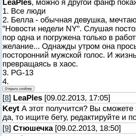
LeaPles
, можно я другой фанф покаж
1. Все люди
2. Белла - обычная девушка, мечт
"Новости недели NY". Слушая постоя
пор одна и погружена только в рабо
желание... Однажды утром она прос
посторонний мужской голос. И жизнь
превращаясь в хаос.
3. PG-13
4.
[
8
]
LeaPles
[09.02.2013, 17:05]
Keyt
А этот получится? Вы сможете
да, то ищите бету, редактируйте и п
[
9
]
Стюшечка
[09.02.2013, 18:50]