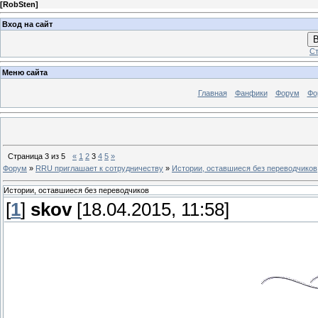
[
RobSten
]
Вход на сайт
В
Ст
Меню сайта
Главная
Фанфики
Форум
Фо
Страница
3
из
5
«
1
2
3
4
5
»
Форум
»
RRU приглашает к сотрудничеству
»
Истории, оставшиеся без переводчиков
Истории, оставшиеся без переводчиков
[
1
]
skov
[18.04.2015, 11:58]