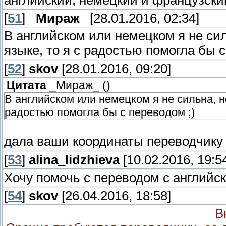
английский, немецкий и французски
[
51
]
_Мираж_
[28.01.2016, 02:34]
В английском или немецком я не си
языке, то я с радостью помогла бы с
[
52
]
skov
[28.01.2016, 09:20]
Цитата
_Мираж_
(
)
В английском или немецком я не сильна, н
радостью помогла бы с переводом ;)
дала ваши координаты переводчик
[
53
]
alina_lidzhieva
[10.02.2016, 19:5
Хочу помочь с переводом с английск
[
54
]
skov
[26.04.2016, 18:58]
В