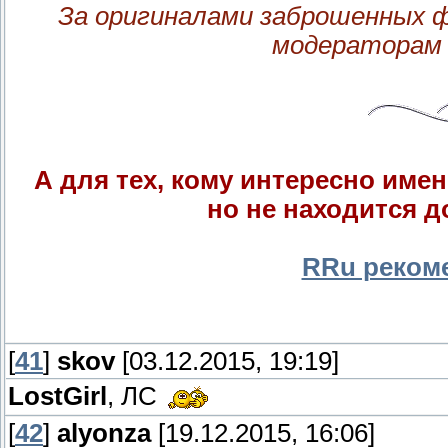
За оригиналами заброшенных
модераторам 
А для тех, кому интересно име
но не находится д
RRu рекоме
[
41
]
skov
[03.12.2015, 19:19]
LostGirl
, ЛС
[
42
]
alyonza
[19.12.2015, 16:06]