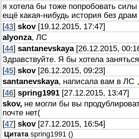
я хотела бы тоже попробовать силы
ещё какая-нибудь история без драм
[
43
]
skov
[19.12.2015, 17:47]
alyonza
, ЛС
[
44
]
santanevskaya
[26.12.2015, 00:1
Здравствуйте. Я бы хотела занятьс
[
45
]
skov
[26.12.2015, 09:23]
santanevskaya
, написала вам в ЛС
[
46
]
spring1991
[27.12.2015, 13:47]
skov
,
не могли бы вы продублироват
почте нет(
[
47
]
skov
[27.12.2015, 16:54]
Цитата
spring1991
(
)