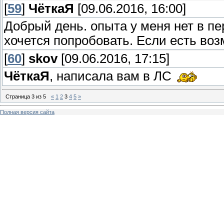
[
59
]
ЧёткаЯ
[09.06.2016, 16:00]
Добрый день. опыта у меня нет в пе
хочется попробовать. Если есть воз
[
60
]
skov
[09.06.2016, 17:15]
ЧёткаЯ
, написала вам в ЛС
Страница
3
из
5
«
1
2
3
4
5
»
Полная версия сайта