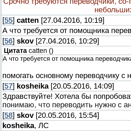
Срочно требуются переводчики, со
небольших
[
55
]
catten
[27.04.2016, 10:19]
А что требуется от помощника пере
[
56
]
skov
[27.04.2016, 10:29]
Цитата
catten
(
)
А что требуется от помощника переводчик
помогать основному переводчику с
[
57
]
kosheika
[20.05.2016, 14:09]
Здравствуйте! Хотела бы попробова
понимаю, что переводить нужно с а
[
58
]
skov
[20.05.2016, 15:54]
kosheika
, ЛС