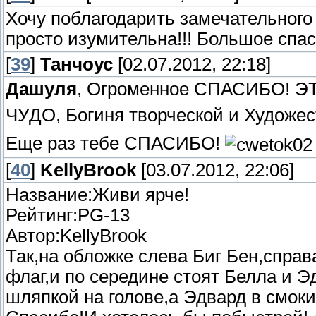
Хочу поблагодарить замечательного
просто изумительна!!! Большое спас
[
39
]
Танчоус
[02.07.2012, 22:18]
Дашуля
, Огроменное СПАСИБО! ЭТ
ЧУДО, Богиня творческой и Художе
Еще раз тебе СПАСИБО!
[
40
]
KellyBrook
[03.07.2012, 22:06]
Название:Живи ярче!
Рейтинг:PG-13
Автор:KellyBrook
Так,на обложке слева Биг Бен,спра
флаг,и по середине стоят Белла и 
шляпкой на голове,а Эдвард в смоки