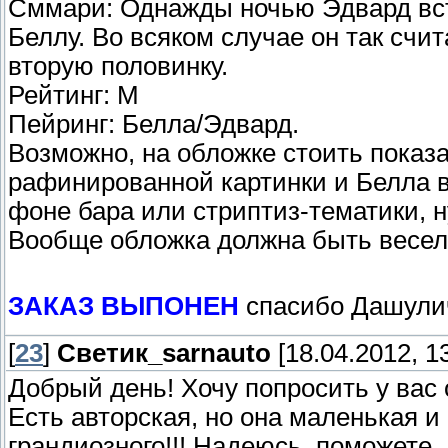
Сммари: Однажды ночью Эдвард вст
Беллу. Во всяком случае он так счи
вторую половинку.
Рейтинг: М
Пейринг: Белла/Эдвард.
Возможно, на обложке стоить показа
рафинированной картинки и Белла 
фоне бара или стриптиз-тематики, 
Вообще обложка должна быть весел
ЗАКАЗ ВЫПОНЕН
спасибо Дашул
[
23
]
Светик_sarnauto
[18.04.2012, 13
Добрый день! Хочу попросить у вас
Есть авторская, но она маленькая и
грандиозного!!! Надеюсь, поможете.