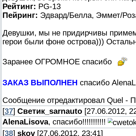
Рейтинг:
PG-13
Пейринг:
Эдвард/Белла, Эммет/Роз
Девушки, мы не придирчивы примем
герои были фоне острова))) Осталь
Заранее ОГРОМНОЕ спасибо
ЗАКАЗ ВЫПОЛНЕН
спасибо AlenaL
Сообщение отредактировал
Quel
-
П
[
37
]
Светик_sarnauto
[27.06.2012, 22
AlenaLisova
, спасибо!!!!!!!!!!!
[
38
]
skov
[27.06.2012, 23:41]