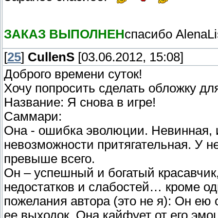
ЗАКАЗ ВЫПОЛНЕН
спасибо AlenaL
[
25
]
CullenS
[03.06.2012, 15:08]
Доброго времени суток!
Хочу попросить сделать обложку дл
Название: Я снова в игре!
Саммари:
Она - ошибка эволюции. Невинная, и
невозможности притягательная. У не
превыше всего.
Он – успешный и богатый красавчик, 
недостатков и слабостей… кроме од
пожелания автора (это не я): Он ею
ее выходок. Она кайфует от его эмо