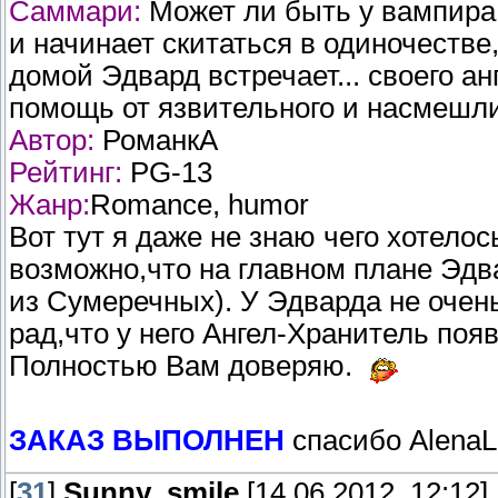
Саммари:
Может ли быть у вампира 
и начинает скитаться в одиночестве
домой Эдвард встречает... своего а
помощь от язвительного и насмешли
Автор:
РоманкА
Рейтинг:
PG-13
Жанр:
Romance, humor
Вот тут я даже не знаю чего хотело
возможно,что на главном плане Эдв
из Сумеречных). У Эдварда не очень
рад,что у него Ангел-Хранитель поя
Полностью Вам доверяю.
ЗАКАЗ ВЫПОЛНЕН
спасибо AlenaL
[
31
]
Sunny_smile
[14.06.2012, 12:12]