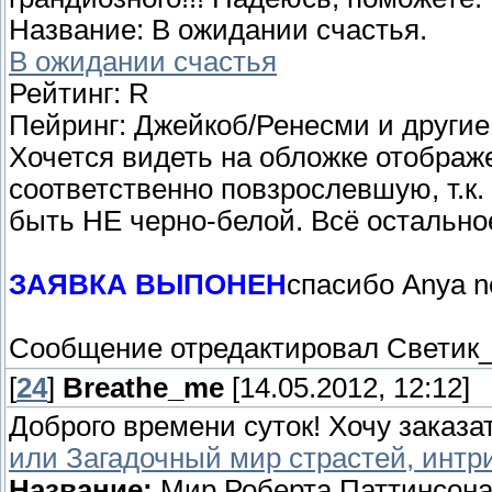
Название: В ожидании счастья.
В ожидании счастья
Рейтинг: R
Пейринг: Джейкоб/Ренесми и другие
Хочется видеть на обложке отображ
соответственно повзрослевшую, т.к.
быть НЕ черно-белой. Всё остально
ЗАЯВКА ВЫПОНЕН
спасибо Anya n
Сообщение отредактировал
Светик_
[
24
]
Breathe_me
[14.05.2012, 12:12]
Доброго времени суток! Хочу заказа
или Загадочный мир страстей, интриг
Название:
Мир Роберта Паттинсона 