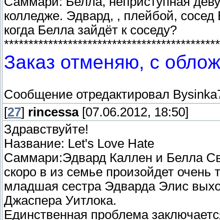
Саммари: Белла, неприступная деву
колледже. Эдвард, , плейбой, сосед 
когда Белла зайдёт к соседу?
********************************************
Заказ отменяю, с облож
Сообщение отредактировал
Bysinka
[
27
]
rincessa
[07.06.2012, 18:50]
Здравствуйте!
Название: Let's Love Hate
Саммари:Эдвард Каллен и Белла Сво
скоро в из семье произойдет очень 
младшая сестра Эдварда Элис выхо
Джаспера Уитлока.
Единственная проблема заключается