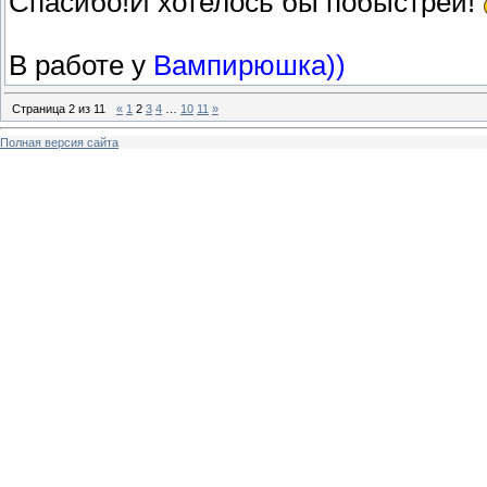
Спасибо!И хотелось бы побыстрей!
В работе у
Вампирюшка))
Страница
2
из
11
«
1
2
3
4
…
10
11
»
Полная версия сайта