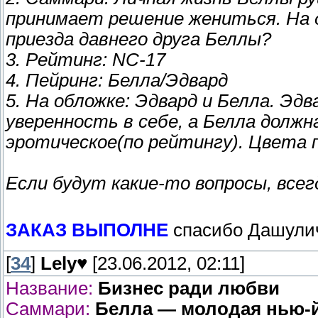
принимает решение жениться. На д
приезда давнего друга Беллы?
3. Рейтинг: NC-17
4. Пейринг: Белла/Эдвард
5. На обложке: Эдвард и Белла. Эд
уверенность в себе, а Белла долж
эротическое(по рейтингу). Цвета п
Если будут какие-то вопросы, всегд
ЗАКАЗ ВЫПОЛНЕ
спасибо Дашул
[
34
]
Lely♥
[23.06.2012, 02:11]
Название:
Бизнес ради любви
Саммари:
Белла — молодая нью-й