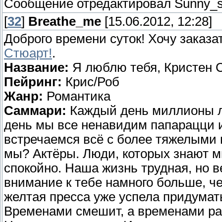
Сообщение отредактировал
Sunny_s
[
32
]
Breathe_me
[15.06.2012, 12:28]
Доброго времени суток! Хочу заказа
Стюарт!
.
Название:
Я люблю тебя, Кристен 
Пейринг:
Крис/Роб
Жанр:
Романтика
Саммари:
Каждый день миллионы л
день мы все ненавидим папарацци 
встречаемся всё с более тяжелыми 
мы? Актёры. Люди, которых знают м
спокойно. Наша жизнь трудная, но ве
внимание к тебе намного больше, чем
желтая пресса уже успела придумать
Временами смешит, а временами ра