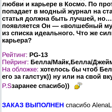
любви и карьере в Космо. По пр
попадает в модный журнал на ста
статья должна быть лучшей, но…
появляется Он — «волшебный му
из списка идеального. Что же с
карьера?
Рейтинг:
PG-13
Пейринг:
Белла/Майк,Белла/Джейм
На обложке:
хотелось бы чтоб Бел
его за галстук)) ну или на свой вк
P.S
заранее спасибо))
ЗАКАЗ ВЫПОЛНЕН
спасибо AlenaL