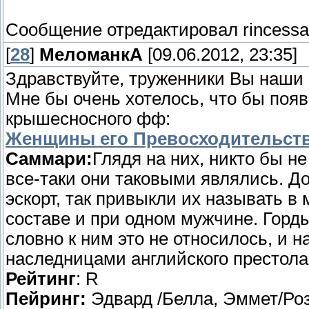
Сообщение отредактировал
rincessa
[
28
]
МеломанкА
[09.06.2012, 23:35]
Здравствуйте, труженники Вы наши
Мне бы очень хотелось, что бы поя
крышесносного фф:
Женщины его Превосходительст
Саммари:
Глядя на них, никто бы н
все-таки они таковыми являлись. Д
эскорт, так привыкли их называть в 
составе и при одном мужчине. Горды
словно к ним это не относилось, и 
наследницами английского престола
Рейтинг
: R
Пейринг:
Эдвард /Белла, Эммет/Ро