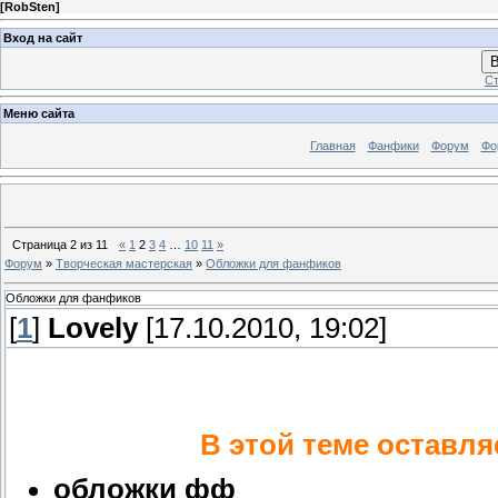
[
RobSten
]
Вход на сайт
В
Ст
Меню сайта
Главная
Фанфики
Форум
Фо
Страница
2
из
11
«
1
2
3
4
…
10
11
»
Форум
»
Творческая мастерская
»
Обложки для фанфиков
Обложки для фанфиков
[
1
]
Lovely
[17.10.2010, 19:02]
В этой теме оставля
обложки фф