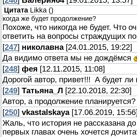
[
246
]
Валерия64
[19.01.2015, 13:57]
Цитата
Likka
(
)
когда же будет продолжение?
Похоже, что никогда не будет. Что о
ответить на вопросы страждущих по
[
247
]
николавна
[24.01.2015, 19:22]
Да видимо ответа мы не дождёмся
[
248
]
фея
[12.11.2015, 11:08]
Дорогой автор, привет!!! А будет л
[
249
]
Татьяна_Л
[22.10.2018, 22:30]
Автор, а продолжение планируется?
[
250
]
vkastalskaya
[17.06.2019, 15:56
Жаль, что история не рассказана до
первых главах очень хочется дочит