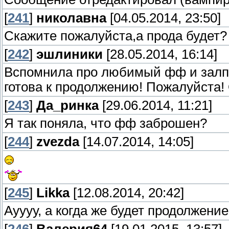
[
241
]
николавна
[04.05.2014, 23:50]
Скажите пожалуйста,а прода будет?
[
242
]
эшлиники
[28.05.2014, 16:14]
Вспомнила про любимый фф и залпо
готова к продолжению! Пожалуйста! 
[
243
]
Да_ринка
[29.06.2014, 11:21]
Я так поняла, что фф заброшен?
[
244
]
zvezda
[14.07.2014, 14:05]
[
245
]
Likka
[12.08.2014, 20:42]
Ауууу, а когда же будет продолжени