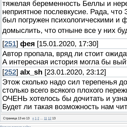
тяжелая беременность Беллы и не
неприятное послевкусие. Рада, что 
был погружен психологическими и 
домыслить, что отныне все у них б
[
251
]
фея
[15.01.2020, 17:30]
Автор пропала, вряд ли стоит ожид
А интересная история могла бы выйт
[
252
]
alx_sh
[23.01.2020, 23:12]
Этож сколько надо сил терепенья д
столько всего всякого плохого пережи
ОЧЕНЬ хотелось бы дочитать и узнат
Будет ли такая возможность нам чи
Страница
13
из
13
«
1
2
…
11
12
13
Полная версия сайта