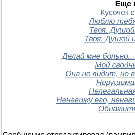
Еще
Кусочек 
Люблю тебя
Твоя. Душой
Твоя. Душой 
Делай мне больно..
Мой сводн
Она не видит, но
Нерушимая
Нелегальна
Ненавижу его, ненав
Обнажит
Сообщение отредактировал
(вампир