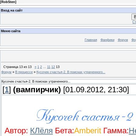
[
RobSten
]
Вход на сайт
В
Ст
Меню сайта
Главная
Фанфики
Форум
Фо
Страница
13
из
13
«
1
2
…
11
12
13
Форум
»
В процессе
»
Кусочек счастья-2. В поисках утраченного...
Кусочек счастья-2. В поисках утраченного...
[
1
]
(вампирчик)
[01.09.2012, 21:30]
Автор:
КЛёля
Бета:
Amberit
Гамма:
H