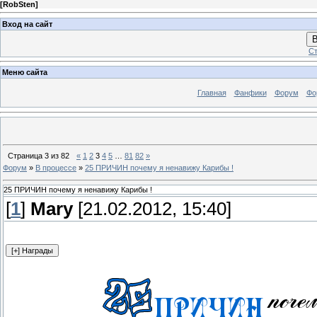
[
RobSten
]
Вход на сайт
В
Ст
Меню сайта
Главная
Фанфики
Форум
Фо
Страница
3
из
82
«
1
2
3
4
5
…
81
82
»
Форум
»
В процессе
»
25 ПРИЧИН почему я ненавижу Карибы !
25 ПРИЧИН почему я ненавижу Карибы !
[
1
]
Mary
[21.02.2012, 15:40]