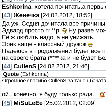
Eshkorina
, хотела почитать,а перв
[
43
]
Женечка
[24.02.2012, 18:52]
Да уж. Седня дочитала все причины
Эдвард просто п***р.
Ну разве мож
Её ж любить надо, а не унижать.
Эрик ваще - классный дружок
Надеюсь в продолжении будет все п
на своего брата г****ка и не будет 
[
44
]
CullenS
[24.02.2012, 21:46]
Quote
(
Eshkorina
)
Огромное спасибо CullenS за танец бачата
ой.. конечно, я буду только рада..
[
45
]
MiSuLeEe
[25.02.2012, 02:09]