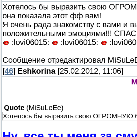
Хотелось бы выразить свою ОГРОМН
она показала этот фф вам!
Я очень рада знакомству с вами и 
положительными эмоциями!!! СПА
:lovi06015:
:lovi06015:
:lovi060
Сообщение отредактировал
MiSuLe
[
46
]
Eshkorina
[25.02.2012, 11:06]
M
Quote
(
MiSuLeEe
)
Хотелось бы выразить свою ОГРОМНУЮ бл
Ну, все ты меня за см