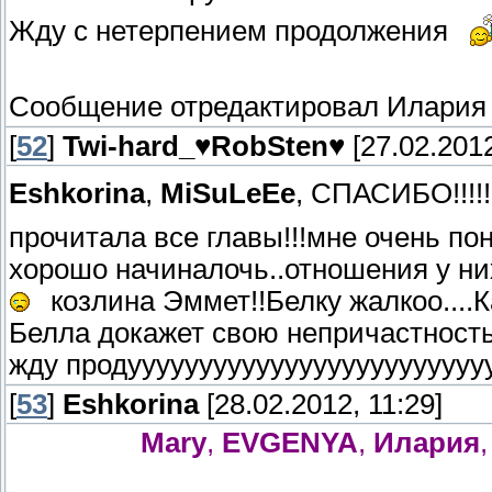
Жду с нетерпением продолжения
Сообщение отредактировал
Илария
[
52
]
Twi-hard_♥RobSten♥
[27.02.2012
Eshkorina
,
MiSuLeEe
, СПАСИБО!!!!!!!!
прочитала все главы!!!мне очень пон
хорошо начиналочь..отношения у них
козлина Эммет!!Белку жалкоо....К
Белла докажет свою непричастность 
жду продууууууууууууууууууууууууу
[
53
]
Eshkorina
[28.02.2012, 11:29]
Mary
,
EVGENYA
,
Илария