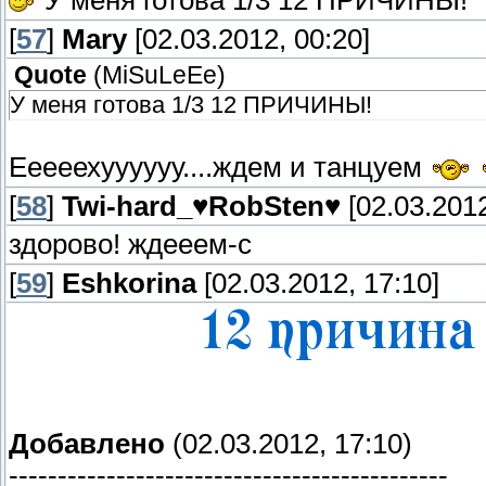
У меня готова 1/3 12 ПРИЧИНЫ!
[
57
]
Mary
[02.03.2012, 00:20]
Quote
(
MiSuLeEe
)
У меня готова 1/3 12 ПРИЧИНЫ!
Ееееехуууууу....ждем и танцуем
[
58
]
Twi-hard_♥RobSten♥
[02.03.2012
здорово! ждееем-с
[
59
]
Eshkorina
[02.03.2012, 17:10]
Добавлено
(02.03.2012, 17:10)
---------------------------------------------