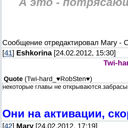
А это - потрясаю
Сообщение отредактировал
Mary
-
С
[
41
]
Eshkorina
[24.02.2012, 15:30]
Twi-ha
Quote
(
Twi-hard_♥RobSten♥
)
некоторые главы не открываются.забрасыв
Они на активации, ско
[
42
]
Mary
[24.02.2012, 17:19]