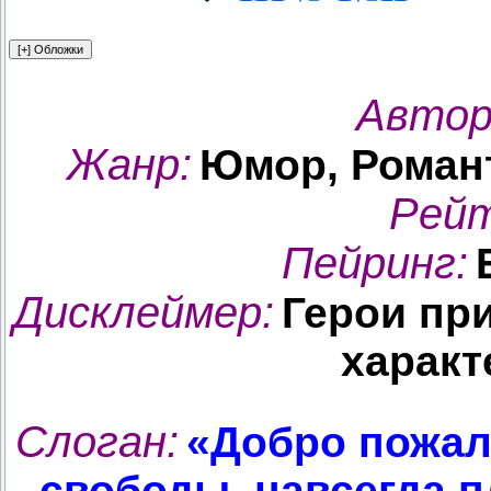
Автор
Жанр
:
Юмор, Роман
Рей
Пейринг
:
Дисклеймер:
Герои пр
характ
Слоган:
«Добро пожал
свободы, навсегда 