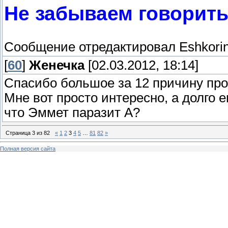
Не забываем говорить
Сообщение отредактировал
Eshkori
[
60
]
Женечка
[02.03.2012, 18:14]
Спасибо большое за 12 причину про
Мне вот просто интересно, а долго 
что Эммет паразит А?
Страница
3
из
82
«
1
2
3
4
5
…
81
82
»
Полная версия сайта