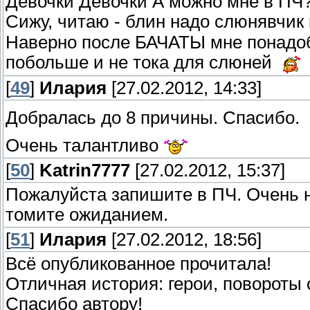
Девочки Девочки А можно мне в ПЧ
Сижу, читаю - блин надо слюнявчик 
Наверно после БАЧАТЫ мне понадоби
побольше и не тока для слюней
[
49
]
Илария
[27.02.2012, 14:33]
Добралась до 8 причины. Спасибо.
Очень талантливо
[
50
]
Katrin7777
[27.02.2012, 15:37]
Пожалуйста запишите в ПЧ. Очень 
томите ожиданием.
[
51
]
Илария
[27.02.2012, 18:56]
Всё опубликованное прочитала!
Отличная история: герои, повороты 
Спасибо автору!