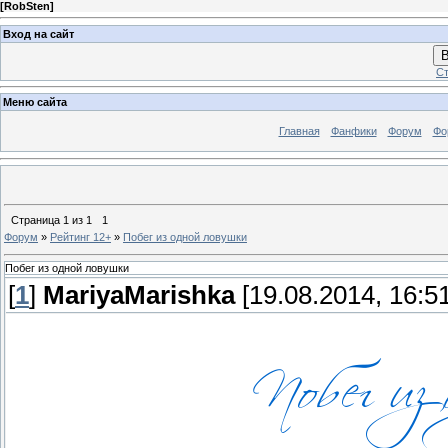
[
RobSten
]
Вход на сайт
В
Ст
Меню сайта
Главная
Фанфики
Форум
Фо
Страница
1
из
1
1
Форум
»
Рейтинг 12+
»
Побег из одной ловушки
Побег из одной ловушки
[
1
]
MariyaMarishka
[19.08.2014, 16:51