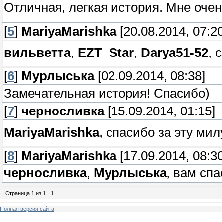
Отличная, легкая история. Мне оч
[
5
]
MariyaMarishka
[20.08.2014, 07:20
вильветта
,
EZT_Star
,
Darya51-52
, 
[
6
]
Мурлыська
[02.09.2014, 08:38]
Замечательная история! Спасибо)
[
7
]
черносливка
[15.09.2014, 01:15]
MariyaMarishka
, спасибо за эту м
[
8
]
MariyaMarishka
[17.09.2014, 08:30
черносливка
,
Мурлыська
, вам сп
Страница
1
из
1
1
Полная версия сайта