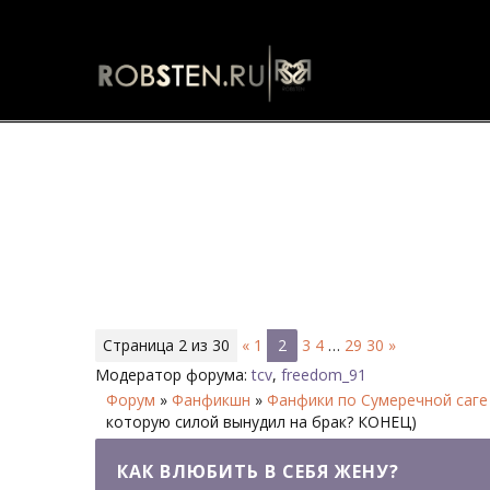
Как влюбить в себя жену? - Ст
Страница
2
из
30
«
1
2
3
4
…
29
30
»
Модератор форума:
tcv
,
freedom_91
Форум
»
Фанфикшн
»
Фанфики по Сумеречной саге
которую силой вынудил на брак? КОНЕЦ)
КАК ВЛЮБИТЬ В СЕБЯ ЖЕНУ?