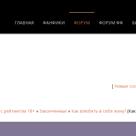
ГЛАВНАЯ
ФАНФИКИ
ФОРУМ
ФОРУМ ФФ
Б
раница 2 - Форум
[
Новые со
 с рейтингом 18+
»
Законченные
»
Как влюбить в себя жену?
(Ка