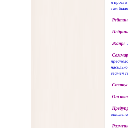
я просто
там было
Рейтин
Пейрин
Жанр:
Саммар
предполо
насильно
взамен с
Статус
От авт
Предуп
отшлепа
Размещ