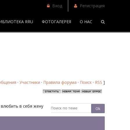
Вход
Регистрация
ИБЛИОТЕКА RRU
ФОТОГАЛЕРЕЯ
О НАС
/
Как влюбить в себя жену? - Страница 2 - Форум
общения
·
Участники
·
Правила форума
·
Поиск
·
RSS
]
к влюбить в себя жену