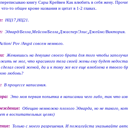
 переписываю книгу Сары Крейвен Как влюбить в себя жену. Прочи
 что-то общее кроме названия и цитат в 1-2 главах.
г:
НЦ17,НЦ21.
г:
Эдвард/Белла,Мейсон/Белла,Джаспер/Элис,Джеймс/Виктория.
Action/ Pov /Angst совсем немного.
и:
Женившись на девушке своего брата для того чтобы заполучит
жить не мог, что красивого тела своей жены ему будет недоста
 сделал своей женой, да и к тому же все еще влюблена в твоего б
вою любовь?
:
В процессе написания.
ора:
Это моя первая попытка в написании чего либо, так что из
реждение:
Обещаю немножко плохого Эдварда, но не такого, кот
ет в воспитательных целях)
ение:
Только с моего разрешения. И пожалуйста указывайте авт