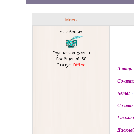
_Мила_
с любовью
Группа: Фанфикшн
Сообщений:
58
Статус:
Offline
:
Автор
Со-авт
Бета:
Со-авто
Гамма 
Дискле