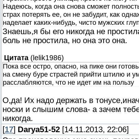
Надеюсь, когда она снова сможет полност
страх потерять ее, он не забудит, как одн
наделает каких-нибудь, чисто мужских глу
Знаешь,я бы его никогда не простил
боль не простила, но она это она.
Цитата
(
lelik1986
)
Пока все остро, опасно, на пике они готов
на смену буре страстей прийти штилю и ум
расслабляются, что не идет им на пользу
О,да! Их надо держать в тонусе,ин
носки и слышим слова- а зачем тебе
никогда.
[
17
]
Darya51-52
[14.11.2013, 22:06]