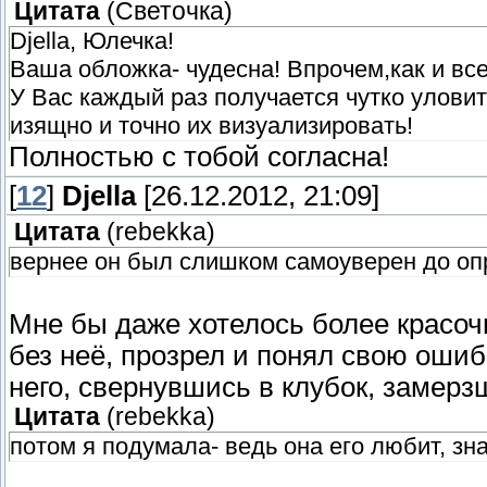
Цитата
(
Светочка
)
Djella, Юлечка!
Ваша обложка- чудесна! Впрочем,как и все
У Вас каждый раз получается чутко улови
изящно и точно их визуализировать!
Полностью с тобой согласна!
[
12
]
Djella
[26.12.2012, 21:09]
Цитата
(
rebekka
)
вернее он был слишком самоуверен до оп
Мне бы даже хотелось более красоч
без неё, прозрел и понял свою ошибк
него, свернувшись в клубок, замерз
Цитата
(
rebekka
)
потом я подумала- ведь она его любит, зна