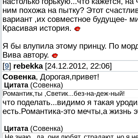
настолько горькую...что кажется, на
ним похожа на пытку? Этот счастли
вариант ,их совместное будущее- м
Красивая история.
Я бы влупила этому принцу. По морд
Вива автору.
[
9
]
rebekka
[24.12.2012, 22:06]
Совенка
, Дорогая,привет!
Цитата
(
Совенка
)
Романтик,ты ,Светик...без-на-деж-ный!
что поделать...видимо я такая урод
есть.Романтика-это мечты,а жизнь э
Цитата
(
Совенка
)
.Не знаю...да, они любят, страдают, но я 