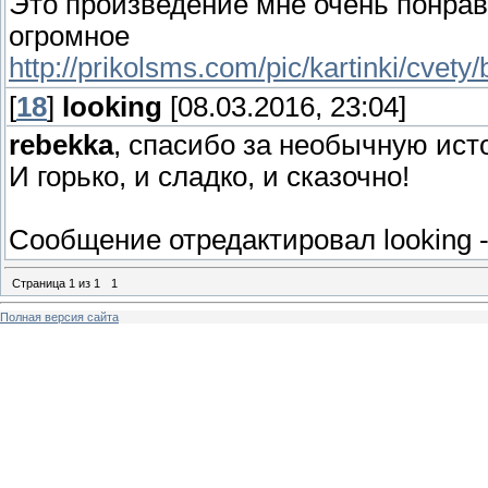
Это произведение мне очень понрав
огромное
http://prikolsms.com/pic/kartinki/cvety/
[
18
]
looking
[08.03.2016, 23:04]
rebekka
, спасибо за необычную ист
И горько, и сладко, и сказочно!
Сообщение отредактировал
looking
Страница
1
из
1
1
Полная версия сайта