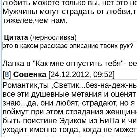
любить можете только вы, нет это не
Мужчины могут страдать от любви,т
тяжелее,чем нам.
Цитата
(
черносливка
)
это в каком рассказе описание твоих рук?
Лапка в "Как мне отпустить тебя"- ее
[
8
]
Совенка
[24.12.2012, 09:52]
Романтик,ты ,Светик...без-на-деж-н
все эти душевные метания и оценят 
знаю...да, они любят, страдают, но 
поймут при этом страдания женщины.
быть поистине Эдиком из БиПа и чи
уходит именно тогда, когда не может 