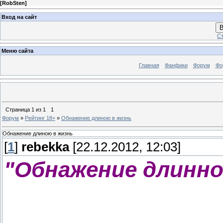
[
RobSten
]
Вход на сайт
В
Ст
Меню сайта
Главная
Фанфики
Форум
Фо
Страница
1
из
1
1
Форум
»
Рейтинг 18+
»
Обнажение длиною в жизнь
Обнажение длиною в жизнь
[
1
]
rebekka
[22.12.2012, 12:03]
"Обнажение длинно