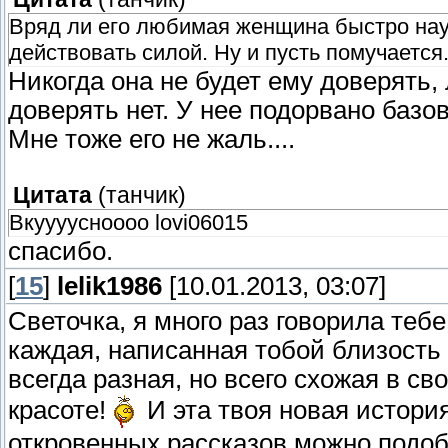
Вряд ли его любимая женщина быстро науч
действовать силой. Ну и пусть помучается.
Никогда она не будет ему доверять, 
доверять нет. У нее подорвано базо
Мне тоже его не жаль....
Цитата
(
танчик
)
Вкуууусноооо lovi06015
спасибо.
[
15
]
lelik1986
[10.01.2013, 03:07]
Светочка, я много раз говорила тебе
каждая, написанная тобой близость
всегда разная, но всего схожая в с
красоте!
И эта твоя новая истори
откровенных рассказов можно подобр