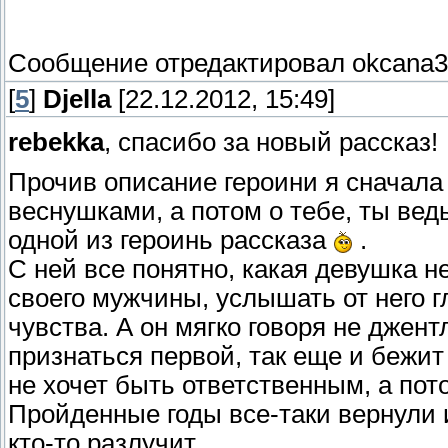
Сообщение отредактировал
okcana
[
5
]
Djella
[22.12.2012, 15:49]
rebekka
, спасибо за новый рассказ!
Прочив описание героини я сначала
веснушками, а потом о тебе, ты вед
одной из героинь рассказа
.
С ней все понятно, какая девушка н
своего мужчины, услышать от него г
чувства. А он мягко говоря не джент
признаться первой, так еще и бежит о
не хочет быть ответственным, а пот
Пройденные годы все-таки вернули и
кто-то разлучит.