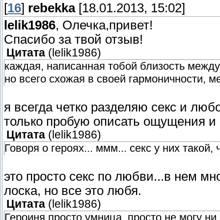
[
16
]
rebekka
[18.01.2013, 15:02]
lelik1986
, Олечка,привет!
Спасибо за твой отзыв!
Цитата
(
lelik1986
)
каждая, написанная тобой близость между 
но всего схожая в своей гармоничности, м
я всегда четко разделяю секс и люб
только пробую описать ощущения и 
Цитата
(
lelik1986
)
Говоря о героях... ммм... секс у них такой,
это просто секс по любви...в нем мн
лоска, но все это любя.
Цитата
(
lelik1986
)
Героиня просто умница, просто не могу ни