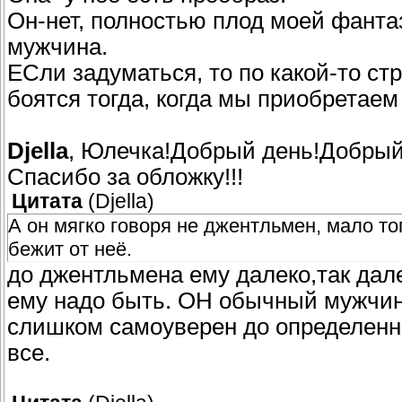
Он-нет, полностью плод моей фантаз
мужчина.
ЕСли задуматься, то по какой-то ст
боятся тогда, когда мы приобретаем 
Djella
, Юлечка!Добрый день!Добрый
Спасибо за обложку!!!
Цитата
(
Djella
)
А он мягко говоря не джентльмен, мало тог
бежит от неё.
до джентльмена ему далеко,так далек
ему надо быть. ОН обычный мужчина
слишком самоуверен до определенно
все.