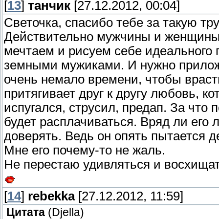
[
13
]
танчик
[27.12.2012, 00:04]
Светочка, спасибо тебе за такую т
Действительно мужчины и женщины -
мечтаем и рисуем себе идеального г
земными мужиками. И нужно прилож
очень немало времени, чтобы врасти
притягивает друг к другу любовь, ко
испугался, струсил, предап. За что 
будет расплачиваться. Вряд ли его
доверять. Ведь он опять пытается д
Мне его почему-то не жаль.
Не перестаю удивляться и восхищат
[
14
]
rebekka
[27.12.2012, 11:59]
Цитата
(
Djella
)