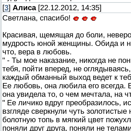
[
3
]
Алиса
[22.12.2012, 14:35]
Светлана, спасибо!
Красивая, щемящая до боли, неверо
мудрость юной женщины. Обида и на
что, вера в любовь.
" - Ты мое наказание, никогда не по
тебя, пойти вперед, не оглядываясь
каждый обманный выход ведет к теб
Ее любовь, она любила его всегда. 
она увидела то, о чем мечтала, на ч
" Ее личико вдруг преобразилось, ис
взгляде сверкнули чуть золотистые
болотную топь в мягкий цвет пожух
поняли друг друга, поняли не телами