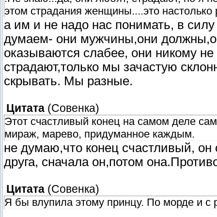
этом страдания женщины....это настолько 
а им и не надо нас понимать, в сил
думаем- они мужчины,они должны,об
оказываются слабее, они никому не 
страдают,только мы зачастую склон
скрывать. Мы разные.
Цитата
(
Совенка
)
Этот счастливый конец на самом деле сам
мираж, марево, придуманное каждым.
не думаю,что конец счастливый, он 
друга, сначала он,потом она.Против
Цитата
(
Совенка
)
Я бы влупила этому принцу. По морде и с 