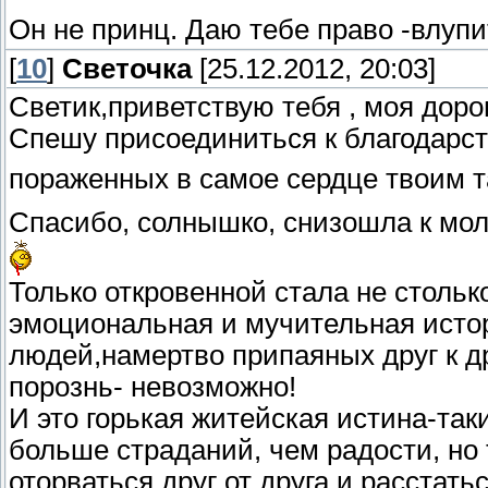
Он не принц. Даю тебе право -влупи
[
10
]
Светочка
[25.12.2012, 20:03]
Светик,приветствую тебя , моя доро
Спешу присоединиться к благодарс
пораженных в самое сердце твоим т
Спасибо, солнышко, снизошла к моль
Только откровенной стала не стольк
эмоциональная и мучительная исто
людей,намертво припаяных друг к д
порознь- невозможно!
И это горькая житейская истина-так
больше страданий, чем радости, но 
оторваться друг от друга и расстат