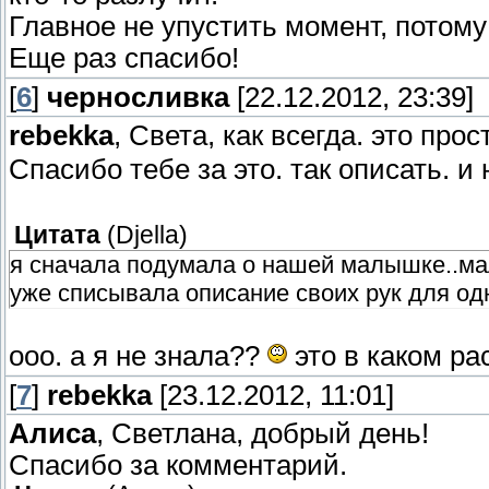
Главное не упустить момент, потому
Еще раз спасибо!
[
6
]
черносливка
[22.12.2012, 23:39]
rebekka
, Света, как всегда. это прос
Спасибо тебе за это. так описать. и 
Цитата
(
Djella
)
я сначала подумала о нашей малышке..мал
уже списывала описание своих рук для одн
ооо. а я не знала??
это в каком ра
[
7
]
rebekka
[23.12.2012, 11:01]
Алиса
, Светлана, добрый день!
Спасибо за комментарий.