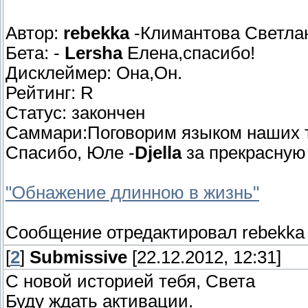
Автор:
rebekka
-Климантова Светла
Бета: -
Lersha
Елена,спасибо!
Дисклеймер: Она,Он.
Рейтинг: R
Статус: закончен
Саммари:Поговорим языком наших 
Спасибо, Юле -
Djella
за прекрасную
"Обнажение длинною в жизнь"
Сообщение отредактировал
rebekka
[
2
]
Submissive
[22.12.2012, 12:31]
С новой историей тебя, Света
Буду ждать активации.