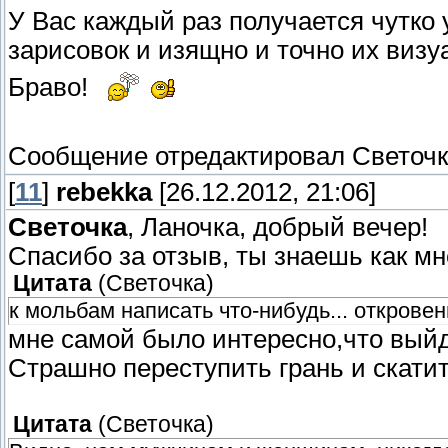
У Вас каждый раз получается чутко
зарисовок и изящно и точно их визу
Браво!
Сообщение отредактировал
Светоч
[
11
]
rebekka
[26.12.2012, 21:06]
Светочка
, Ланочка, добрый вечер!
Спасибо за отзыв, ты знаешь как мн
Цитата
(
Светочка
)
к мольбам написать что-нибудь... откровен
мне самой было интересно,что выйд
Страшно переступить грань и скатит
Цитата
(
Светочка
)