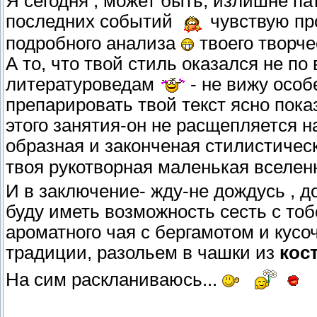
Я сегодня , может быть, излишне па
последних событий
чувствую пр
подробного анализа
твоего творчес
А то, что твой стиль оказался не п
литературоведам
- не вижу особ
препарировать твой текст ясно пок
этого занятия-он не расщепляется 
образная и законченая стилистическ
твоя рукотворная маленькая вселен
И в заключение- жду-не дождусь , до
буду иметь возможность сесть с то
ароматного чая с бергамотом и кусо
традиции, разольем в чашки из
кос
На сим раскланиваюсь...