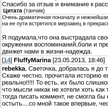
Спасибо за отзыв и внимание к расс
Цитата
(
танчик
)
Очень драматичная поначалу и нежнейшая 
на ее пути встретился мерзавец в прекрас
Я подумала,что она выстрадала свое
окружении воспоминаний,боли и пре
движет нами в жизни-надежда.
[
14
]
FluffyMarina
[23.05.2013, 18:46]
rebekka
, Светочка, добралась я до 
Скаже честно, прочитала историю ещ
реально!!!!! То есть, их было слиш
что мысли никак не хотели хоть как 
тогда писать коммент, не смогла бы о
остыть....со мной такое впервые, чесс