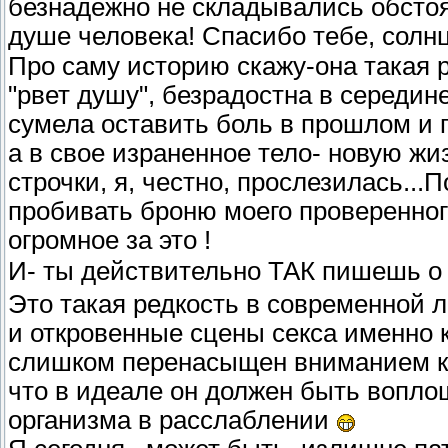
безнадежно не складывались обстоя
душе человека! Спасибо тебе, солн
Про саму историю скажу-она такая р
"рвет душу", безрадостна в середин
сумела оставить боль в прошлом и 
а в свое израненное тело- новую жи
строчки, я, честно, прослезилась...П
пробивать броню моего проверенно
огромное за это !
И- ты действительно ТАК пишешь о
Это такая редкость в современной 
и откровенные сцены секса именно 
слишком перенасыщен вниманием к 
что в идеале он должен быть вопло
организма в расслаблении