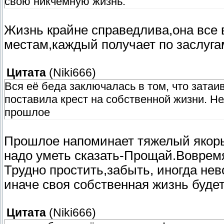
свою никчемную жизнь.
Жизнь крайне справедлива,она все 
местам,каждый получает по заслуга
Цитата
(
Niki666
)
Вся её беда заключалась в том, что затаи
поставила крест на собственной жизни. Не
прошлое
Прошлое напоминает тяжелый якор
надо уметь сказать-Прощай.Вовремя
Трудно простить,забыть, иногда нев
иначе своя собственная жизнь буде
Цитата
(
Niki666
)