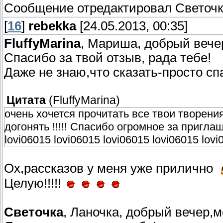
Сообщение отредактировал
Светоч
[
16
]
rebekka
[24.05.2013, 00:35]
FluffyMarina
, Мариша, добрый вече
Спасибо за твой отзыв, рада тебе!
Даже не знаю,что сказать-просто сп
Цитата
(
FluffyMarina
)
очень хочется прочитать все твои творени
догонять !!!!! Спасибо огромное за пригла
lovi06015 lovi06015 lovi06015 lovi06015 lovi
Ох,рассказов у меня уже прилично
Целую!!!!!
Светочка
, Ланочка, добрый вечер,м