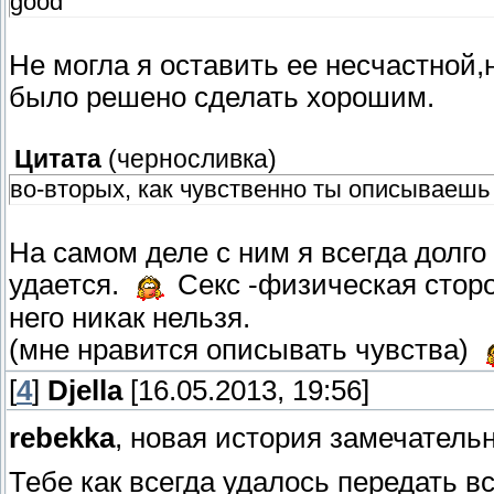
good
Не могла я оставить ее несчастной
было решено сделать хорошим.
Цитата
(
черносливка
)
во-вторых, как чувственно ты описываешь 
На самом деле с ним я всегда долго
удается.
Секс -физическая стор
него никак нельзя.
(мне нравится описывать чувства)
[
4
]
Djella
[16.05.2013, 19:56]
rebekka
, новая история замечатель
Тебе как всегда удалось передать в