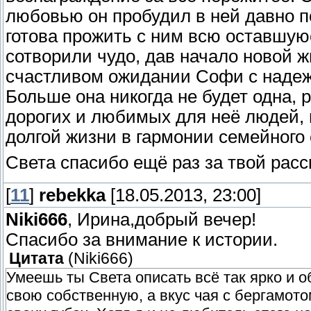
любовью он пробудил в ней давно п
готова прожить с ним всю оставшую
сотворили чудо, дав начало новой ж
счастливом ожидании Софи с надеж
Больше она никогда не будет одна, 
дорогих и любимых для неё людей, 
долгой жизни в гармонии семейного 
Света спасибо ещё раз за твой расс
[
11
]
rebekka
[18.05.2013, 23:00]
Niki666
, Ирина,добрый вечер!
Спасибо за внимание к истории.
Цитата
(
Niki666
)
Умеешь ты Света описать всё так ярко и о
свою собственную, а вкус чая с бергамот