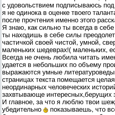
с удовольствием подписываюсь под 
я не одинока в оценке твоего тала
после прочтения именно этого расск
Я знаю, как сильно ты всегда в се
ты находишь в себе силы преодолет
частичкой своей чистой, умной, св
маленьких шедеврах!( маленьких, ес
Всегда не очень любила читать име
удается в небольших по объему про
выражаются умные литературоведы..
страницах текста помещается целая
неординарных человеческих историй
захвтывающе интересных,берущих 
И главное, за что я люблю твои шеж
убедительно
показываешь, что все