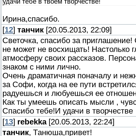
удачи тебе в твоём творчестве!
Ирина,спасибо.
[
12
]
танчик
[20.05.2013, 22:09]
Светочка, спасибо за приглашение!
не может не восхищать! Настолько г
атмосферу своих рассказов. Персона
знаком с ними лично.
Очень драматичная поначалу и нежн
за Софи, когда на ее пути встретил
радуешься и любуешься ее отношен
Как ты умеешь описать мысли , чувс
Спасибо тебе!И удачи в творчестве
[
13
]
rebekka
[20.05.2013, 22:24]
танчик
, Танюша,привет!