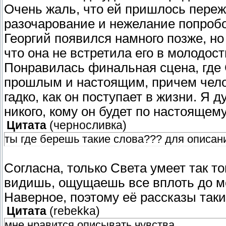
Очень жаль, что ей пришлось пережи
разочарование и нежелание попробо
Георгий появился намного позже, но ч
что она не встретила его в молодост
Понравилась финальная сцена, где
прошлым и настоящим, причем чело
гадко, как он поступает в жизни. Я 
никого, кому он будет по настоящем
Цитата
(
черносливка
)
ты где берешь такие слова??? для описани
Согласна, только Света умеет так то
видишь, ощущаешь все вплоть до м
Наверное, поэтому её рассказы так
Цитата
(
rebekka
)
мне нравится описывать чувства