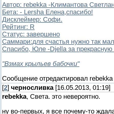
Автор: rebekka -Климантова Светла
Бета: - Lersha Елена,спасибо!
Дисклеймер: Софи.
Рейтинг: R
Статус: завершено
Саммари:для счастья нужно так мало
Спасибо, Юле -Djella за прекрасную
"Взмах крыльев бабочки"
Сообщение отредактировал
rebekka
[
2
]
черносливка
[16.05.2013, 01:19]
rebekka
, Света. это невероятно.
ну во-первых, я все почему-то ждал