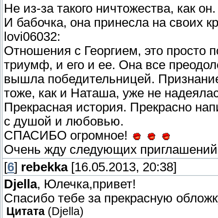
Не из-за такого ничтожества, как он.
И бабочка, она принесла на своих 
lovi06032:
Отношения с Георгием, это просто п
триумф, и его и ее. Она все преодол
вышла победительницей. Признание 
тоже, как и Наташа, уже не надеяла
Прекрасная история. Прекрасно напи
с душой и любовью.
СПАСИБО огромное!
Очень жду следующих приглашений
[
6
]
rebekka
[16.05.2013, 20:38]
Djella
, Юлечка,привет!
Спасибо тебе за прекрасную обложк
Цитата
(
Djella
)