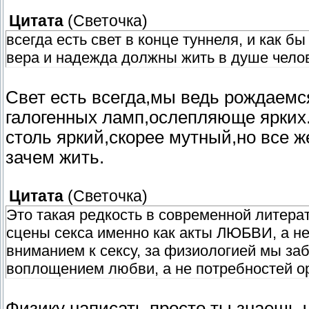
Цитата
(
Светочка
)
всегда есть свет в конце туннеля, и как 
вера и надежда должны жить в душе чело
Свет есть всегда,мы ведь рождаемс
галогенных ламп,ослепляюще ярких.
столь яркий,скорее мутный,но все же
зачем жить.
Цитата
(
Светочка
)
Это такая редкость в современной литера
сцены секса именно как акты ЛЮБВИ, а н
вниманием к сексу, за физиологией мы за
воплощением любви, а не потребностей о
Физику написать просто,ты знаешь,ч