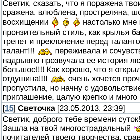
Светик, сказать, что я поражена тво
сражена, влюблена, простреляна, шо
восхищении
настолько мне 
пронзительный стиль, как крылья б
трепет и преклонение перед талант
талант!!!
переживала и сочувств
надрывно прозвучала ее история лю
большое!!!! Как хорошо, что я откр
отдушина!!!!
очень хочется проч
пропустила, но начну с удовольствие
приглашение, цалую крепко и много
[
15
]
Светочка
[23.05.2013, 23:39]
Светик, доброго тебе времени суток
Зашла на твой многострадальный
почитателей твоего творчества, сра