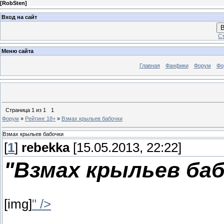
[
RobSten
]
Вход на сайт
В
Ст
Меню сайта
Главная
Фанфики
Форум
Фо
Страница
1
из
1
1
Форум
»
Рейтинг 18+
»
Взмах крыльев бабочки
Взмах крыльев бабочки
[
1
]
rebekka
[15.05.2013, 22:22]
"Взмах крыльев баб
[img]
" />