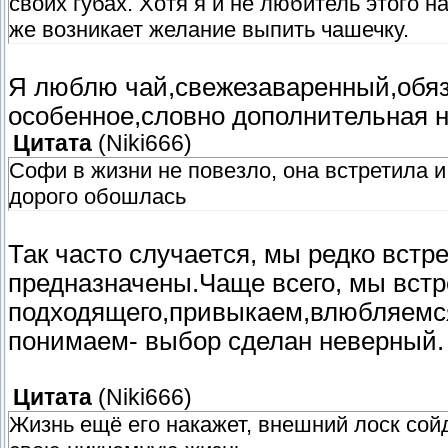
своих губах. Хотя я и не любитель этого н
же возникает желание выпить чашечку.
Я люблю чай,свежезаваренный,обяза
особенное,словно дополнительная н
Цитата
(
Niki666
)
Софи в жизни не повезло, она встретила и
дорого обошлась
Так часто случается, мы редко встр
предназначены.Чаще всего, мы встр
подходящего,привыкаем,влюбляемся
понимаем- выбор сделан неверный.
Цитата
(
Niki666
)
Жизнь ещё его накажет, внешний лоск сой