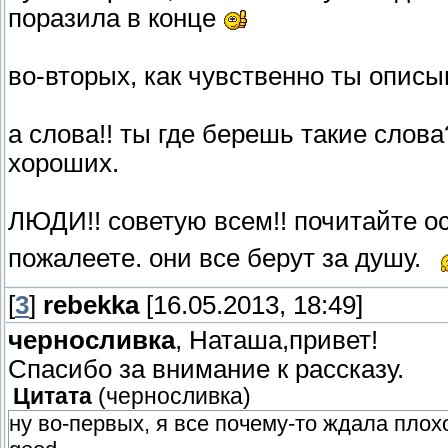
поразила в конце
во-вторых, как чувственно ты описы
а слова!! ты где берешь такие слова
хороших.
ЛЮДИ!! советую всем!! почитайте ос
пожалеете. они все берут за душу.
[
3
]
rebekka
[16.05.2013, 18:49]
черносливка
, Наташа,привет!
Спасибо за внимание к рассказу.
Цитата
(
черносливка
)
ну во-первых, я все почему-то ждала плох