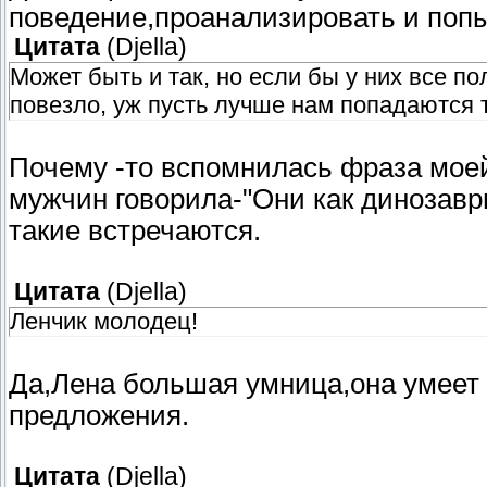
поведение,проанализировать и попы
Цитата
(
Djella
)
Может быть и так, но если бы у них все п
повезло, уж пусть лучше нам попадаются т
Почему -то вспомнилась фраза моей
мужчин говорила-"Они как динозав
такие встречаются.
Цитата
(
Djella
)
Ленчик молодец!
Да,Лена большая умница,она умеет 
предложения.
Цитата
(
Djella
)