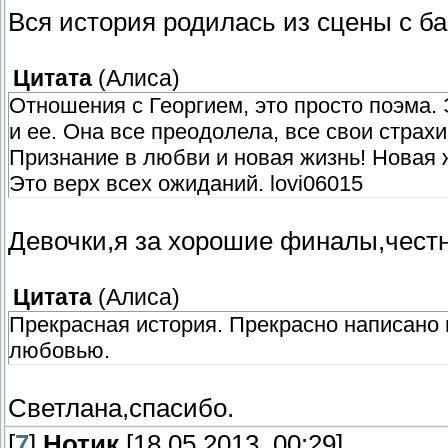
Вся история родилась из сцены с ба
Цитата
(
Алиса
)
Отношения с Георгием, это просто поэма. 
и ее. Она все преодолела, все свои страх
Признание в любви и новая жизнь! Новая ж
Это верх всех ожиданий. lovi06015
Девочки,я за хорошие финалы,честн
Цитата
(
Алиса
)
Прекрасная история. Прекрасно написано 
любовью.
Светлана,спасибо.
[
7
]
Нотик
[18.05.2013, 00:29]