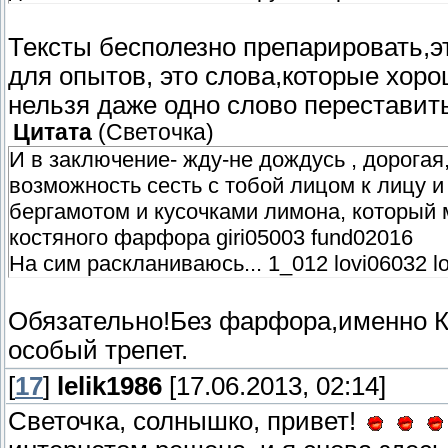
Тексты бесполезно препарировать,э
для опытов, это слова,которые хоро
нельзя даже одно слово переставит
Цитата
(
Светочка
)
И в заключение- жду-не дождусь , дорогая,
возможность сесть с тобой лицом к лицу и
бергамотом и кусочками лимона, который м
костяного фарфора giri05003 fund02016
На сим раскланиваюсь... 1_012 lovi06032 l
Обязательно!Без фарфора,именно 
особый трепет.
[
17
]
lelik1986
[17.06.2013, 02:14]
Светочка, солнышко, привет!