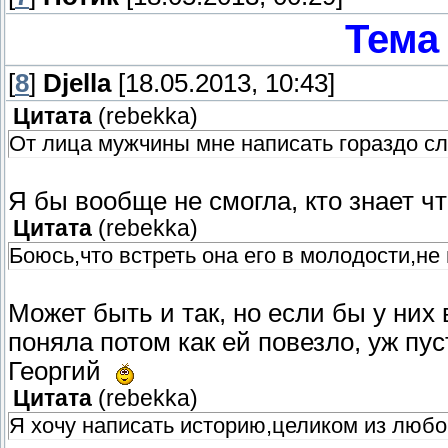
Тема
[
8
]
Djella
[18.05.2013, 10:43]
Цитата
(
rebekka
)
От лица мужчины мне написать гораздо с
Я бы вообще не смогла, кто знает чт
Цитата
(
rebekka
)
Боюсь,что встреть она его в молодости,не
Может быть и так, но если бы у них
поняла потом как ей повезло, уж пу
Георгий
Цитата
(
rebekka
)
Я хочу написать историю,целиком из люб