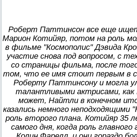
Роберт Паттинсон все еще ищет 
Марион Котийяр, потом на роль м
в фильме "Космополис" Дэвида Кро
участие снова под вопросом, с тех
со страницы фильма, после того
том, что ее имя стоит первым в сп
Роберту Паттинсону и могла у
талантливыми актрисами, как 
может, Найтли в конечном ито
казались немного неподходящими "
роль второго плана. Котийяр 35 л
самого дня, когда роль главного
Колин Фарелл, и они гораздо бо