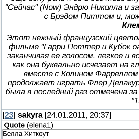
"Сейчас" (Now) Эндрю Николла и за
с Брэдом Питтом и, мож
Кле
Этот нежный французский цветок
фильме "Гарри Поттер и Кубок ог
заканчивая ее голосом, легкое и 
как она буквально исчезает на г
вместе с Колином Фарреллом 
продолжает играть Флер Делакур
была в последний раз отмечена з
"1
[
23
]
sakyra
[24.01.2011, 20:37]
Quote
(
elena1
)
Белла Хиткоут