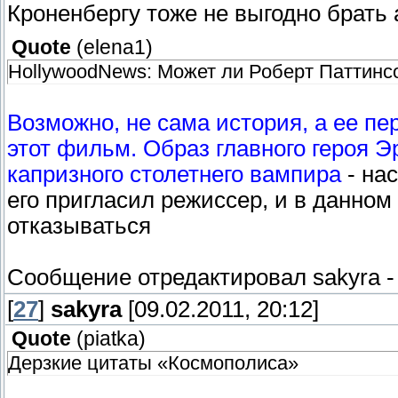
Кроненбергу тоже не выгодно брать 
Quote
(
elena1
)
HollywoodNews: Может ли Роберт Паттинсо
Возможно, не сама история, а ее п
этот фильм. Образ главного героя Э
капризного столетнего вампира
- нас
его пригласил режиссер, и в данно
отказываться
Сообщение отредактировал
sakyra
[
27
]
sakyra
[09.02.2011, 20:12]
Quote
(
piatka
)
Дерзкие цитаты «Космополиса»