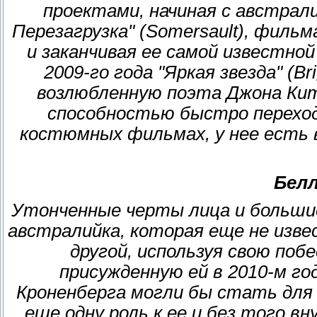
проектами, начиная с австрал
Перезагрузка" (Somersault), фильма
и заканчивая ее самой известн
2009-го года "Яркая звезда" (Bri
возлюбленную поэта Джона Кит
способностью быстро переход
костюмных фильмах, у нее есть
Бел
Утонченные черты лица и большие
австралийка, которая еще не изве
другой, используя свою побед
присужденную ей в 2010-м г
Кроненберга могли бы стать для
еще одну роль к ее и без того в