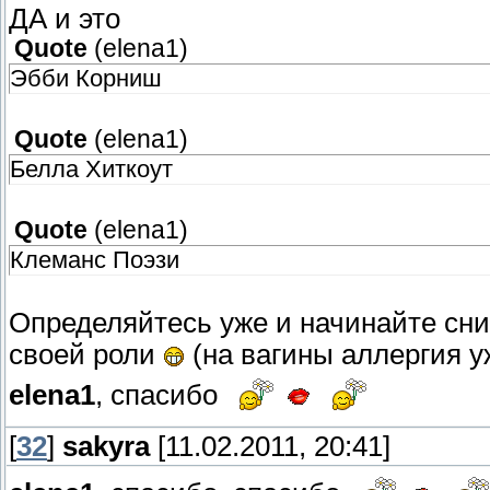
ДА и это
Quote
(
elena1
)
Эбби Корниш
Quote
(
elena1
)
Белла Хиткоут
Quote
(
elena1
)
Клеманс Поэзи
Определяйтесь уже и начинайте сним
своей роли
(на вагины аллергия у
elena1
, спасибо
[
32
]
sakyra
[11.02.2011, 20:41]