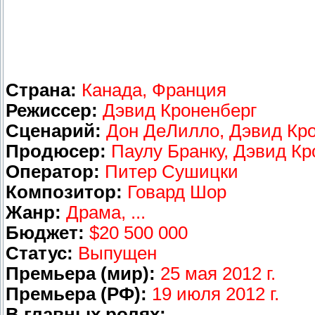
Страна:
Канада, Франция
Режиссер:
Дэвид Кроненберг
Сценарий:
Дон ДеЛилло, Дэвид Кр
Продюсер:
Паулу Бранку, Дэвид Кро
Оператор:
Питер Сушицки
Композитор:
Говард Шор
Жанр:
Д
рама, ...
Бюджет:
$20 500 000
Статус:
Выпущен
Премьера (мир):
25 мая 2012 г.
Премьера (РФ):
19 июля 2012 г.
В главных ролях: