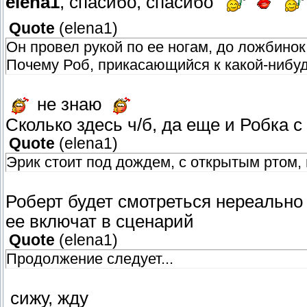
elena1
, спасибо, спасибо
Quote
(
elena1
)
Он провел рукой по ее ногам, до ложбинок
Почему Роб, прикасающийся к какой-нибуд
не знаю
Сколько здесь ч/б, да еще и Робка с
Quote
(
elena1
)
Эрик стоит под дождем, с открытым ртом, 
Роберт будет смотреться нереально 
ее включат в сценарий
Quote
(
elena1
)
Продолжение следует...
сижу, жду