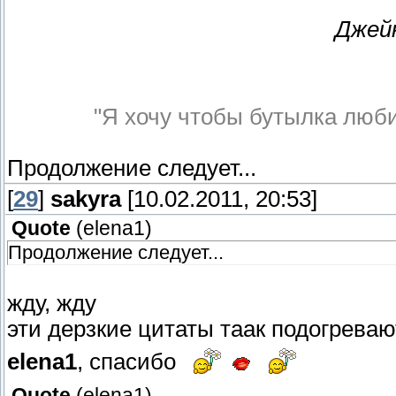
Джейн
"Я хочу чтобы бутылка любил
Продолжение следует...
[
29
]
sakyra
[10.02.2011, 20:53]
Quote
(
elena1
)
Продолжение следует...
жду, жду
эти дерзкие цитаты таак подогрева
elena1
, спасибо
Quote
(
elena1
)