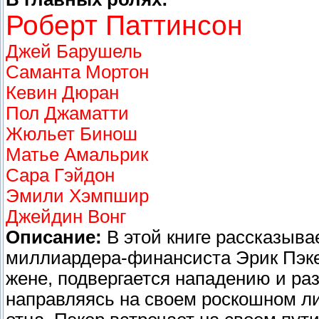
Роберт Паттинсон
Джей Барушель
Саманта Мортон
Кевин Дюран
Пол Джаматти
Жюльет Бинош
Матье Амальрик
Сара Гэйдон
Эмили Хэмпшир
Джейдин Вонг
Описание:
В этой книге рассказывае
миллиардера-финансиста Эрик Пэке
жене, подвергается нападению и ра
направляясь на своем роскошном л