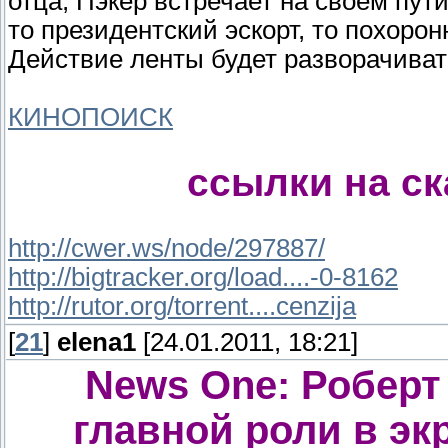
отца, Пэкер встречает на своем пут
то президентский эскорт, то похоро
Действие ленты будет разворачивать
КИНОПОИСК
ссылки на с
http://cwer.ws/node/297887/
http://bigtracker.org/load....-0-8162
http://rutor.org/torrent....cenzija
[
21
]
elena1
[24.01.2011, 18:21]
News One: Роберт
главной роли в эк