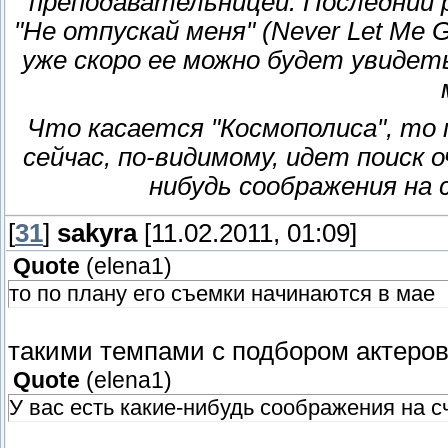
преподавательницей. Последний 
"Не отпускай меня" (Never Let Me 
уже скоро ее можно будет увидет
Что касается "Космополиса", то 
сейчас, по-видимому, идет поиск о
нибудь соображения на
[
31
]
sakyra
[11.02.2011, 01:09]
Quote
(
elena1
)
то по плану его съемки начинаются в мае
такими темпами с подбором актеров
Quote
(
elena1
)
У вас есть какие-нибудь соображения на с