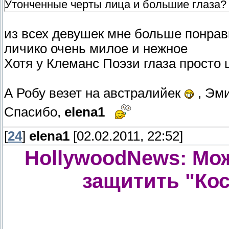
Утонченные черты лица и большие глаза? 
из всех девушек мне больше понрави
личико очень милое и нежное
Хотя у Клеманс Поэзи глаза просто 
А Робу везет на австралийек
, Эми
Спасибо,
elena1
[
24
]
elena1
[02.02.2011, 22:52]
HollywoodNews: Мож
защитить "Кос