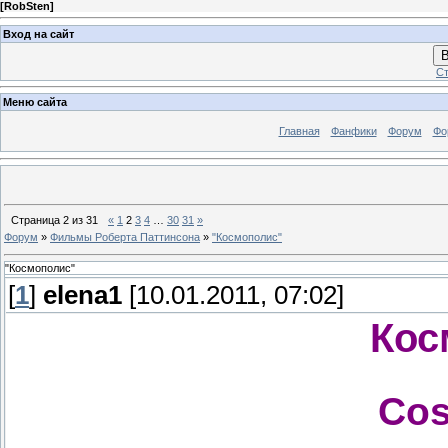
[
RobSten
]
Вход на сайт
В
Ст
Меню сайта
Главная
Фанфики
Форум
Фо
Страница
2
из
31
«
1
2
3
4
…
30
31
»
Форум
»
Фильмы Роберта Паттинсона
»
"Космополис"
"Космополис"
[
1
]
elena1
[10.01.2011, 07:02]
Кос
Cos