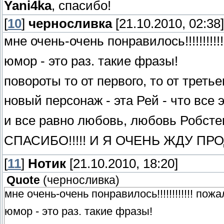
Yani4ka
, спасибо!
[
10
]
черносливка
[21.10.2010, 02:38]
мне очень-очень понравилось!!!!!!!!!!
юмор - это раз. такие фразы!
повороты то от первого, то от третье
новый персонаж - эта Рей - что все 
и все равно любовь, любовь Робсте
СПАСИБО!!!!! И Я ОЧЕНЬ ЖДУ ПР
[
11
]
Нотик
[21.10.2010, 18:20]
Quote
(
черносливка
)
мне очень-очень понравилось!!!!!!!!!!!! пож
юмор - это раз. такие фразы!