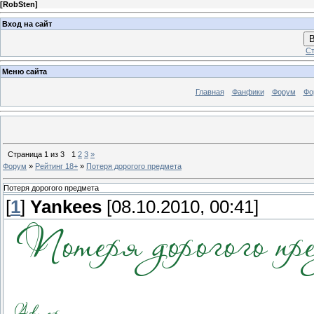
[
RobSten
]
Вход на сайт
В
Ст
Меню сайта
Главная
Фанфики
Форум
Фо
Страница
1
из
3
1
2
3
»
Форум
»
Рейтинг 18+
»
Потеря дорогого предмета
Потеря дорогого предмета
[
1
]
Yankees
[08.10.2010, 00:41]