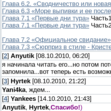
Глава 6.2. «Сводничество или новая
Глава 6.3 «Море выпивки и ее после
Глава 7.1 «Первые дни тура»
Часть
Глава 7.1 «Первые дни тура»
Часть
Глава 7.2 «Официальное свидание»
Глава 7.3 «Сюрприз в стиле - Крист
[
2
]
Anyutik
[08.10.2010, 06:20]
я начинала читать его...но потом по
запомнила...вот теперь есть возмож
[
3
]
Hyrtek
[08.10.2010, 21:22]
Yani4ka
, ждем...
[
4
]
Yankees
[14.10.2010, 21:43]
Anyutik
,
Hyrtek
,
Спасибо!
)