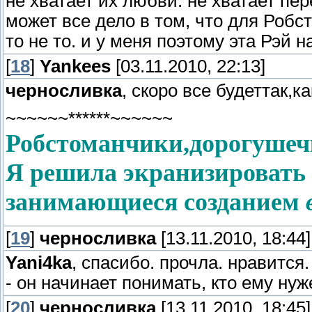
не хватает их любви. не хватает пе
может все дело в том, что для Робст
то не то. и у меня поэтому эта Рэй 
[
18
]
Yankees
[03.11.2010, 22:13]
черносливка
, скоро все будеттак,к
~~~~~~******~~~~~~
Робстоманчики,дорогуше
Я решила экранизировать э
занимающиеся созданием
[
19
]
черносливка
[13.11.2010, 18:44]
Yani4ka
, спасибо. прочла. нравится
- он начинает понимать, кто ему нуж
[
20
]
черносливка
[13.11.2010, 18:45]