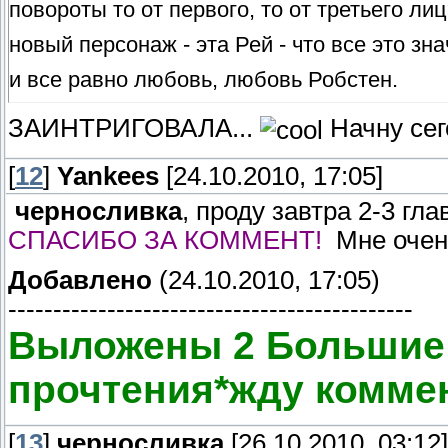
повороты то от первого, то от третьего лиц
новый персонаж - эта Рей - что все это зн
и все равно любовь, любовь Робстен.
ЗАИНТРИГОВАЛА...
Начну сег
[
12
]
Yankees
[24.10.2010, 17:05]
черносливка
, проду завтра 2-3 гла
СПАСИБО ЗА КОММЕНТ!
Мне очен
Добавлено
(24.10.2010, 17:05)
---------------------------------------------
Выложены 2 Большие г
прочтения*жду комме
[
13
]
черносливка
[26.10.2010, 03:12]