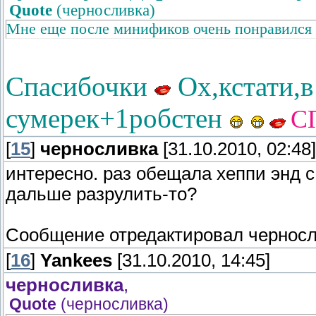
Quote
(
черносливка
)
Мне еще после минификов очень понравился т
Спасибочки
Ох,кстати,в
сумерек+1робстен
С
[
15
]
черносливка
[31.10.2010, 02:48]
интересно. раз обещала хеппи энд с
дальше разрулить-то?
Сообщение отредактировал
чернос
[
16
]
Yankees
[31.10.2010, 14:45]
черносливка
,
Quote
(
черносливка
)