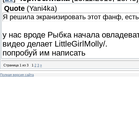
Quote
(
Yani4ka
)
Я решила экранизировать этот фанф, ест
у нас вроде Рыбка начала овладеват
видео делает LittleGirlMolly/.
попробуй им написать
Страница
1
из
3
1
2
3
»
Полная версия сайта