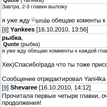
Quote
(
Yani4ka
)
Завтра, 2-3 главки выложу
я уже жду
обещаю коменты к 
[
8
]
Yankees
[16.10.2010, 13:56]
рыбка
,
Quote
(
рыбка
)
я уже жду обещаю комменты к каждой гла
Хех)Спасибо!рада что ты тоже прис
Сообщение отредактировал
Yani4ka
[
9
]
Shevaree
[16.10.2010, 14:12]
Прочитала первые четыре главки, о
продолжения!