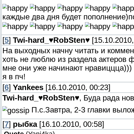
каждые два дня будет пополнение)п
[
5
]
Twi-hard_♥RobSten♥
[15.10.2010,
На выходных начну читать и коммен
хоть не люблю из раздела актеров ф
мне они уже начинают нравиццца)))
я в пч!
[
6
]
Yankees
[16.10.2010, 00:23]
Twi-hard_♥RobSten♥
, Буда рада н
П.с.Завтра, 2-3 главки выл
[
7
]
рыбка
[16.10.2010, 00:58]