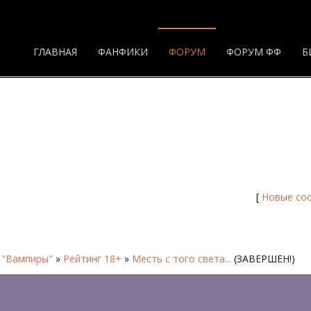
ГЛАВНАЯ
ФАНФИКИ
ФОРУМ
ФОРУМ ФФ
Б
а 2 - Форум
[
Новые со
 "Вампиры"
»
Рейтинг 18+
»
Месть с того света...
(ЗАВЕРШЕН!)