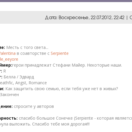
Дата: Воскресенье, 22.07.2012, 22:42 
е:
Месть с того света...
Valentina
в соавторстве с
Serpiente
ttle_eeyore
ймер:
герои принадлежат Стефани Майер. Некоторые наши.
:
R
:
Белла / Эдвард
eathfic, Angst, Romance
и:
Как защитить свою семью, если тебя уже нет в живых?
Закончен
ение:
спросите у авторов
рность:
спасибо большое Сонечке (Serpiente - которая являетс
ула выложить. Спасибо тебе моя дорогая!!!