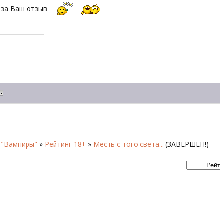
 за Ваш отзыв
 "Вампиры"
»
Рейтинг 18+
»
Месть с того света...
(ЗАВЕРШЕН!)