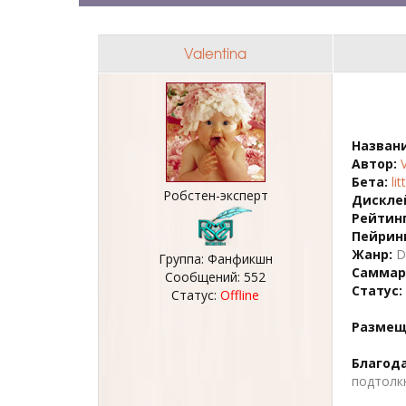
Valentina
Названи
Автор:
Бета:
li
Робстен-эксперт
Дискле
Рейтинг
Пейринг
Жанр:
D
Группа: Фанфикшн
Саммар
Сообщений:
552
Статус:
Статус:
Offline
Размещ
Благода
подтолкн