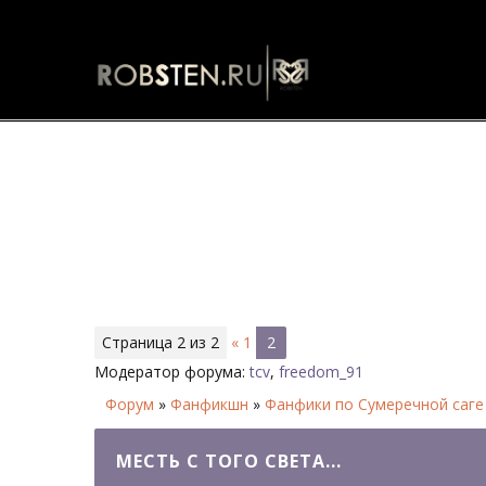
Месть с того света... - Страниц
Страница
2
из
2
«
1
2
Модератор форума:
tcv
,
freedom_91
Форум
»
Фанфикшн
»
Фанфики по Сумеречной саге
МЕСТЬ С ТОГО СВЕТА...