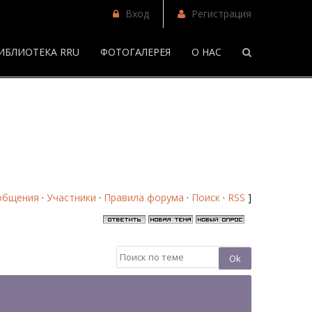
Вход
Регистрация
ИБЛИОТЕКА RRU
ФОТОГАЛЕРЕЯ
О НАС
/
Месть с того света... - Страница 2 - Форум
общения
·
Участники
·
Правила форума
·
Поиск
·
RSS
]