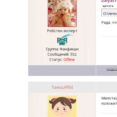
Darya51
Цитата
Отличн
Рада, чт
Робстен-эксперт
Группа: Фанфикшн
Сообщений:
552
Статус:
Offline
Танюш9954
Милота)
положит