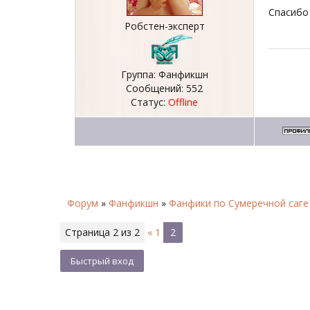
Спасибо
Робстен-эксперт
Группа: Фанфикшн
Сообщений:
552
Статус:
Offline
Форум
»
Фанфикшн
»
Фанфики по Сумеречной саге
Страница
2
из
2
«
1
2