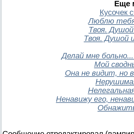
Еще
Кусочек 
Люблю тебя
Твоя. Душой
Твоя. Душой 
Делай мне больно..
Мой сводн
Она не видит, но
Нерушимая
Нелегальна
Ненавижу его, ненав
Обнажит
Сообщение отредактировал
(вампир