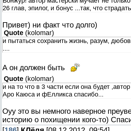
Бонжур! автор мастерски мучает не только
26 глав, эпилог, и бонус ...так, что страд
Привет) ни факт что долго)
Quote
(
kolomar
)
и пытаться сохранить жизнь, разум, дюбов
....
А он должен быть
Quote
(
kolomar
)
и на то что в 3 части если она будет ,ав
Аро Каюса и фЕлликса спасибо...
Оуу это вы немного наверное преув
историю о похищении кого-то) Спаси
[
186
]
КЛёля
[08.12.2012, 09:54]