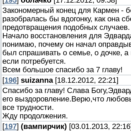
[
195
]
облачко
[17.12.2012, 09:58]
Закономерный конец для Кармен - б
разобралась бы вдогонку, как она сб
предотвращения подобных случаев.
Начало восстановления для Эдварда
понимаю, почему он начал оправдыв
был спрашивать о семье, о дочке, а 
если потребуется.
Всем большое спасибо за 7 главу!
[
196
]
suizanna
[18.12.2012, 22:21]
Спасибо за главу! Слава Богу,Эдвар
его выздоровление.Верю,что любов
все трудности.
Жду продолжения.
[
197
]
(вампирчик)
[03.01.2013, 22:16