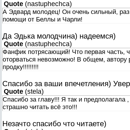
Quote
(
nastuphechca
)
А Эдвард молодец! Он очень сильный, раз
помощи от Беллы и Чарли!
Да Эдька молодчина) надеемся)
Quote
(
nastuphechca
)
Фанфик потрясающий! Что первая часть, ч
оторваться невозможно! В общем, автору р
продку!!!!!!!!!
Спасибо за ваши впечетления) Увере
Quote
(
stela
)
Спасибо за главу!!! Я так и предполагала 
страшно читать всё это!!!
Незачто спасибо что читаете)