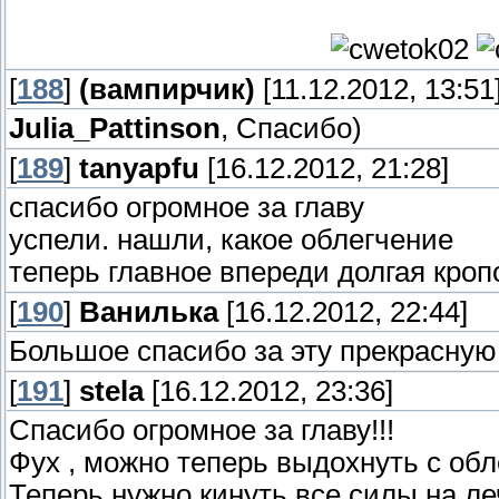
[
188
]
(вампирчик)
[11.12.2012, 13:51
Julia_Pattinson
, Спасибо)
[
189
]
tanyapfu
[16.12.2012, 21:28]
спасибо огромное за главу
успели. нашли, какое облегчение
теперь главное впереди долгая кро
[
190
]
Ванилька
[16.12.2012, 22:44]
Большое спасибо за эту прекрасную
[
191
]
stela
[16.12.2012, 23:36]
Спасибо огромное за главу!!!
Фух , можно теперь выдохнуть с обл
Теперь нужно кинуть все силы на ле