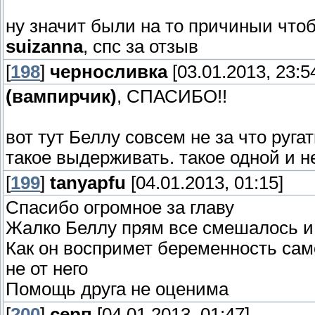
ну значит были на то причиныи чтоб
suizanna
, спс за отзыв
[
198
]
черносливка
[03.01.2013, 23:5
(вампирчик)
, СПАСИБО!!
вот тут Беллу совсем не за что ругат
такое выдерживать. такое одной и н
[
199
]
tanyapfu
[04.01.2013, 01:15]
Спасибо огромное за главу
Жалко Беллу прям все смешалось и
Как он воспримет беременность сам
не от него
Помощь друга не оценима
[
200
]
серп
[04.01.2013, 01:47]