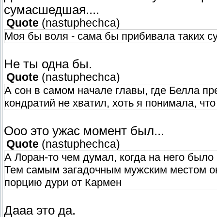
сумасшедшая....
Quote
(
nastuphechca
)
Моя бы воля - сама бы прибивала таких су
Не ты одна бы.
Quote
(
nastuphechca
)
А сон в самом начале главы, где Белла пре
кондратий не хватил, хоть я понимала, что 
Ооо это ужас момент был...
Quote
(
nastuphechca
)
А Лоран-то чем думал, когда на него было 
Тем самым загадочным мужским местом он
порцию дури от Кармен
Дааа это да.