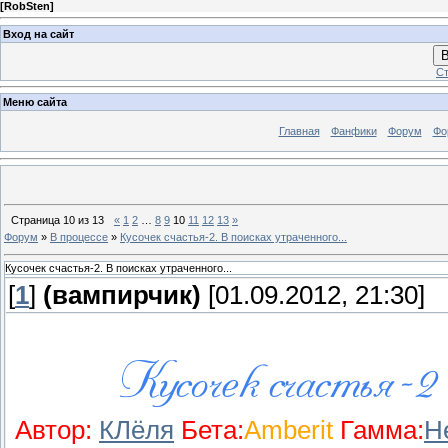
[
RobSten
]
Вход на сайт
В
Ст
Меню сайта
Главная
Фанфики
Форум
Фо
Страница
10
из
13
«
1
2
…
8
9
10
11
12
13
»
Форум
»
В процессе
»
Кусочек счастья-2. В поисках утраченного...
Кусочек счастья-2. В поисках утраченного...
[
1
]
(вампирчик)
[01.09.2012, 21:30]
Автор:
КЛёля
Бета:
Amberit
Гамма:
H