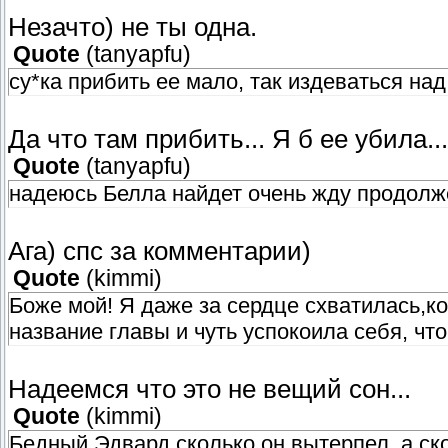
Незачто) не ты одна.
Quote
(
tanyapfu
)
су*ка прибить ее мало, так издеваться н
Да что там прибить... Я б ее убила...
Quote
(
tanyapfu
)
надеюсь Белла найдет очень жду продолж
Ага) спс за комментарии)
Quote
(
kimmi
)
Боже мой! Я даже за сердце схватилась,ко
название главы и чуть успокоила себя, что
Надеемся что это не вещий сон...
Quote
(
kimmi
)
Бедный Эдвард,сколько он вытерпел, а ск