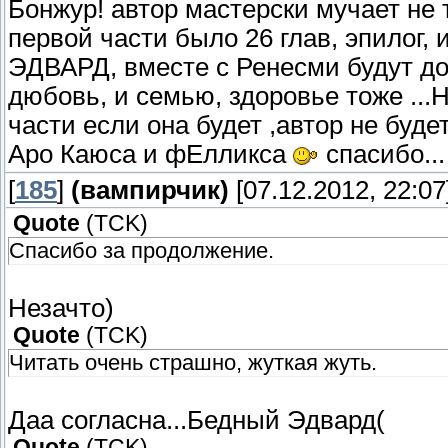
Бонжур! автор мастерски мучает не т
первой части было 26 глав, эпилог, и
ЭДВАРД, вместе с Ренесми будут дол
дюбовь, и семью, здоровье тоже ...На
части если она будет ,автор не бу
Аро Каюса и фЕлликса
спасибо...
[
185
]
(вампирчик)
[07.12.2012, 22:07
Quote
(
TCK
)
Спасибо за продолжение.
Незачто)
Quote
(
TCK
)
Читать очень страшно, жуткая жуть.
Даа согласна...Бедный Эдвард(
Quote
(
TCK
)