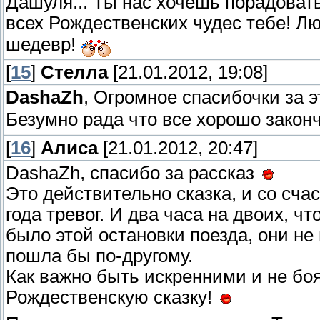
Дашуля... Ты нас хочешь порадоват
всех Рождественских чудес тебе! Лю
шедевр!
[
15
]
Стелла
[21.01.2012, 19:08]
DashaZh
, Огромное спасибочки за эт
Безумно рада что все хорошо законч
[
16
]
Алиса
[21.01.2012, 20:47]
DashaZh, спасибо за рассказ
Это действительно сказка, и со сча
года тревог. И два часа на двоих, ч
было этой остановки поезда, они не 
пошла бы по-другому.
Как важно быть искренними и не бо
Рождественскую сказку!