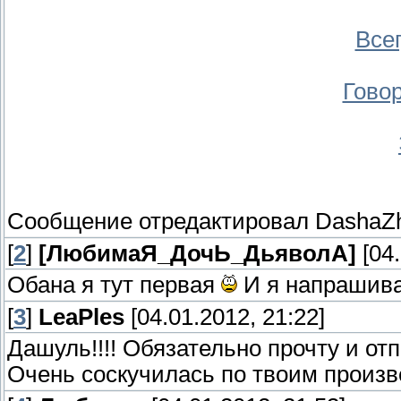
Все
Говор
Сообщение отредактировал
DashaZ
[
2
]
[ЛюбимаЯ_ДочЬ_ДьяволА]
[04.
Обана я тут первая
И я напрашив
[
3
]
LeaPles
[04.01.2012, 21:22]
Дашуль!!!! Обязательно прочту и от
Очень соскучилась по твоим произ