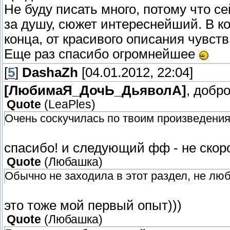
Не буду писать много, потому что с
за душу, сюжет интереснейший. В кон
конца, от красивого описания чувств
Еще раз спасибо огромнейшее
[
5
]
DashaZh
[04.01.2012, 22:04]
[ЛюбимаЯ_ДочЬ_ДьяволА]
, добр
Quote
(
LeaPles
)
Очень соскучилась по твоим произведения
спасибо! и следующий фф - не скор
Quote
(
Любашка
)
Обычно не заходила в этот раздел, не лю
это тоже мой первый опыт)))
Quote
(
Любашка
)