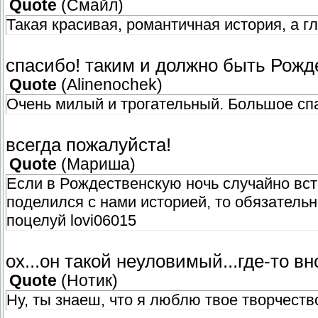
Quote
(
Смайл
)
Такая красивая, романтичная история, а г
спасибо! таким и должно быть Рожд
Quote
(
Alinenochek
)
Очень милый и трогательный. Большое сп
всегда пожалуйста!
Quote
(
Мариша
)
Если в Рождественскую ночь случайно вст
поделился с нами историей, то обязательно
поцелуй lovi06015
ох...он такой неуловимый...где-то вн
Quote
(
Нотик
)
Ну, ты знаеш, что я люблю твое творчеств