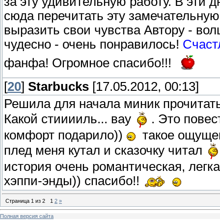
за эту удивительную работу. В эти 
сюда перечитать эту замечательную 
выразить свои чувства Автору - вол
чудесно - очень понравилось!
Счаст
фанфа! Огромное спасибо!!!
[
20
]
Starbucks
[17.05.2012, 00:13]
Решила для начала миник прочитат
Какой стииииль... вау
. Это повес
комфорт подарило))
такое ощущени
плед меня кутал и сказочку читал
история очень романтическая, легк
хэппи-энды)) спасибо!!
Страница
1
из
2
1
2
»
Полная версия сайта