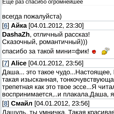
Еще раз спасибо огромнейшее
всегда пожалуйста)
[
6
]
Айка
[04.01.2012, 23:30]
DashaZh
, отличный рассказ!
Сказочный, романтичный)))
спасибо за такой мини=фик!
[
7
]
Alice
[04.01.2012, 23:56]
Даша... это такое чудо...Настоящее
такая изысканная, тонкочувствующая
трепетная как это твое эссе...Я чит
воспринимается,..и плакала.Даша, 
[
8
]
Смайл
[04.01.2012, 23:56]
Дашуль, ты умничка. Такая красивая