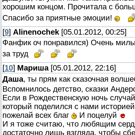
хорошим концом. Прочитала с боль
Спасибо за приятные эмоции!
[
9
]
Alinenochek
[05.01.2012, 00:25]
Фанфик оч понравился) Очень милы
за труд
[
10
]
Мариша
[05.01.2012, 22:16]
Даша
, ты прям как сказочная волш
Вспомнилось детство, сказки Андерс
Если в Рождественскую ночь случай
который поделился с нами историей,
пожелай всех благ
И поцелуй
И я тоже считаю, что любящим серд
достаточно лишь взгляда, чтобы сб