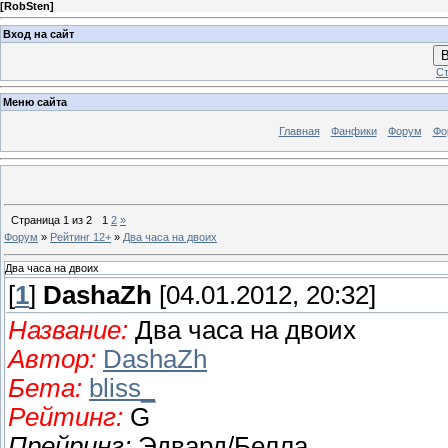
[
RobSten
]
Вход на сайт
В
Ст
Меню сайта
Главная
Фанфики
Форум
Фо
Страница
1
из
2
1
2
»
Форум
»
Рейтинг 12+
»
Два часа на двоих
Два часа на двоих
[
1
]
DashaZh
[04.01.2012, 20:32]
Название:
Два часа на двоих
Автор:
DashaZh
Бета:
bliss_
Рейтинг:
G
Прейринг:
Эдвард/Белла