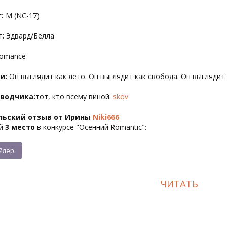
:
M (NC-17)
:
Эдвард/Белла
omance
и:
Он выглядит как лето. Он выглядит как свобода. Он выглядит
еводчика:
тот, кто всему виной:
skov
льский отзыв от Ирины
Niki666
ий
3 место
в конкурсе "Осенний Romantic":
ЧИТАТЬ