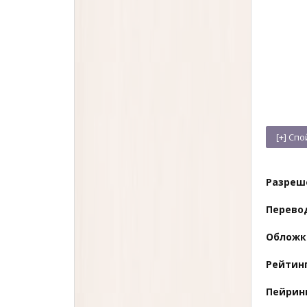
Разреш
Перево
Обложк
Рейтинг
Пейринг