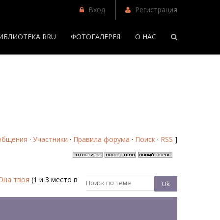
Вход
Регистрация
ИБЛИОТЕКА RRU
ФОТОГАЛЕРЕЯ
О НАС
/
Самое прекрасное сожаление/Она твоя - Форум
общения
·
Участники
·
Правила форума
·
Поиск
·
RSS
]
Она твоя
(1 и 3 место в