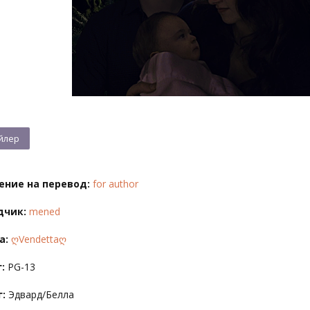
ение на перевод:
for author
дчик:
mened
а:
ღVendettaღ
:
PG-13
:
Эдвард/Белла