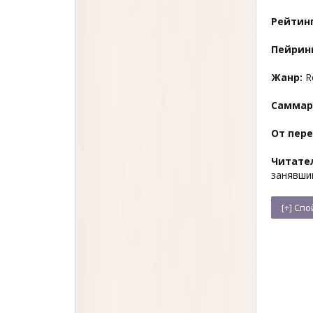
Рейтинг
Пейринг
Жанр:
R
Саммар
От пер
Читате
занявш