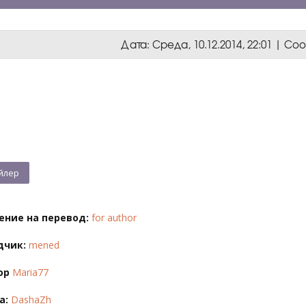
Дата: Среда, 10.12.2014, 22:01 | С
ение на перевод:
for author
дчик:
mened
ор
Maria77
а:
DashaZh