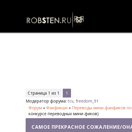
Самое прекрасное сожаление/
Страница
1
из
1
1
Модератор форума:
tcv
,
freedom_91
Форум
»
Фанфикшн
»
Переводы мини-фанфиков по
конкурсе переводных мини-фиков)
САМОЕ ПРЕКРАСНОЕ СОЖАЛЕНИЕ/ОН