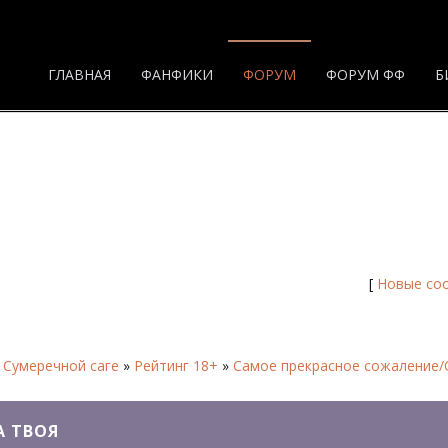
ГЛАВНАЯ
ФАНФИКИ
ФОРУМ
ФОРУМ ФФ
Б
Она твоя - Форум
[
Новые со
 Сумеречной саге
»
Рейтинг 18+
»
Самое прекрасное сожаление/
А ТВОЯ