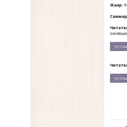
Жанр:
R
Саммар
Читате
занявш
Читате