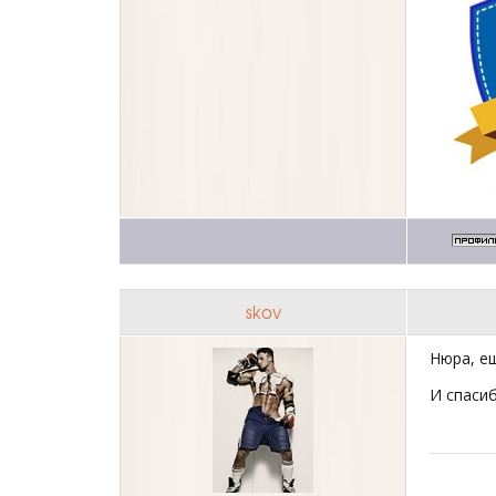
skov
Нюра, е
И спаси