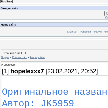
[
RobSten
]
Вход на сайт
В
Ст
Меню сайта
Главная
Фанфики
Форум
Фо
Страница
1
из
1
1
Форум
»
Рейтинг 12+
»
Агорафобия
Агорафобия
[
1
]
hopelexxx7
[23.02.2021, 20:52]
Оригинальное назван
Автор: JK5959