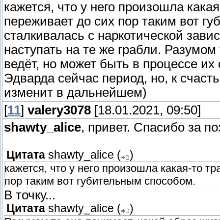
кажется, что у него произошла какая
переживает до сих пор таким вот г
сталкивалась с наркотической зави
наступать на те же грабли. Разумом 
ведёт, но может быть в процессе и
Эдварда сейчас период, но, к счасть
изменит в дальнейшем)
[
11
]
valery3078
[18.01.2021, 09:50]
shawty_alice
, привет. Спасибо за п
Цитата
shawty_alice
(
)
кажется, что у него произошла какая-то т
пор таким вот губительным способом.
В точку...
Цитата
shawty_alice
(
)