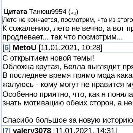
Цитата
Танюш9954
(
)
Лето не кончается, посмотрим, что из этог
К сожалению, лето не вечно, а вот пр
продлевает... так что посмотрим...
[
6
]
MetoU
[11.01.2021, 10:28]
С открытием новой темы!
Обложка крутая, Белла выглядит п
В последнее время прямо мода кака
жалуюсь - кому могут не нравится 
Особенно приятно, что, как я понял
знать мотивацию обеих сторон, а не г
Спасибо большое за новую историю
[
7
]
valery3078
[11.01.2021, 14:31]