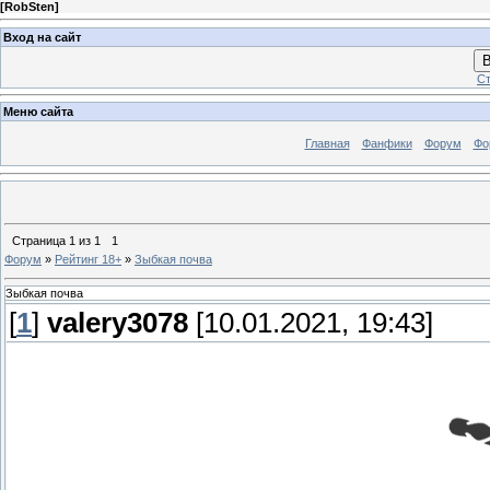
[
RobSten
]
Вход на сайт
В
Ст
Меню сайта
Главная
Фанфики
Форум
Фо
Страница
1
из
1
1
Форум
»
Рейтинг 18+
»
Зыбкая почва
Зыбкая почва
[
1
]
valery3078
[10.01.2021, 19:43]