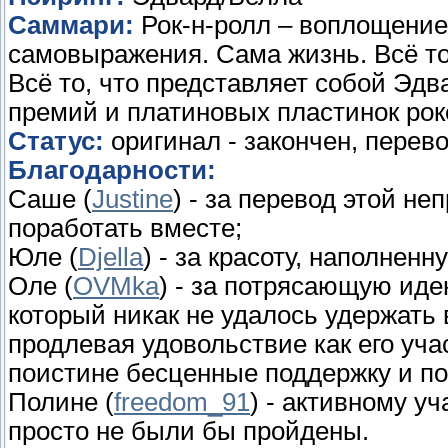
Саммари:
Рок-н-ролл – воплощение
самовыражения. Сама жизнь. Всё то
Всё то, что представляет собой Эд
премий и платиновых пластинок роке
Статус:
оригинал - закончен, перево
Благодарности:
Саше (
Justine
) - за перевод этой н
поработать вместе;
Юле (
Djella
) - за красоту, наполнен
Оле (
OVMka
) - за потрясающую иде
который никак не удалось удержать 
продлевая удовольствие как его учас
поистине бесценные поддержку и по
Полине (
freedom_91
) - активному уч
просто не были бы пройдены.