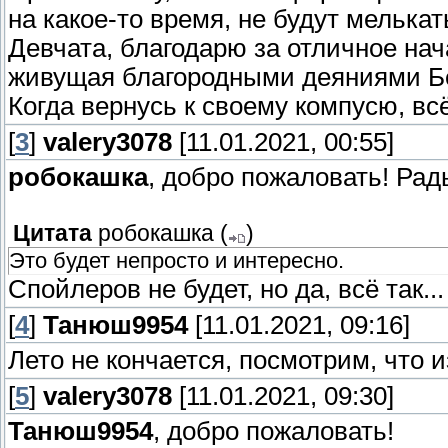
на какое-то время, не будут мелькат
Девчата, благодарю за отличное на
живущая благородными деяниями 
Когда вернусь к своему компусю, вс
[
3
]
valery3078
[11.01.2021, 00:55]
робокашка
, добро пожаловать! Рад
Цитата
робокашка
(
)
Это будет непросто и интересно.
Спойлеров не будет, но да, всё так...
[
4
]
Танюш9954
[11.01.2021, 09:16]
Лето не кончается, посмотрим, что и
[
5
]
valery3078
[11.01.2021, 09:30]
Танюш9954
, добро пожаловать!