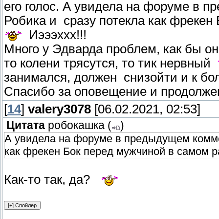
его голос. А увидела на форуме в 
Робика и сразу потекла как фрекен
Иэээххх!!!
Много у Эдварда проблем, как бы он
то колени трясутся, то тик нервный
занимался, должен снизойти и к бо
Спасибо за оповещение и продолже
[
14
]
valery3078
[06.02.2021, 02:53]
Цитата
робокашка
(
)
А увидела на форуме в предыдущем коммен
как фрекен Бок перед мужчиной в самом р
Как-то так, да?