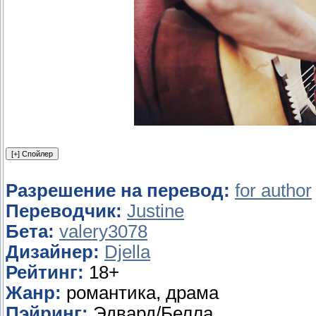
Разрешение на перевод:
for author
Переводчик:
Justine
Бета:
valery3078
Дизайнер:
Djella
Рейтинг:
18+
Жанр:
романтика, драма
Пэйринг:
Эдвард/Белла