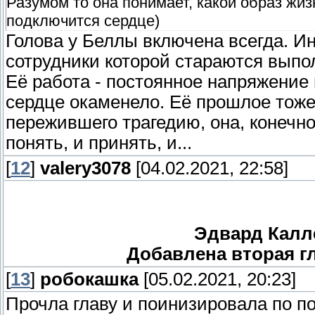
Разумом то она понимает, какой образ жиз
подключится сердце)
Голова у Беллы включена всегда. Ин
сотрудники которой стараются выпо
Её работа - постоянное напряжение 
сердце окаменело. Её прошлое тоже 
пережившего трагедию, она, конечно 
понять, и принять, и...
[
12
]
valery3078
[04.02.2021, 22:58]
Эдвард Калл
Добавлена вторая гл
[
13
]
робокашка
[05.02.2021, 20:23]
Прочла главу и поинизировала по по