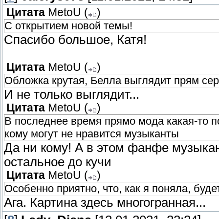
Цитата
MetoU
(
)
С открытием новой темы!
Спасибо большое, Катя!
Цитата
MetoU
(
)
Обложка крутая, Белла выглядит прям се
И не только выглядит...
Цитата
MetoU
(
)
В последнее время прямо мода какая-то п
кому могут не нравится музыканты
Да ни кому! А в этом фанфе музыкант
остальное до кучи
Цитата
MetoU
(
)
Особенно приятно, что, как я поняла, буд
Ага. Картина здесь многогранная...