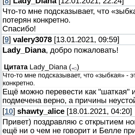
[
8
]
Lady_Diana
[12.01.2021, 22:24]
Что-то мне подсказывает, что «зыбка
потерян конкретно.
Спасибо!
[
9
]
valery3078
[13.01.2021, 09:59]
Lady_Diana
, добро пожаловать!
Цитата
Lady_Diana
(
)
Что-то мне подсказывает, что «зыбкая» - 
конкретно.
Ещё можно перевести как "шаткая" 
подмечена верно, а причины неустой
[
10
]
shawty_alice
[18.01.2021, 04:20]
Привет) поздравляю с открытием но
ещё ни о чем не говорит и Белле при