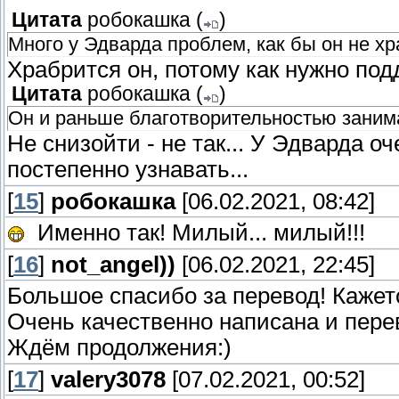
Цитата
робокашка
(
)
Много у Эдварда проблем, как бы он не хр
Храбрится он, потому как нужно под
Цитата
робокашка
(
)
Он и раньше благотворительностью занима
Не снизойти - не так... У Эдварда о
постепенно узнавать...
[
15
]
робокашка
[06.02.2021, 08:42]
Именно так! Милый... милый!!!
[
16
]
not_angel))
[06.02.2021, 22:45]
Большое спасибо за перевод! Кажетс
Очень качественно написана и пере
Ждём продолжения:)
[
17
]
valery3078
[07.02.2021, 00:52]