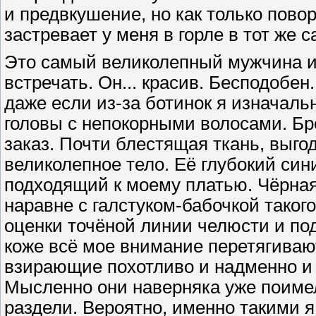
и предвкушение, но как только пово
застревает у меня в горле в тот же 
Это самый великолепный мужчина из
встречать. Он... красив. Бесподобен
даже если из-за ботинок я изначальн
головы с непокорными волосами. Бро
заказ. Почти блестящая ткань, выго
великолепное тело. Её глубокий си
подходящий к моему платью. Чёрна
наравне с галстуком-бабочкой таког
оценки точёной линии челюсти и по
коже всё мое внимание перетягивают
взирающие похотливо и надменно и
Мысленно они наверняка уже поимели
раздели. Вероятно, именно такими я