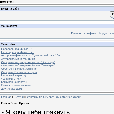
[
RobSten
]
Вход на сайт
В
Ст
Меню сайта
Главная
Фанфики
Форум
Фо
Categories
Переводы фанфиков 18+
Переводы фанфиков 12+
Авторские фанфики по Сумеречной саге 18+
Авторские мини-фанфики
Фанфики по Сумеречной саге "Все люди"
Фанфики по Сумеречной саге "Вампиры"
Собственные произведения
Фанфики. Из жизни актеров
Народный перевод
Фанфики-стихи
Конкурсные работы
Обзоры и голосования
Другие фандомы
Главная
»
Статьи
»
Фанфики по Сумеречной саге "Все люди"
Folie a Deux. Пролог
- Я хочу тебя трахнуть.