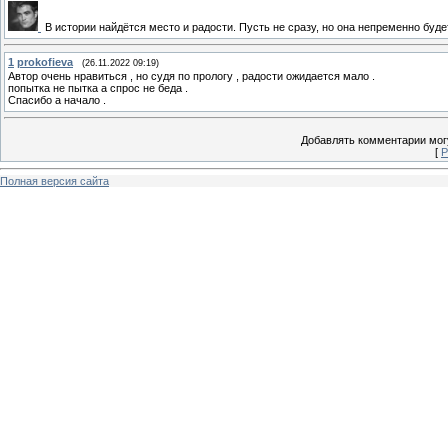
В истории найдётся место и радости. Пусть не сразу, но она непременно буде
1
prokofieva
(26.11.2022 09:19)
Автор очень нравиться , но судя по прологу , радости ожидается мало .
попытка не пытка а спрос не беда .
Спасибо а начало .
Добавлять комментарии могу
[
Р
Полная версия сайта