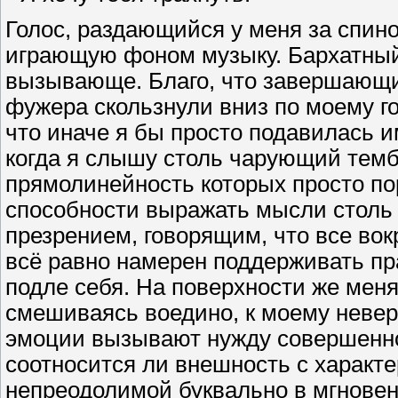
Голос, раздающийся у меня за спино
играющую фоном музыку. Бархатный
вызывающе. Благо, что завершающи
фужера скользнули вниз по моему г
что иначе я бы просто подавилась и
когда я слышу столь чарующий темб
прямолинейность которых просто пор
способности выражать мысли столь о
презрением, говорящим, что все вокр
всё равно намерен поддерживать пр
подле себя. На поверхности же меня
смешиваясь воедино, к моему неве
эмоции вызывают нужду совершенно 
соотносится ли внешность с характ
непреодолимой буквально в мгновен