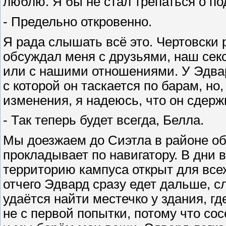
люблю. Я бы не стал трепаться о по
- Предельно откровенно.
Я рада слышать всё это. Чертовски 
обсуждал меня с друзьями, наш секс
или с нашими отношениями. У Эдва
с которой он таскается по барам, но
изменения, я надеюсь, что он сдерж
- Так теперь будет всегда, Белла.
Мы доезжаем до Сиэтла в районе об
прокладывает по навигатору. В дни 
территорию кампуса открыт для всех
отчего Эдвард сразу едет дальше, 
удаётся найти местечко у здания, гд
не с первой попытки, потому что со