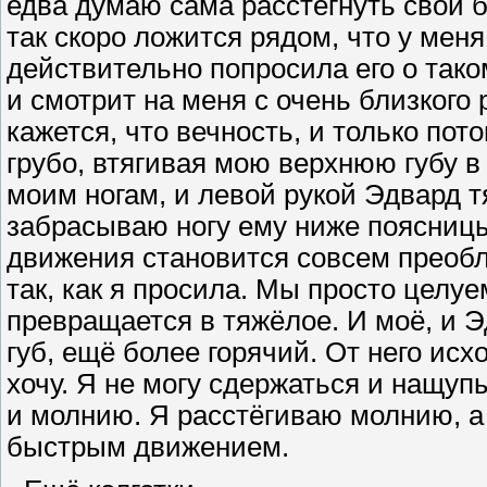
едва думаю сама расстегнуть свои б
так скоро ложится рядом, что у мен
действительно попросила его о тако
и смотрит на меня с очень близкого 
кажется, что вечность, и только пот
грубо, втягивая мою верхнюю губу в 
моим ногам, и левой рукой Эдвард т
забрасываю ногу ему ниже поясницы
движения становится совсем преоб
так, как я просила. Мы просто целу
превращается в тяжёлое. И моё, и Э
губ, ещё более горячий. От него исх
хочу. Я не могу сдержаться и нащуп
и молнию. Я расстёгиваю молнию, а
быстрым движением.