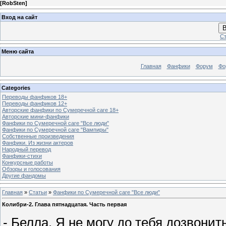
[
RobSten
]
Вход на сайт
В
Ст
Меню сайта
Главная
Фанфики
Форум
Фо
Categories
Переводы фанфиков 18+
Переводы фанфиков 12+
Авторские фанфики по Сумеречной саге 18+
Авторские мини-фанфики
Фанфики по Сумеречной саге "Все люди"
Фанфики по Сумеречной саге "Вампиры"
Собственные произведения
Фанфики. Из жизни актеров
Народный перевод
Фанфики-стихи
Конкурсные работы
Обзоры и голосования
Другие фандомы
Главная
»
Статьи
»
Фанфики по Сумеречной саге "Все люди"
Колибри-2. Глава пятнадцатая. Часть первая
- Белла. Я не могу до тебя дозвонит