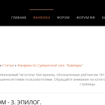
ГЛАВНАЯ
ФАНФИКИ
ФОРУМ
ФОРУМ ФФ
Б
»
Статьи
»
Фанфики по Сумеречной саге "Вампиры"
Уважаемый Читатель! Материалы, обозначенные рейтингом 18+,
ршеннолетними пользователями. Обращайте внимание на катего
страницы.
М - 3. ЭПИЛОГ.