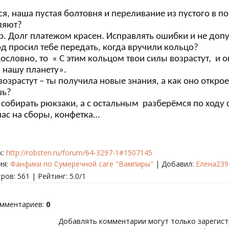
ся, наша пустая болтовня и переливание из пустого в по
ляют?
ер. Долг платежом красен. Исправлять ошибки и не доп
д просил тебе передать, когда вручили кольцо?
дословно, то « С этим кольцом твои силы возрастут, и 
 нашу планету».
возрастут – ты получила новые знания, а как оно откроет
шь?
 собирать рюкзаки, а с остальным разберёмся по ходу 
 час на сборы, конфетка…
к
:
http://robsten.ru/forum/64-3297-1#1507145
ия
:
Фанфики по Сумеречной саге "Вампиры"
|
Добавил
:
Елена239
тров
:
561
|
Рейтинг
:
5.0
/
1
омментариев
:
0
Добавлять комментарии могут только зарегист