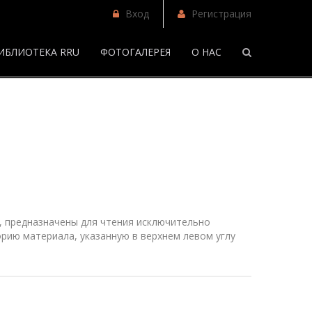
Вход
Регистрация
ИБЛИОТЕКА RRU
ФОТОГАЛЕРЕЯ
О НАС
/
Фанфики
 предназначены для чтения исключительно
рию материала, указанную в верхнем
левом
углу