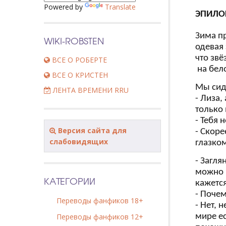
Powered by
Translate
ЭПИЛО
Зима
п
WIKI-ROBSTEN
одевая 
что звё
ВСЕ О РОБЕРТЕ
на бел
ВСЕ О КРИСТЕН
Мы сид
ЛЕНТА ВРЕМЕНИ RRU
- Лиза,
только
- Тебя 
Версия сайта для
- Скоре
слабовидящих
глазко
- Загл
можно п
КАТЕГОРИИ
кажется
- Почем
Переводы фанфиков 18+
- Нет, 
Переводы фанфиков 12+
мире ес