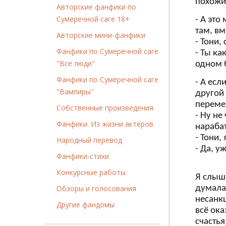
похожи
Авторские фанфики по
Сумеречной саге 18+
- А это
там, вм
Авторские мини-фанфики
- Тони,
Фанфики по Сумеречной саге
- Ты ка
"Все люди"
одном б
Фанфики по Сумеречной саге
- А есл
"Вампиры"
другой 
переме
Собственные произведения
- Ну не
Фанфики. Из жизни актеров
нараба
- Тони,
Народный перевод
- Да, у
Фанфики-стихи
Конкурсные работы
Я слыша
Обзоры и голосования
думала 
несанкц
Другие фандомы
всё ок
счастья