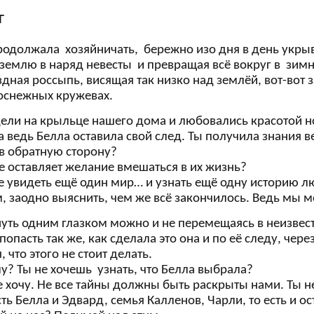
Г
родолжала
хозяйничать,
бережно изо дня в день укр
землю в наряд невесты и превращая всё вокруг в зимн
здная россыпь, висящая так низко над землёй, вот-вот
оснежных кружевах.
ели на крыльце нашего дома и любовались красотой н
 а ведь Белла оставила свой след. Ты получила знания 
 в обратную сторону?
не оставляет желание вмешаться в их жизнь?
е увидеть ещё один мир… и узнать ещё одну историю лю
м, заодно выяснить, чем же всё закончилось. Ведь мы 
януть одним глазком можно и не перемещаясь в неизве
опасть так же, как сделала это она и по её следу, чер
, что этого не стоит делать.
у? Ты не хочешь узнать, что Белла выбрала?
не хочу. Не все тайны должны быть раскрыты нами. Ты 
ть Белла и Эдвард, семья Калленов, Чарли, то есть и ос