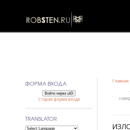
Фанфики
Главная
ФОРМА ВХОДА
Войти через uID
сове
Старая форма входа
TRANSLATOR
ИЗЛО