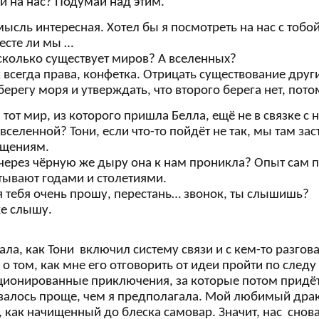
й на нас? Подумай над этим.
 мысль интересная. Хотел бы я посмотреть на нас с тобо
есте ли мы …
 сколько существует миров? А вселенных?
к всегда права, конфетка. Отрицать существование други
ерегу моря и утверждать, что второго берега нет, пот
и тот мир, из которого пришла Белла, ещё не в связке 
вселенной? Тони, если что-то пойдёт не так, мы там за
щениям.
 через чёрную же дыру она к нам проникла? Опыт сам п
тывают годами и столетиями.
 я тебя очень прошу, перестань… звонок, ты слышишь?
же слышу.
ла, как Тони включил систему связи и с кем-то разгов
о том, как мне его отговорить от идеи пройти по след
ионированные приключения, за которые потом придётся 
азалось проще, чем я предполагала. Мой любимый драк
, как начищенный до блеска самовар. Значит, нас сно