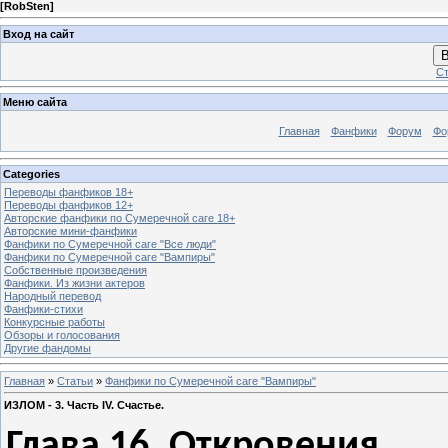
[
RobSten
]
Вход на сайт
В
Ст
Меню сайта
Главная
Фанфики
Форум
Фо
Categories
Переводы фанфиков 18+
Переводы фанфиков 12+
Авторские фанфики по Сумеречной саге 18+
Авторские мини-фанфики
Фанфики по Сумеречной саге "Все люди"
Фанфики по Сумеречной саге "Вампиры"
Собственные произведения
Фанфики. Из жизни актеров
Народный перевод
Фанфики-стихи
Конкурсные работы
Обзоры и голосования
Другие фандомы
Главная
»
Статьи
»
Фанфики по Сумеречной саге "Вампиры"
ИЗЛОМ - 3. Часть IV. Счастье.
Глава 16. Откровения