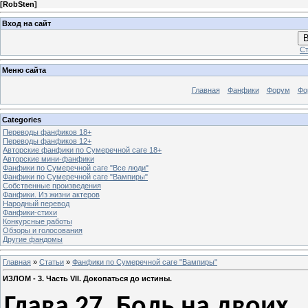
[
RobSten
]
Вход на сайт
В
Ст
Меню сайта
Главная
Фанфики
Форум
Фо
Categories
Переводы фанфиков 18+
Переводы фанфиков 12+
Авторские фанфики по Сумеречной саге 18+
Авторские мини-фанфики
Фанфики по Сумеречной саге "Все люди"
Фанфики по Сумеречной саге "Вампиры"
Собственные произведения
Фанфики. Из жизни актеров
Народный перевод
Фанфики-стихи
Конкурсные работы
Обзоры и голосования
Другие фандомы
Главная
»
Статьи
»
Фанфики по Сумеречной саге "Вампиры"
ИЗЛОМ - 3. Часть VII. Докопаться до истины.
Глава 27. Боль на двоих