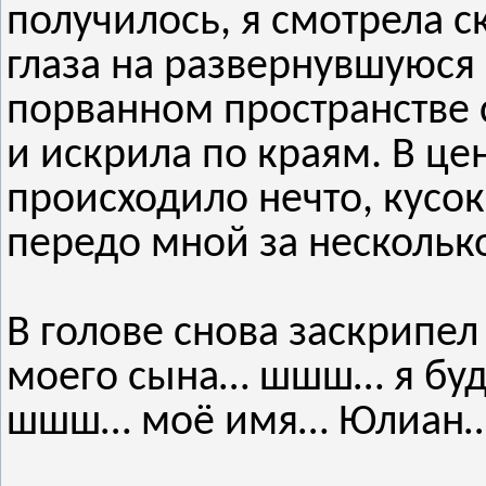
получилось, я смотрела 
глаза на развернувшуюся
порванном пространстве 
и искрила по краям. В це
происходило нечто, кусок
передо мной за несколько
В голове снова заскрипе
моего сына… шшш… я бу
шшш… моё имя… Юлиан