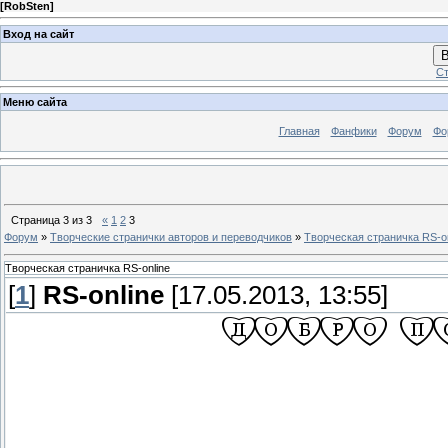
[
RobSten
]
Вход на сайт
В
Ст
Меню сайта
Главная
Фанфики
Форум
Фо
Страница
3
из
3
«
1
2
3
Форум
»
Творческие странички авторов и переводчиков
»
Творческая страничка RS-on
Творческая страничка RS-online
[
1
]
RS-online
[17.05.2013, 13:55]