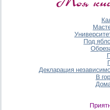
Ка
Масте
Университе
Под ябл
Обрез
Декларация независимо
В го
Дома
Приятн