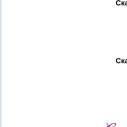
Ск
Ск