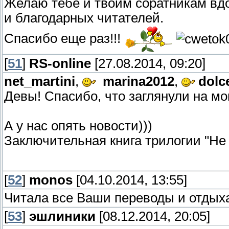
Желаю тебе и твоим соратникам вд
и благодарных читателей.
Спасибо еще раз!!!
[
51
]
RS-online
[27.08.2014, 09:20]
net_martini
,
marina2012
,
dolc
Девы! Спасибо, что заглянули на м
А у нас опять новости)))
Заключительная книга трилогии "Не
[
52
]
monos
[04.10.2014, 13:55]
Читала все Ваши переводы и отдых
[
53
]
эшлиники
[08.12.2014, 20:05]