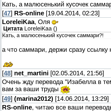
Кать, а малюсенький кусочек самма
[
47
]
RS-online
[19.04.2014, 02:23]
LoreleiKaa
, Оля
Цитата
LoreleiKaa
(
)
Кать, а малюсенький кусочек саммари?!
а что саммари, держи сразу ссылку 
[
48
]
net_martini
[02.05.2014, 21:56]
Очень жду перевода "Изабелла в тем
вам за ваши труды
[
49
]
(marina2012)
[14.06.2014, 13:29]
RS-online
, читаю все ваши перевод