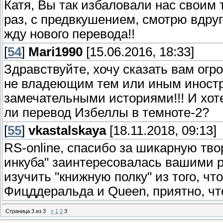
Катя, Вы так избаловали нас своим
раз, с предвкушением, смотрю вдр
жду нового перевода!!
[
54
]
Mari1990
[15.06.2016, 18:33]
Здравствуйте, хочу сказать вам огр
не владеющим тем или иным иност
замечательными историями!!! И хот
ли перевод Избеллы в темноте-2?
[
55
]
vkastalskaya
[18.11.2018, 09:13]
RS-online, спасибо за шикарную тв
инкуба" заинтересовалась вашими р
изучить "книжную полку" из того, чт
Фицддеральда и Queen, приятно, что
Страница
3
из
3
«
1
2
3