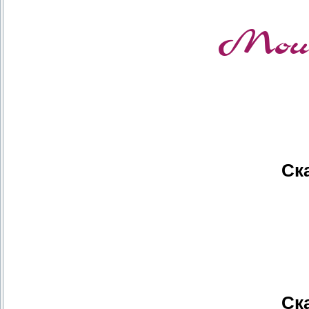
Ск
Ск